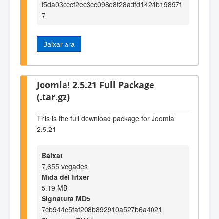
f5da03cccf2ec3cc098e8f28adfd1424b19897f
7
Baixar ara
Joomla! 2.5.21 Full Package
(.tar.gz)
This is the full download package for Joomla!
2.5.21
Baixat
7,655 vegades
Mida del fitxer
5.19 MB
Signatura MD5
7cb944e5faf208b892910a527b6a4021