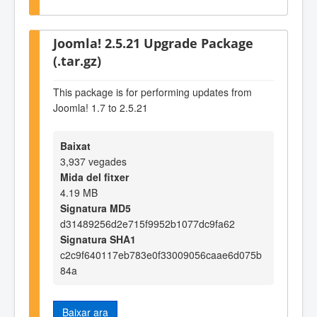
Joomla! 2.5.21 Upgrade Package
(.tar.gz)
This package is for performing updates from
Joomla! 1.7 to 2.5.21
Baixat
3,937 vegades
Mida del fitxer
4.19 MB
Signatura MD5
d31489256d2e715f9952b1077dc9fa62
Signatura SHA1
c2c9f640117eb783e0f33009056caae6d075b
84a
Baixar ara