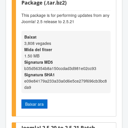
Package (.tar.bz2)
This package is for performing updates from any
Joomla! 2.5 release to 2.5.21
Baixat
3,808 vegades
Mida del fitxer
1.50 MB
Signatura MD5
b35d56354b8a150ccdad3d981e02cc93
Signatura SHA1
e09e84179a233a33a0d6e5ce279f696cb3bc8
da9
Baixar ara
Joomla! 2.5.20 to 2.5.21 Patch