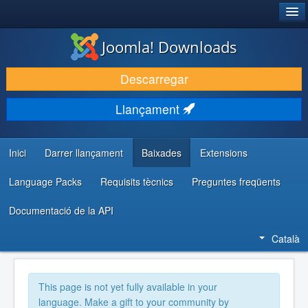
®
JOOMLA!
Joomla! Downloads
DESCARREGA & AMPLIA
Descarregar
DESCOBRIR & APRENDRE
Llançament
COMUNITAT & SUPORT
RECURSOS PER DESENVOLUPADORS/ES
Inici
Darrer llançament
Baixades
Extensions
Language Packs
Requisits tècnics
Preguntes freqüents
Documentació de la API
Català
This page is not yet fully available in your
language. Make a gift to your community by