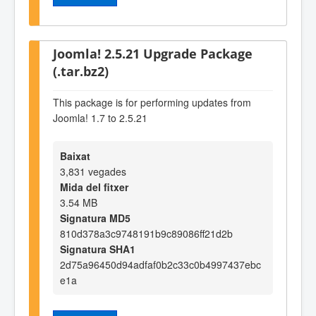
Joomla! 2.5.21 Upgrade Package
(.tar.bz2)
This package is for performing updates from
Joomla! 1.7 to 2.5.21
Baixat
3,831 vegades
Mida del fitxer
3.54 MB
Signatura MD5
810d378a3c9748191b9c89086ff21d2b
Signatura SHA1
2d75a96450d94adfaf0b2c33c0b4997437ebc
e1a