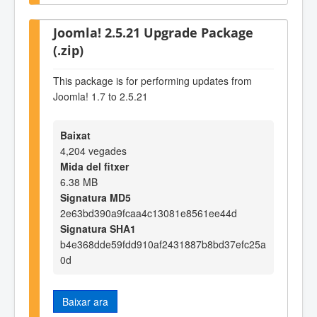
Joomla! 2.5.21 Upgrade Package
(.zip)
This package is for performing updates from
Joomla! 1.7 to 2.5.21
Baixat
4,204 vegades
Mida del fitxer
6.38 MB
Signatura MD5
2e63bd390a9fcaa4c13081e8561ee44d
Signatura SHA1
b4e368dde59fdd910af2431887b8bd37efc25a
0d
Baixar ara