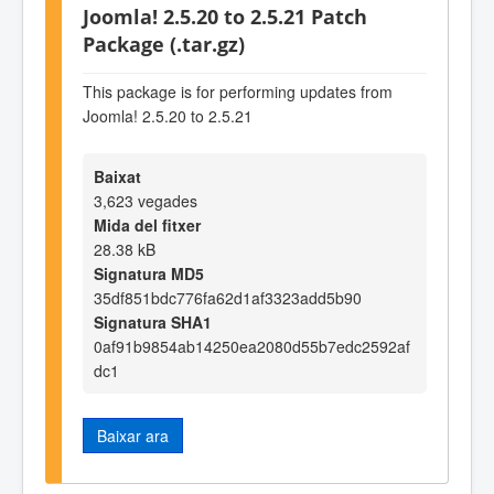
Joomla! 2.5.20 to 2.5.21 Patch
Package (.tar.gz)
This package is for performing updates from
Joomla! 2.5.20 to 2.5.21
Baixat
3,623 vegades
Mida del fitxer
28.38 kB
Signatura MD5
35df851bdc776fa62d1af3323add5b90
Signatura SHA1
0af91b9854ab14250ea2080d55b7edc2592af
dc1
Baixar ara