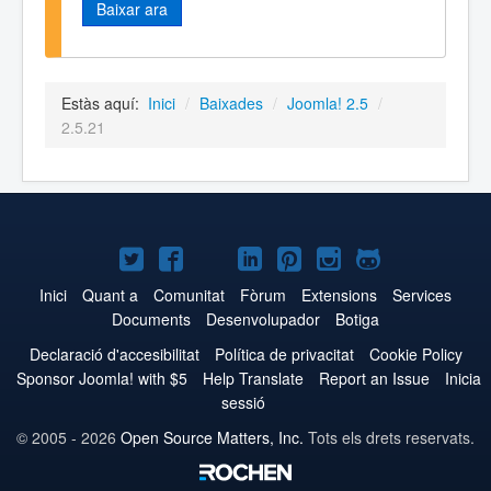
Baixar ara
Estàs aquí:
Inici
/
Baixades
/
Joomla! 2.5
/
2.5.21
Joomla!
Joomla!
Joomla!
Joomla!
Joomla!
Joomla!
Joomla!
a
a
a
a
a
a
a
Inici
Quant a
Comunitat
Fòrum
Extensions
Services
Documents
Desenvolupador
Botiga
Twitter
Facebook
YouTube
LinkedIn
Pinterest
Instagram
GitHub
Declaració d'accesibilitat
Política de privacitat
Cookie Policy
Sponsor Joomla! with $5
Help Translate
Report an Issue
Inicia
sessió
© 2005 - 2026
Open Source Matters, Inc.
Tots els drets reservats.