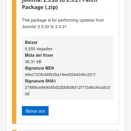
Package (.zip)
This package is for performing updates from
Joomla! 2.5.20 to 2.5.21
Baixat
5,555 vegades
Mida del fitxer
38.31 kB
Signatura MD5
a9ec723fc44fb35a16ee5244046c321f
Signatura SHA1
27889ce9e9045d22bb838d12f71bd6cfeca5c3
09
Baixar ara