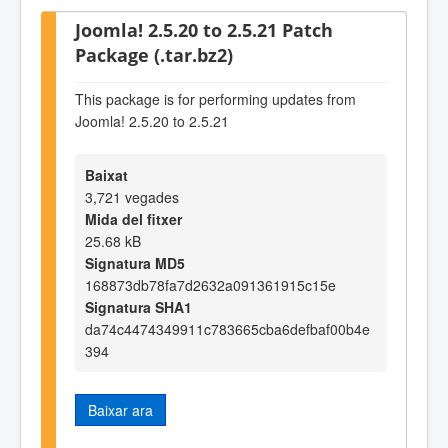
Joomla! 2.5.20 to 2.5.21 Patch
Package (.tar.bz2)
This package is for performing updates from
Joomla! 2.5.20 to 2.5.21
Baixat
3,721 vegades
Mida del fitxer
25.68 kB
Signatura MD5
168873db78fa7d2632a091361915c15e
Signatura SHA1
da74c4474349911c783665cba6defbaf00b4e
394
Baixar ara