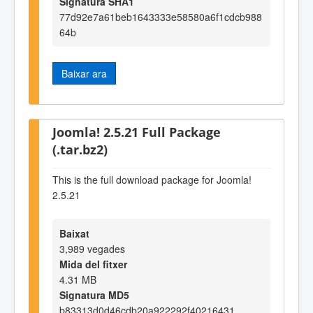
Signatura SHA1
77d92e7a61beb1643333e58580a6f1cdcb988
64b
Baixar ara
Joomla! 2.5.21 Full Package
(.tar.bz2)
This is the full download package for Joomla!
2.5.21
Baixat
3,989 vegades
Mida del fitxer
4.31 MB
Signatura MD5
b83313d0d46cdb20a922292f40216431