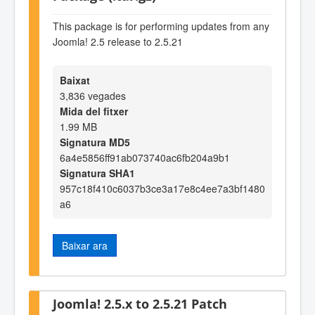
This package is for performing updates from any
Joomla! 2.5 release to 2.5.21
Baixat
3,836 vegades
Mida del fitxer
1.99 MB
Signatura MD5
6a4e5856ff91ab073740ac6fb204a9b1
Signatura SHA1
957c18f410c6037b3ce3a17e8c4ee7a3bf1480
a6
Baixar ara
Joomla! 2.5.x to 2.5.21 Patch