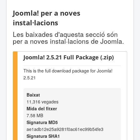
Joomla! per a noves
instal·lacions
Les baixades d'aquesta secció són
per a noves instal·lacions de Joomla.
Joomla! 2.5.21 Full Package (.zip)
This is the full download package for Joomla!
2.5.21
Baixat
11,316 vegades
Mida del fitxer
7.58 MB
Signatura MD5
ae1adb12e25a9281f0ac61ec99b54fe3
Signatura SHA1