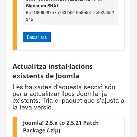
Signatura SHA1
6a11f8d9287a7a73374919e8e5812bfe2a552
942
Baixar ara
Actualitza instal·lacions
existents de Joomla
Les baixades d'aquesta secció són
per a actualitzar llocs Joomla! ja
existents. Tria el paquet que s'ajusta a
la teva versió.
Joomla! 2.5.x to 2.5.21 Patch
Package (.zip)