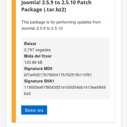
Joomla! 2.5.9 to 2.5.10 Patch
Package (.tar.bz2)
This package is for performing updates from
Joomla! 2.5.9 to 2.5.10
Baixat
3,797 vegades
Mida del fitxer
123.86 kB
Signatura MD5
bf7a4fd217b7660417b76251fb110f51
Signatura SHA1
1190d3e4f1f8043551e1b5d54eb1413ee0849
ba3
Baixar ara