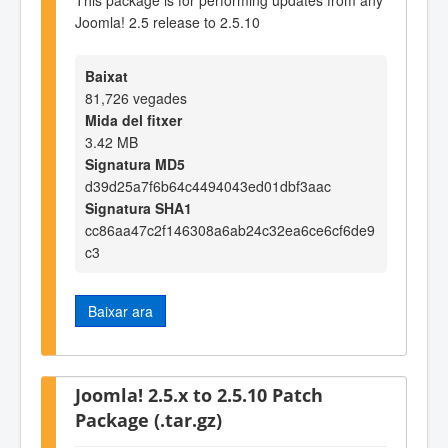
Joomla! 2.5 release to 2.5.10
Baixat
81,726 vegades
Mida del fitxer
3.42 MB
Signatura MD5
d39d25a7f6b64c4494043ed01dbf3aac
Signatura SHA1
cc86aa47c2f146308a6ab24c32ea6ce6cf6de9
c3
Baixar ara
Joomla! 2.5.x to 2.5.10 Patch
Package (.tar.gz)