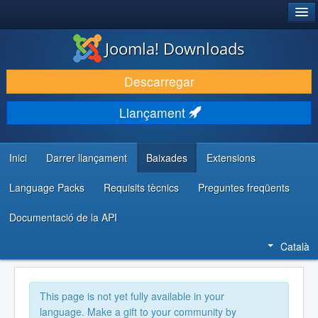
®
JOOMLA!
Joomla! Downloads
DESCARREGA & AMPLIA
Descarregar
DESCOBRIR & APRENDRE
Llançament
COMUNITAT & SUPORT
RECURSOS PER DESENVOLUPADORS/ES
Inici
Darrer llançament
Baixades
Extensions
Language Packs
Requisits tècnics
Preguntes freqüents
Documentació de la API
Català
This page is not yet fully available in your
language. Make a gift to your community by