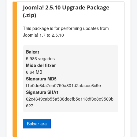
Joomla! 2.5.10 Upgrade Package
(.zip)
This package is for performing updates from
Joomla! 1.7 to 2.5.10
Baixat
5,986 vegades
Mida del fitxer
6.64 MB
Signatura MD5
f1e0de64a7ea0750a801d2afacec6c9e
Signatura SHA1
62c4649cab55a538deefb5e118df3e8e9569b
627
Baixar ara