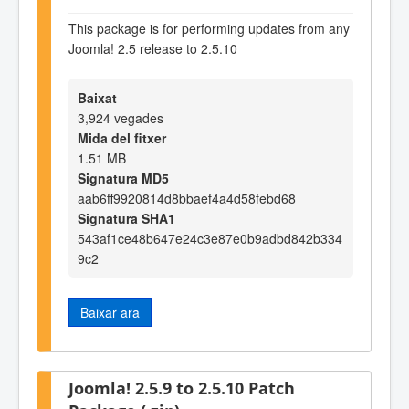
This package is for performing updates from any
Joomla! 2.5 release to 2.5.10
Baixat
3,924 vegades
Mida del fitxer
1.51 MB
Signatura MD5
aab6ff9920814d8bbaef4a4d58febd68
Signatura SHA1
543af1ce48b647e24c3e87e0b9adbd842b334
9c2
Baixar ara
Joomla! 2.5.9 to 2.5.10 Patch