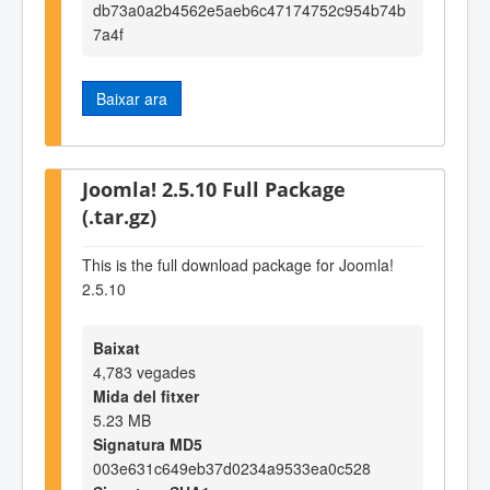
db73a0a2b4562e5aeb6c47174752c954b74b
7a4f
Baixar ara
Joomla! 2.5.10 Full Package
(.tar.gz)
This is the full download package for Joomla!
2.5.10
Baixat
4,783 vegades
Mida del fitxer
5.23 MB
Signatura MD5
003e631c649eb37d0234a9533ea0c528