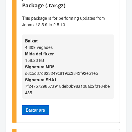
Package (.tar.gz)
This package is for performing updates from
Joomla! 2.5.9 to 2.5.10
Baixat
4,309 vegades
Mida del fitxer
158.23 kB
Signatura MD5
d6c5d37d623249c819cc3843f92eb1e5
Signatura SHA1
7f2475729857a918deb0b98a128ab2f0164be
435
Baixar ara