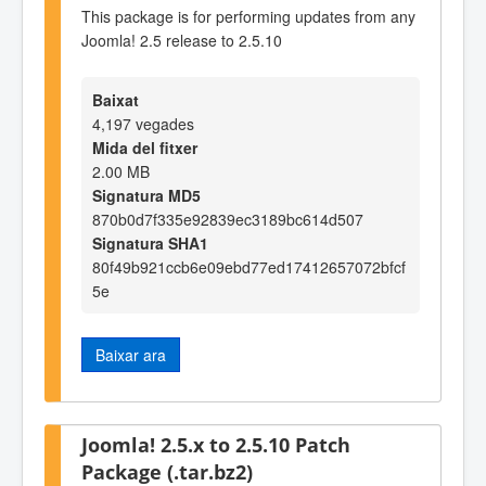
This package is for performing updates from any
Joomla! 2.5 release to 2.5.10
Baixat
4,197 vegades
Mida del fitxer
2.00 MB
Signatura MD5
870b0d7f335e92839ec3189bc614d507
Signatura SHA1
80f49b921ccb6e09ebd77ed17412657072bfcf
5e
Baixar ara
Joomla! 2.5.x to 2.5.10 Patch
Package (.tar.bz2)