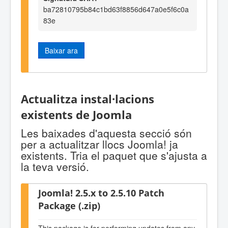
ba72810795b84c1bd63f8856d647a0e5f6c0a
83e
Baixar ara
Actualitza instal·lacions
existents de Joomla
Les baixades d'aquesta secció són
per a actualitzar llocs Joomla! ja
existents. Tria el paquet que s'ajusta a
la teva versió.
Joomla! 2.5.x to 2.5.10 Patch
Package (.zip)
This package is for performing updates from any