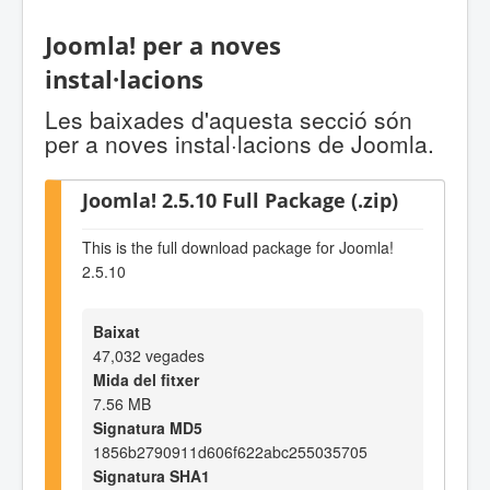
Joomla! per a noves
instal·lacions
Les baixades d'aquesta secció són
per a noves instal·lacions de Joomla.
Joomla! 2.5.10 Full Package (.zip)
This is the full download package for Joomla!
2.5.10
Baixat
47,032 vegades
Mida del fitxer
7.56 MB
Signatura MD5
1856b2790911d606f622abc255035705
Signatura SHA1