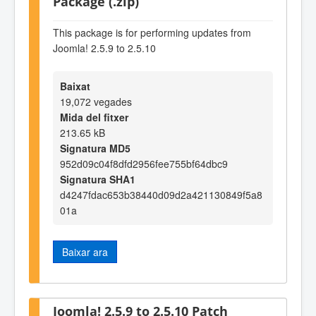
Package (.zip)
This package is for performing updates from
Joomla! 2.5.9 to 2.5.10
Baixat
19,072 vegades
Mida del fitxer
213.65 kB
Signatura MD5
952d09c04f8dfd2956fee755bf64dbc9
Signatura SHA1
d4247fdac653b38440d09d2a421130849f5a8
01a
Baixar ara
Joomla! 2.5.9 to 2.5.10 Patch