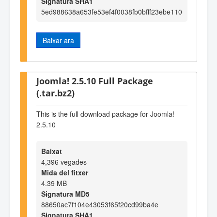
Signatura SHA1
5ed988638a653fe53ef4f0038fb0bfff23ebe110
Baixar ara
Joomla! 2.5.10 Full Package
(.tar.bz2)
This is the full download package for Joomla!
2.5.10
Baixat
4,396 vegades
Mida del fitxer
4.39 MB
Signatura MD5
88650ac7f104e43053f65f20cd99ba4e
Signatura SHA1