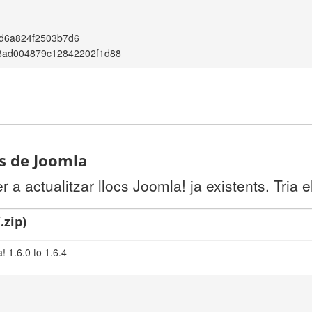
d6a824f2503b7d6
8ad004879c12842202f1d88
ts de Joomla
a actualitzar llocs Joomla! ja existents. Tria e
.zip)
 1.6.0 to 1.6.4