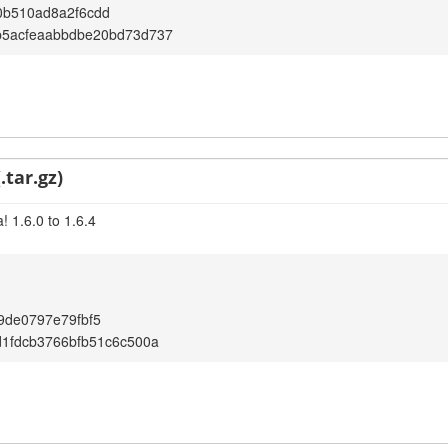
0b510ad8a2f6cdd
b5acfeaabbdbe20bd73d737
.tar.gz)
 1.6.0 to 1.6.4
9de0797e79fbf5
d1fdcb3766bfb51c6c500a