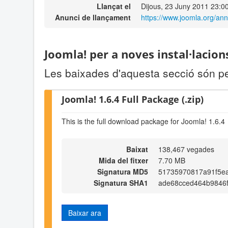
Llançat el
Dijous, 23 Juny 2011 23:0
Anunci de llançament
https://www.joomla.org/a
Joomla! per a noves instal·lacion
Les baixades d'aquesta secció són pe
Joomla! 1.6.4 Full Package (.zip)
This is the full download package for Joomla! 1.6.4
Baixat
138,467 vegades
Mida del fitxer
7.70 MB
Signatura MD5
51735970817a91f5e
Signatura SHA1
ade68cced464b9846
Baixar ara