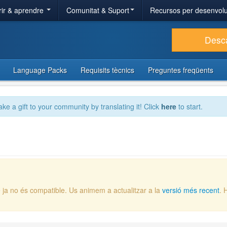
ir & aprendre
Comunitat & Suport
Recursos per desenvol
Desc
Language Packs
Requisits tècnics
Preguntes freqüents
ake a gift to your community by translating it! Click
here
to start.
 ja no és compatible. Us animem a actualitzar a la
versió més recent
. 