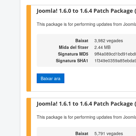
Joomla! 1.6.0 to 1.6.4 Patch Package (
This package is for performing updates from Joomla!
Baixat
3,982 vegades
Mida del fitxer
2.44 MB
Signatura MD5
9ff4a089cd1bd91ebd
Signatura SHA1
1f349e0359a85ebda9
Baixar ara
Joomla! 1.6.1 to 1.6.4 Patch Package (
This package is for performing updates from Joomla!
Baixat
5,791 vegades