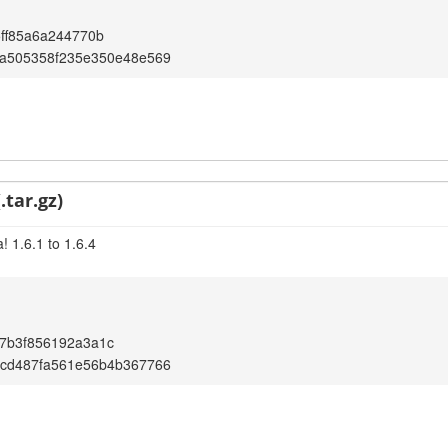
ff85a6a244770b
da505358f235e350e48e569
.tar.gz)
 1.6.1 to 1.6.4
7b3f856192a3a1c
bcd487fa561e56b4b367766