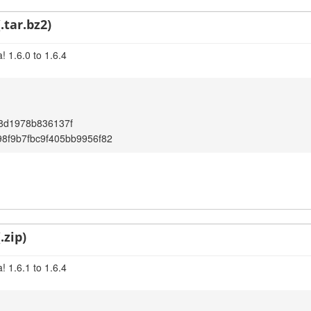
.tar.bz2)
 1.6.0 to 1.6.4
8d1978b836137f
8f9b7fbc9f405bb9956f82
.zip)
 1.6.1 to 1.6.4