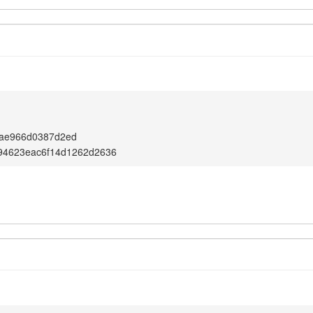
0ae966d0387d2ed
94623eac6f14d1262d2636