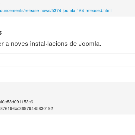
0
nnouncements/release-news/5374-joomla-164-released.html
s
r a noves instal·lacions de Joomla.
af0e58d091153c6
f876196bc36979445830192