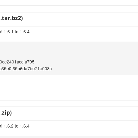
.tar.bz2)
 1.6.1 to 1.6.4
0ce2401accfa795
dc35e0f65b6da7be71e008c
.zip)
 1.6.2 to 1.6.4