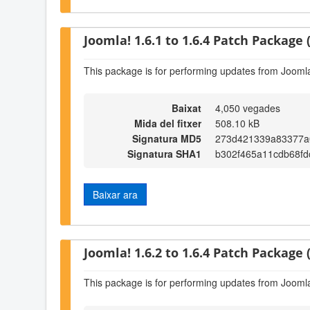
Joomla! 1.6.1 to 1.6.4 Patch Package (
This package is for performing updates from Joomla!
Baixat
4,050 vegades
Mida del fitxer
508.10 kB
Signatura MD5
273d421339a83377a
Signatura SHA1
b302f465a11cdb68f
Baixar ara
Joomla! 1.6.2 to 1.6.4 Patch Package (
This package is for performing updates from Joomla!