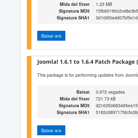
Mida del fitxer
1.23 MB
Signatura MD5
15fb60190c2c48e3b5
Signatura SHA1
3d106f0edd07bf5e1
Baixar ara
Joomla! 1.6.1 to 1.6.4 Patch Package (
This package is for performing updates from Joomla!
Baixat
3,972 vegades
Mida del fitxer
721.73 kB
Signatura MD5
d216350683465ea15
Signatura SHA1
5182c089717fdc5c0
Baixar ara