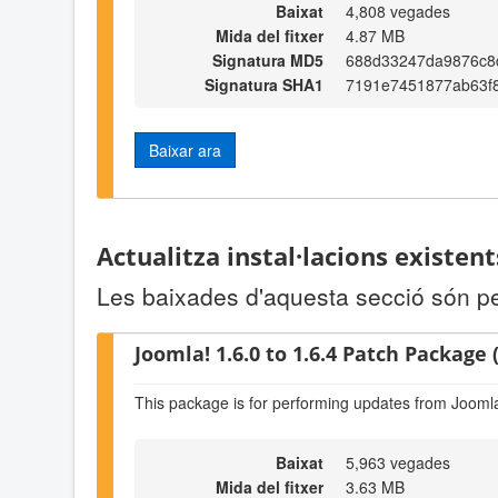
Baixat
4,808 vegades
Mida del fitxer
4.87 MB
Signatura MD5
688d33247da9876c8
Signatura SHA1
7191e7451877ab63f
Baixar ara
Actualitza instal·lacions existen
Les baixades d'aquesta secció són per 
Joomla! 1.6.0 to 1.6.4 Patch Package (
This package is for performing updates from Joomla!
Baixat
5,963 vegades
Mida del fitxer
3.63 MB