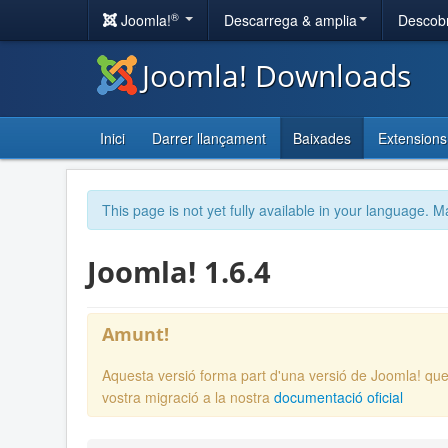
®
Joomla!
Descarrega & amplia
Descobr
Joomla! Downloads
Inici
Darrer llançament
Baixades
Extensions
This page is not yet fully available in your language. M
Joomla! 1.6.4
Amunt!
Aquesta versió forma part d'una versió de Joomla! que
vostra migració a la nostra
documentació oficial