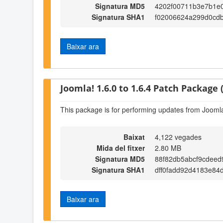
Signatura MD5
4202f00711b3e7b1e
Signatura SHA1
f02006624a299d0cd
Baixar ara
Joomla! 1.6.0 to 1.6.4 Patch Package (
This package is for performing updates from Joomla!
Baixat
4,122 vegades
Mida del fitxer
2.80 MB
Signatura MD5
88f82db5abcf9cdeed
Signatura SHA1
dff0fadd92d4183e84
Baixar ara