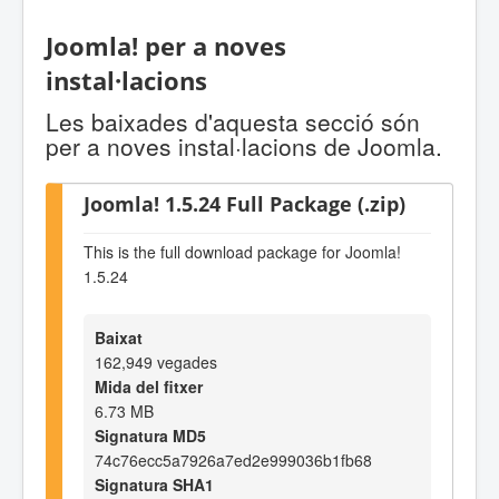
Joomla! per a noves
instal·lacions
Les baixades d'aquesta secció són
per a noves instal·lacions de Joomla.
Joomla! 1.5.24 Full Package (.zip)
This is the full download package for Joomla!
1.5.24
Baixat
162,949 vegades
Mida del fitxer
6.73 MB
Signatura MD5
74c76ecc5a7926a7ed2e999036b1fb68
Signatura SHA1