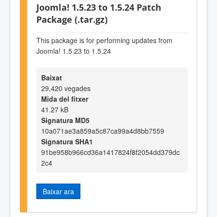
Joomla! 1.5.23 to 1.5.24 Patch
Package (.tar.gz)
This package is for performing updates from
Joomla! 1.5.23 to 1.5.24
Baixat
29,420 vegades
Mida del fitxer
41.27 kB
Signatura MD5
10a071ae3a859a5c87ca99a4d8bb7559
Signatura SHA1
91be958b966cd36a1417824f8f2054dd379dc
2c4
Baixar ara