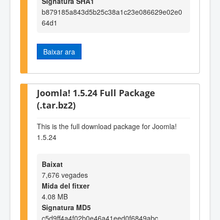
Signatura SHA1
b879185a843d5b25c38a1c23e086629e02e0
64d1
Baixar ara
Joomla! 1.5.24 Full Package
(.tar.bz2)
This is the full download package for Joomla!
1.5.24
Baixat
7,676 vegades
Mida del fitxer
4.08 MB
Signatura MD5
c5d9ff4a4f02b0e46a41eed0f6849abc