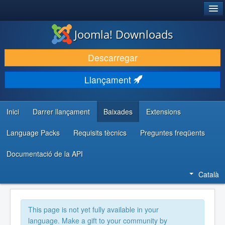
®
JOOMLA!
Joomla! Downloads
DESCARREGA & AMPLIA
Descarregar
DESCOBRIR & APRENDRE
Llançament
COMUNITAT & SUPORT
RECURSOS PER DESENVOLUPADORS/ES
Inici
Darrer llançament
Baixades
Extensions
Language Packs
Requisits tècnics
Preguntes freqüents
Documentació de la API
Català
This page is not yet fully available in your
language. Make a gift to your community by