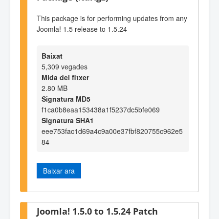
This package is for performing updates from any
Joomla! 1.5 release to 1.5.24
Baixat
5,309 vegades
Mida del fitxer
2.80 MB
Signatura MD5
f1ca0b8eaa153438a1f5237dc5bfe069
Signatura SHA1
eee753fac1d69a4c9a00e37fbf820755c962e5
84
Baixar ara
Joomla! 1.5.0 to 1.5.24 Patch