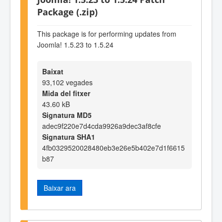
Package (.zip)
This package is for performing updates from
Joomla! 1.5.23 to 1.5.24
Baixat
93,102 vegades
Mida del fitxer
43.60 kB
Signatura MD5
adec9f220e7d4cda9926a9dec3af8cfe
Signatura SHA1
4fb0329520028480eb3e26e5b402e7d1f6615
b87
Baixar ara