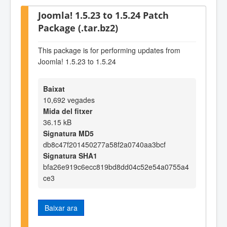
Joomla! 1.5.23 to 1.5.24 Patch
Package (.tar.bz2)
This package is for performing updates from
Joomla! 1.5.23 to 1.5.24
Baixat
10,692 vegades
Mida del fitxer
36.15 kB
Signatura MD5
db8c47f201450277a58f2a0740aa3bcf
Signatura SHA1
bfa26e919c6ecc819bd8dd04c52e54a0755a4
ce3
Baixar ara