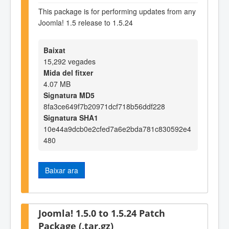
This package is for performing updates from any
Joomla! 1.5 release to 1.5.24
Baixat
15,292 vegades
Mida del fitxer
4.07 MB
Signatura MD5
8fa3ce649f7b20971dcf718b56ddf228
Signatura SHA1
10e44a9dcb0e2cfed7a6e2bda781c830592e4
480
Baixar ara
Joomla! 1.5.0 to 1.5.24 Patch
Package (.tar.gz)