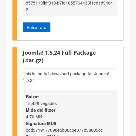
d575119ffdf3194f7fd1055764433f1ed1d94d4
2
Baixar ara
Joomla! 1.5.24 Full Package
(.tar.gz)
This is the full download package for Joomla!
1.5.24
Baixat
15,428 vegades
Mida del fitxer
4.70 MB
Signatura MD5
bdd3719177090e5b08cbe377d38635cc