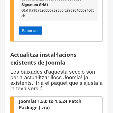
Signatura SHA1
c6af1fa98a326bb0a8e300fc2989646bb94c65
cb
Baixar ara
Actualitza instal·lacions
existents de Joomla
Les baixades d'aquesta secció són
per a actualitzar llocs Joomla! ja
existents. Tria el paquet que s'ajusta a
la teva versió.
Joomla! 1.5.0 to 1.5.24 Patch
Package (.zip)