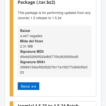
Package (.tar.bz2)
This package is for performing updates from any
Joomla! 1.5 release to 1.5.24
Baixat
4,447 vegades
Mida del fitxer
2.31 MB
Signatura MD5
d5e9d32905f224db5770fc2635050cd5
Signatura SHA1
39966154ecf0b35227fe17a1f0277c0b9cf5e3
23
Baixar ara
Joomla! 1.5.23 to 1.5.24 Patch