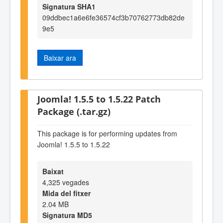
Signatura SHA1
09ddbec1a6e6fe36574cf3b70762773db82de
9e5
Baixar ara
Joomla! 1.5.5 to 1.5.22 Patch
Package (.tar.gz)
This package is for performing updates from
Joomla! 1.5.5 to 1.5.22
Baixat
4,325 vegades
Mida del fitxer
2.04 MB
Signatura MD5