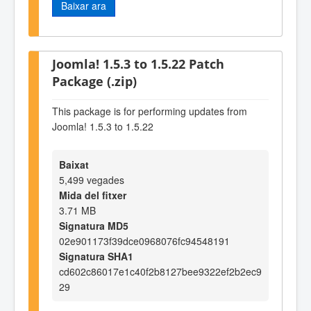
Baixar ara
Joomla! 1.5.3 to 1.5.22 Patch
Package (.zip)
This package is for performing updates from
Joomla! 1.5.3 to 1.5.22
Baixat
5,499 vegades
Mida del fitxer
3.71 MB
Signatura MD5
02e901173f39dce0968076fc94548191
Signatura SHA1
cd602c86017e1c40f2b8127bee9322ef2b2ec9
29