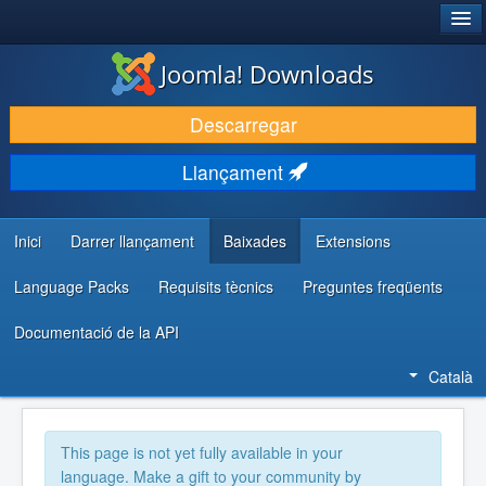
®
JOOMLA!
Joomla! Downloads
DESCARREGA & AMPLIA
Descarregar
DESCOBRIR & APRENDRE
Llançament
COMUNITAT & SUPORT
RECURSOS PER DESENVOLUPADORS/ES
Inici
Darrer llançament
Baixades
Extensions
Language Packs
Requisits tècnics
Preguntes freqüents
Documentació de la API
Català
This page is not yet fully available in your
language. Make a gift to your community by