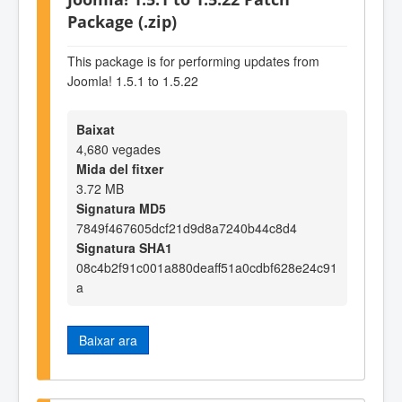
Package (.zip)
This package is for performing updates from
Joomla! 1.5.1 to 1.5.22
Baixat
4,680 vegades
Mida del fitxer
3.72 MB
Signatura MD5
7849f467605dcf21d9d8a7240b44c8d4
Signatura SHA1
08c4b2f91c001a880deaff51a0cdbf628e24c91
a
Baixar ara