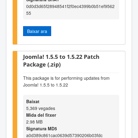
0d0d3d65f28948541f2f0ec4399b0b51ef9562
55
Baixar ara
Joomla! 1.5.5 to 1.5.22 Patch
Package (.zip)
This package is for performing updates from
Joomla! 1.5.5 to 1.5.22
Baixat
5,369 vegades
Mida del fitxer
2.98 MB
Signatura MD5
a0d389c861cac0639d57390206b03fdc