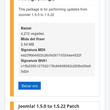
This package is for performing updates from
Joomla! 1.5.0 to 1.5.22
Baixat
4,272 vegades
Mida del fitxer
2.59 MB
Signatura MD5
ea239bb4922c26cfe26710324ae4522f
Signatura SHA1
c15b2350127532178c84608062c283be59a5
5d2e
Baixar ara
Joomla! 1.5.0 to 1.5.22 Patch