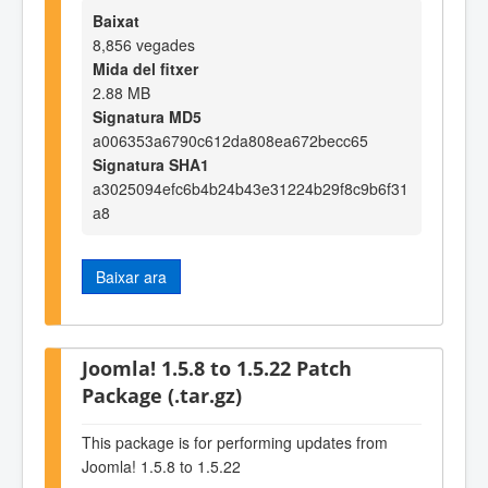
Baixat
8,856 vegades
Mida del fitxer
2.88 MB
Signatura MD5
a006353a6790c612da808ea672becc65
Signatura SHA1
a3025094efc6b4b24b43e31224b29f8c9b6f31
a8
Baixar ara
Joomla! 1.5.8 to 1.5.22 Patch
Package (.tar.gz)
This package is for performing updates from
Joomla! 1.5.8 to 1.5.22