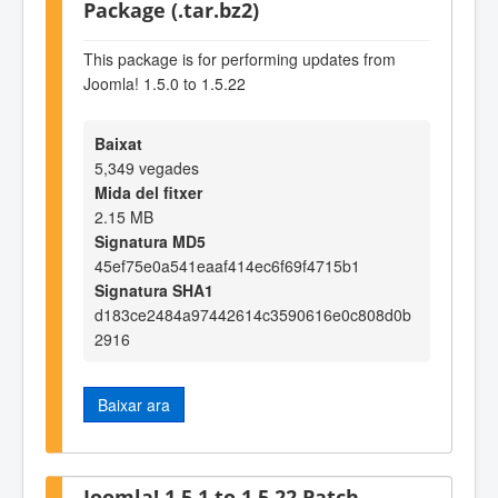
Package (.tar.bz2)
This package is for performing updates from
Joomla! 1.5.0 to 1.5.22
Baixat
5,349 vegades
Mida del fitxer
2.15 MB
Signatura MD5
45ef75e0a541eaaf414ec6f69f4715b1
Signatura SHA1
d183ce2484a97442614c3590616e0c808d0b
2916
Baixar ara
Joomla! 1.5.1 to 1.5.22 Patch