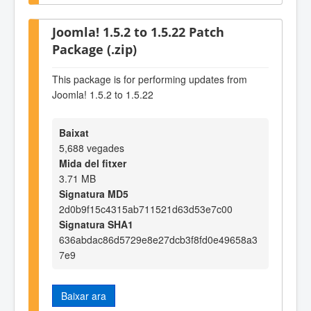
Joomla! 1.5.2 to 1.5.22 Patch
Package (.zip)
This package is for performing updates from
Joomla! 1.5.2 to 1.5.22
Baixat
5,688 vegades
Mida del fitxer
3.71 MB
Signatura MD5
2d0b9f15c4315ab711521d63d53e7c00
Signatura SHA1
636abdac86d5729e8e27dcb3f8fd0e49658a3
7e9
Baixar ara