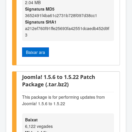
2.04 MB
Signatura MD5
3652491f4ba61c2731b728f097d38cc1
Signatura SHA1
a212ef760f91ffe25693fa42551dcaedb452d9f
3
Baixar ara
Joomla! 1.5.6 to 1.5.22 Patch
Package (.tar.bz2)
This package is for performing updates from
Joomla! 1.5.6 to 1.5.22
Baixat
6,122 vegades