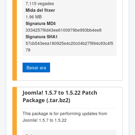
7,115 vegades
Mida del fitxer
1.96 MB
Signatura MD5
3334257f6d43ee6100979be993bb4ee8
Signatura SHA1
57cb543eea180925e4c20c04b27f994c93c4f5
78
Baixar ara
Joomla! 1.5.7 to 1.5.22 Patch
Package (.tar.bz2)
This package is for performing updates from
Joomla! 1.5.7 to 1.5.22