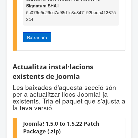
Signatura SHA1
5c079e5c29cc7a98d1c3e347192beda413675
2c4
Baixar ara
Actualitza instal·lacions
existents de Joomla
Les baixades d'aquesta secció són
per a actualitzar llocs Joomla! ja
existents. Tria el paquet que s'ajusta a
la teva versió.
Joomla! 1.5.0 to 1.5.22 Patch
Package (.zip)