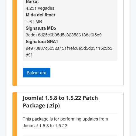
Baixat
4,251 vegades
Mida del fitxer
1.61 MB
Signatura MD5
3ddd18d25c6b05d5c323586138e6f5e9
Signatura SHA1
9e973887c5b32a451f1efc8e5d5d03115c5b5
d9f
Baixar ara
Joomla! 1.5.8 to 1.5.22 Patch
Package (.zip)
This package is for performing updates from
Joomla! 1.5.8 to 1.5.22