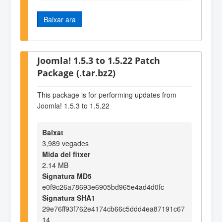
Baixar ara
Joomla! 1.5.3 to 1.5.22 Patch
Package (.tar.bz2)
This package is for performing updates from
Joomla! 1.5.3 to 1.5.22
Baixat
3,989 vegades
Mida del fitxer
2.14 MB
Signatura MD5
e0f9c26a78693e6905bd965e4ad4d0fc
Signatura SHA1
29e76ff93f762e4174cb66c5ddd4ea87191c67
14