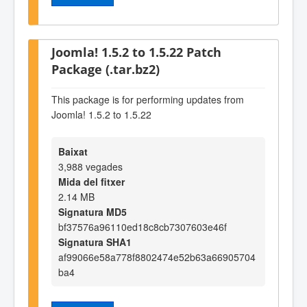
Joomla! 1.5.2 to 1.5.22 Patch
Package (.tar.bz2)
This package is for performing updates from
Joomla! 1.5.2 to 1.5.22
Baixat
3,988 vegades
Mida del fitxer
2.14 MB
Signatura MD5
bf37576a96110ed18c8cb7307603e46f
Signatura SHA1
af99066e58a778f8802474e52b63a66905704
ba4