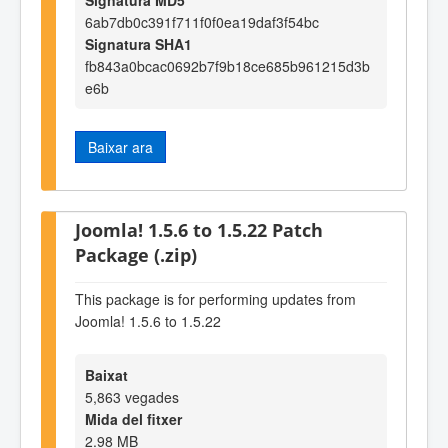
6ab7db0c391f711f0f0ea19daf3f54bc
Signatura SHA1
fb843a0bcac0692b7f9b18ce685b961215d3b
e6b
Baixar ara
Joomla! 1.5.6 to 1.5.22 Patch
Package (.zip)
This package is for performing updates from
Joomla! 1.5.6 to 1.5.22
Baixat
5,863 vegades
Mida del fitxer
2.98 MB