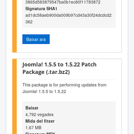
3865d583879547ba0b1ec80f11783872
Signatura SHA1
ad1dc58aeb900da009b97cd43a30f24dcdcd2
362
Baixar ara
Joomla! 1.5.5 to 1.5.22 Patch
Package (.tar.bz2)
This package is for performing updates from
Joomla! 1.5.5 to 1.5.22
Baixat
4,792 vegades
Mida del fitxer
1.67 MB
Signatura MD5