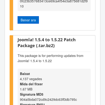
0fc23b357683413ce69ca4f54e3a875681d2f9
10
Baixar ara
Joomla! 1.5.4 to 1.5.22 Patch
Package (.tar.bz2)
This package is for performing updates from
Joomla! 1.5.4 to 1.5.22
Baixat
4,137 vegades
Mida del fitxer
1.67 MB
Signatura MD5
904a5bda072cd9c2429dc63ff3db795c
Signatura SHA1