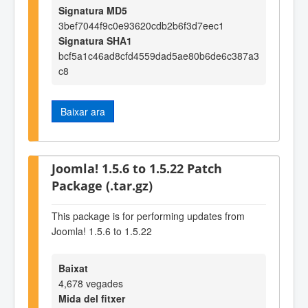
Signatura MD5
3bef7044f9c0e93620cdb2b6f3d7eec1
Signatura SHA1
bcf5a1c46ad8cfd4559dad5ae80b6de6c387a3
c8
Baixar ara
Joomla! 1.5.6 to 1.5.22 Patch
Package (.tar.gz)
This package is for performing updates from
Joomla! 1.5.6 to 1.5.22
Baixat
4,678 vegades
Mida del fitxer