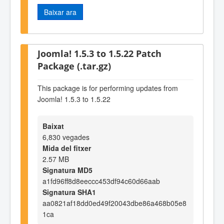
Baixar ara
Joomla! 1.5.3 to 1.5.22 Patch
Package (.tar.gz)
This package is for performing updates from
Joomla! 1.5.3 to 1.5.22
Baixat
6,830 vegades
Mida del fitxer
2.57 MB
Signatura MD5
a1fd96ff8d8eeccc453df94c60d66aab
Signatura SHA1
aa0821af18dd0ed49f20043dbe86a468b05e8
1ca