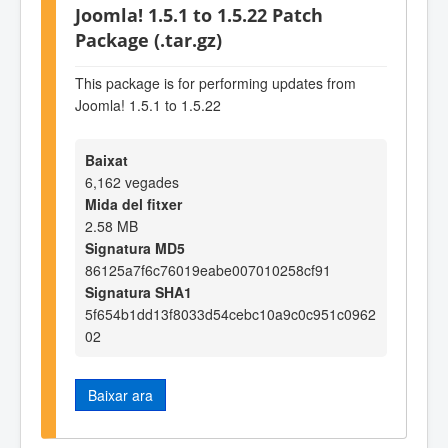
Joomla! 1.5.1 to 1.5.22 Patch
Package (.tar.gz)
This package is for performing updates from
Joomla! 1.5.1 to 1.5.22
Baixat
6,162 vegades
Mida del fitxer
2.58 MB
Signatura MD5
86125a7f6c76019eabe007010258cf91
Signatura SHA1
5f654b1dd13f8033d54cebc10a9c0c951c0962
02
Baixar ara