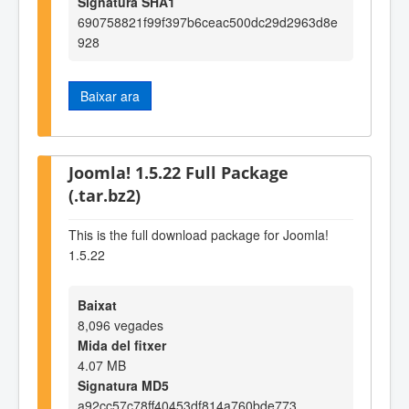
Signatura SHA1
690758821f99f397b6ceac500dc29d2963d8e
928
Baixar ara
Joomla! 1.5.22 Full Package
(.tar.bz2)
This is the full download package for Joomla!
1.5.22
Baixat
8,096 vegades
Mida del fitxer
4.07 MB
Signatura MD5
a92cc57c78ff40453df814a760bde773