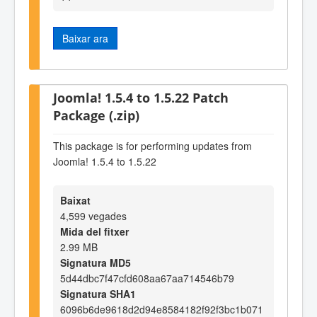
Baixar ara
Joomla! 1.5.4 to 1.5.22 Patch
Package (.zip)
This package is for performing updates from
Joomla! 1.5.4 to 1.5.22
Baixat
4,599 vegades
Mida del fitxer
2.99 MB
Signatura MD5
5d44dbc7f47cfd608aa67aa714546b79
Signatura SHA1
6096b6de9618d2d94e8584182f92f3bc1b071