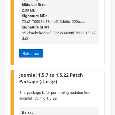
Mida del fitxer
2.89 MB
Signatura MD5
72a2170554fb38b4e512db6c1222ccca
Signatura SHA1
c56de4dcd4c8ecf30226a302ed27998218317
da3
Baixar ara
Joomla! 1.5.7 to 1.5.22 Patch
Package (.tar.gz)
This package is for performing updates from
Joomla! 1.5.7 to 1.5.22
Baixat