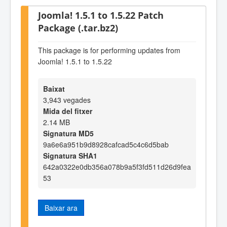
Joomla! 1.5.1 to 1.5.22 Patch
Package (.tar.bz2)
This package is for performing updates from
Joomla! 1.5.1 to 1.5.22
Baixat
3,943 vegades
Mida del fitxer
2.14 MB
Signatura MD5
9a6e6a951b9d8928cafcad5c4c6d5bab
Signatura SHA1
642a0322e0db356a078b9a5f3fd511d26d9fea
53
Baixar ara