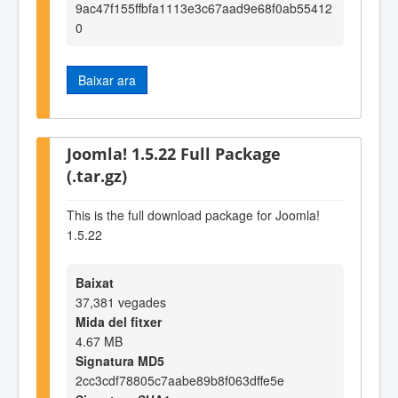
9ac47f155ffbfa1113e3c67aad9e68f0ab55412
0
Baixar ara
Joomla! 1.5.22 Full Package
(.tar.gz)
This is the full download package for Joomla!
1.5.22
Baixat
37,381 vegades
Mida del fitxer
4.67 MB
Signatura MD5
2cc3cdf78805c7aabe89b8f063dffe5e