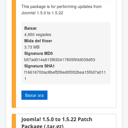
This package is for performing updates from
Joomla! 1.5.0 to 1.5.22
Baixat
4,950 vegades
Mida del fitxer
3.73 MB
Signatura MD5
b57ad014a613f832417805f93d039d53
Signatura SHA1
f16616700ac8beff2f6ed0f052bea15f0d7a011
1
Baixar ara
Joomla! 1.5.0 to 1.5.22 Patch
Package (.tar.gz)