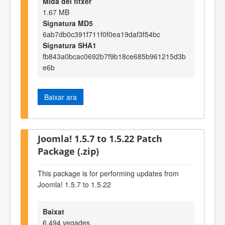
Mida del fitxer
1.67 MB
Signatura MD5
6ab7db0c391f711f0f0ea19daf3f54bc
Signatura SHA1
fb843a0bcac0692b7f9b18ce685b961215d3b
e6b
Baixar ara
Joomla! 1.5.7 to 1.5.22 Patch
Package (.zip)
This package is for performing updates from
Joomla! 1.5.7 to 1.5.22
Baixat
6,494 vegades