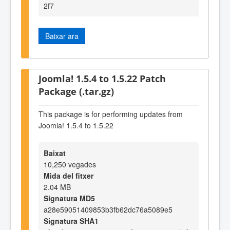
2f7
Baixar ara
Joomla! 1.5.4 to 1.5.22 Patch
Package (.tar.gz)
This package is for performing updates from
Joomla! 1.5.4 to 1.5.22
Baixat
10,250 vegades
Mida del fitxer
2.04 MB
Signatura MD5
a28e59051409853b3fb62dc76a5089e5
Signatura SHA1