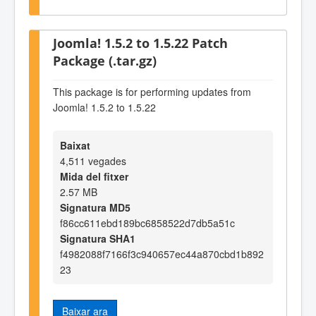
Joomla! 1.5.2 to 1.5.22 Patch
Package (.tar.gz)
This package is for performing updates from
Joomla! 1.5.2 to 1.5.22
Baixat
4,511 vegades
Mida del fitxer
2.57 MB
Signatura MD5
f86cc611ebd189bc6858522d7db5a51c
Signatura SHA1
f4982088f7166f3c940657ec44a870cbd1b892
23
Baixar ara