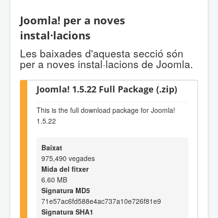
Joomla! per a noves
instal·lacions
Les baixades d'aquesta secció són
per a noves instal·lacions de Joomla.
Joomla! 1.5.22 Full Package (.zip)
This is the full download package for Joomla!
1.5.22
Baixat
975,490 vegades
Mida del fitxer
6.60 MB
Signatura MD5
71e57ac6fd588e4ac737a10e726f81e9
Signatura SHA1