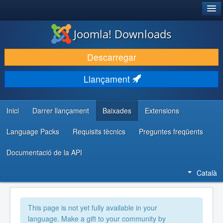
®
JOOMLA!
Joomla! Downloads
DESCARREGA & AMPLIA
Descarregar
DESCOBRIR & APRENDRE
Llançament
COMUNITAT & SUPORT
RECURSOS PER DESENVOLUPADORS/ES
Inici
Darrer llançament
Baixades
Extensions
Language Packs
Requisits tècnics
Preguntes freqüents
Documentació de la API
Català
This page is not yet fully available in your
language. Make a gift to your community by