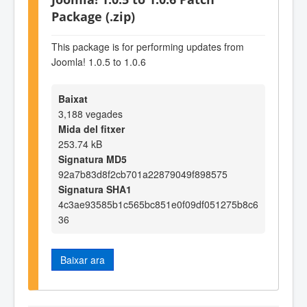
Package (.zip)
This package is for performing updates from
Joomla! 1.0.5 to 1.0.6
Baixat
3,188 vegades
Mida del fitxer
253.74 kB
Signatura MD5
92a7b83d8f2cb701a22879049f898575
Signatura SHA1
4c3ae93585b1c565bc851e0f09df051275b8c6
36
Baixar ara