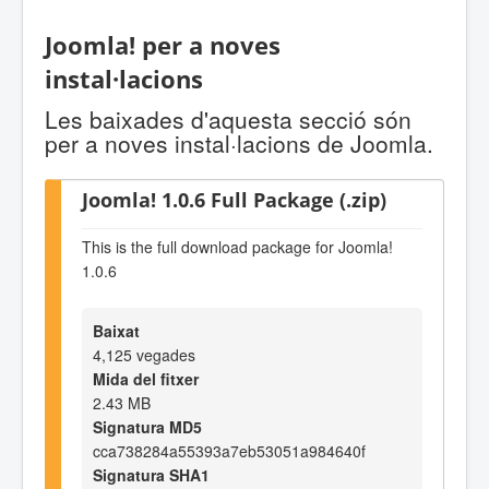
Joomla! per a noves
instal·lacions
Les baixades d'aquesta secció són
per a noves instal·lacions de Joomla.
Joomla! 1.0.6 Full Package (.zip)
This is the full download package for Joomla!
1.0.6
Baixat
4,125 vegades
Mida del fitxer
2.43 MB
Signatura MD5
cca738284a55393a7eb53051a984640f
Signatura SHA1