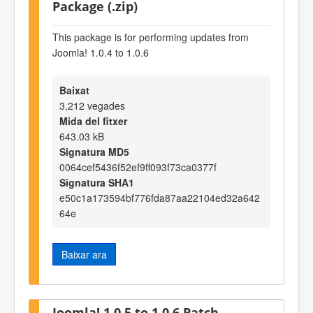
Package (.zip)
This package is for performing updates from
Joomla! 1.0.4 to 1.0.6
Baixat
3,212 vegades
Mida del fitxer
643.03 kB
Signatura MD5
0064cef5436f52ef9ff093f73ca0377f
Signatura SHA1
e50c1a173594bf776fda87aa22104ed32a642
64e
Baixar ara
Joomla! 1.0.5 to 1.0.6 Patch