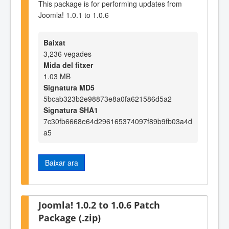
This package is for performing updates from
Joomla! 1.0.1 to 1.0.6
Baixat
3,236 vegades
Mida del fitxer
1.03 MB
Signatura MD5
5bcab323b2e98873e8a0fa621586d5a2
Signatura SHA1
7c30fb6668e64d296165374097f89b9fb03a4d
a5
Baixar ara
Joomla! 1.0.2 to 1.0.6 Patch
Package (.zip)