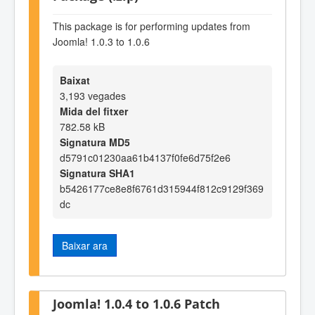
This package is for performing updates from
Joomla! 1.0.3 to 1.0.6
Baixat
3,193 vegades
Mida del fitxer
782.58 kB
Signatura MD5
d5791c01230aa61b4137f0fe6d75f2e6
Signatura SHA1
b5426177ce8e8f6761d315944f812c9129f369
dc
Baixar ara
Joomla! 1.0.4 to 1.0.6 Patch