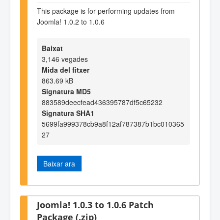
This package is for performing updates from
Joomla! 1.0.2 to 1.0.6
Baixat
3,146 vegades
Mida del fitxer
863.69 kB
Signatura MD5
883589deecfead436395787df5c65232
Signatura SHA1
5699fa999378cb9a8f12af787387b1bc010365
27
Baixar ara
Joomla! 1.0.3 to 1.0.6 Patch
Package (.zip)