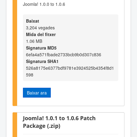
Joomla! 1.0.0 to 1.0.6
Baixat
3,204 vegades
Mida del fitxer
1.06 MB
Signatura MD5
6efa4a571fbade2733bcb9b0d307c836
Signatura SHA1
526a8175e6377bdf9781e3924525b4354f8d1
598
Baixar ara
Joomla! 1.0.1 to 1.0.6 Patch
Package (.zip)