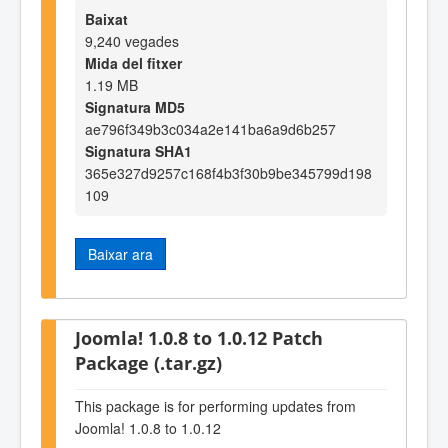
Baixat
9,240 vegades
Mida del fitxer
1.19 MB
Signatura MD5
ae796f349b3c034a2e141ba6a9d6b257
Signatura SHA1
365e327d9257c168f4b3f30b9be345799d198
109
Baixar ara
Joomla! 1.0.8 to 1.0.12 Patch
Package (.tar.gz)
This package is for performing updates from
Joomla! 1.0.8 to 1.0.12