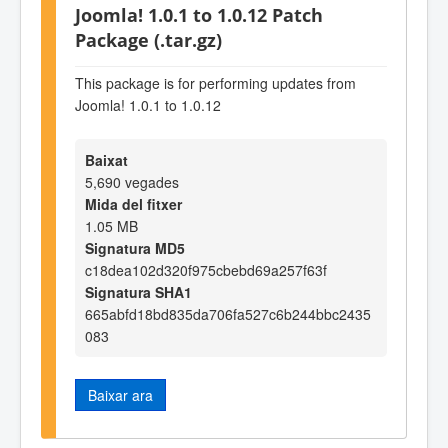
Joomla! 1.0.1 to 1.0.12 Patch
Package (.tar.gz)
This package is for performing updates from
Joomla! 1.0.1 to 1.0.12
Baixat
5,690 vegades
Mida del fitxer
1.05 MB
Signatura MD5
c18dea102d320f975cbebd69a257f63f
Signatura SHA1
665abfd18bd835da706fa527c6b244bbc2435
083
Baixar ara