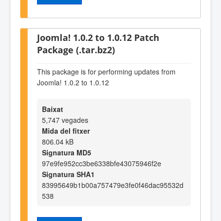
Joomla! 1.0.2 to 1.0.12 Patch
Package (.tar.bz2)
This package is for performing updates from
Joomla! 1.0.2 to 1.0.12
Baixat
5,747 vegades
Mida del fitxer
806.04 kB
Signatura MD5
97e9fe952cc3be6338bfe43075946f2e
Signatura SHA1
83995649b1b00a757479e3fe0f46dac95532d
538