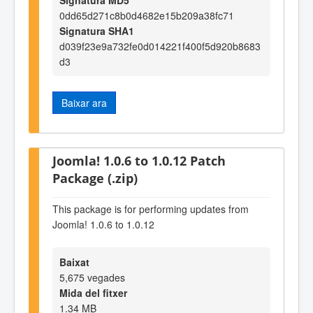
0dd65d271c8b0d4682e15b209a38fc71
Signatura SHA1
d039f23e9a732fe0d014221f400f5d920b8683
d3
Baixar ara
Joomla! 1.0.6 to 1.0.12 Patch
Package (.zip)
This package is for performing updates from
Joomla! 1.0.6 to 1.0.12
Baixat
5,675 vegades
Mida del fitxer
1.34 MB