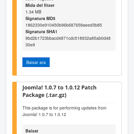
Mida del fitxer
1.34 MB
Signatura MD5
1862330e910450b96b687658aeed3b85
Signatura SHA1
9bd2b1723bbacd4871cdc518932a85ab0d48
30e9
Baixar ara
Joomla! 1.0.7 to 1.0.12 Patch
Package (.tar.gz)
This package is for performing updates from
Joomla! 1.0.7 to 1.0.12
Baixat