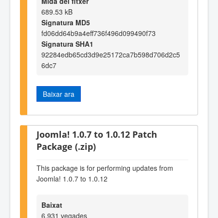
Mida del fitxer
689.53 kB
Signatura MD5
fd06dd64b9a4eff736f496d099490f73
Signatura SHA1
92284edb65cd3d9e25172ca7b598d706d2c5
6dc7
Baixar ara
Joomla! 1.0.7 to 1.0.12 Patch
Package (.zip)
This package is for performing updates from
Joomla! 1.0.7 to 1.0.12
Baixat
6,931 vegades