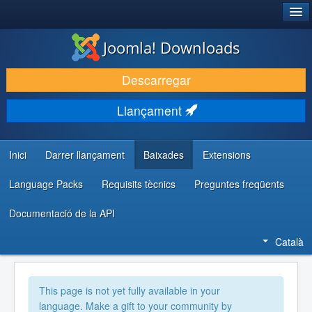
®
JOOMLA!
Joomla! Downloads
DESCARREGA & AMPLIA
Descarregar
DESCOBRIR & APRENDRE
Llançament
COMUNITAT & SUPORT
RECURSOS PER DESENVOLUPADORS/ES
Inici
Darrer llançament
Baixades
Extensions
Language Packs
Requisits tècnics
Preguntes freqüents
Documentació de la API
Català
This page is not yet fully available in your
language. Make a gift to your community by