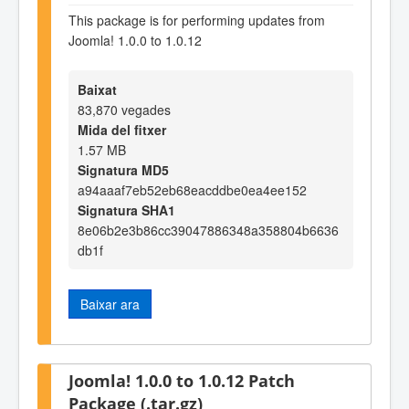
This package is for performing updates from
Joomla! 1.0.0 to 1.0.12
Baixat
83,870 vegades
Mida del fitxer
1.57 MB
Signatura MD5
a94aaaf7eb52eb68eacddbe0ea4ee152
Signatura SHA1
8e06b2e3b86cc39047886348a358804b6636
db1f
Baixar ara
Joomla! 1.0.0 to 1.0.12 Patch
Package (.tar.gz)