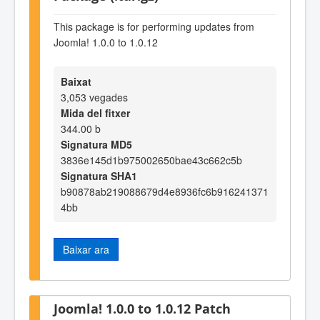
This package is for performing updates from
Joomla! 1.0.0 to 1.0.12
Baixat
3,053 vegades
Mida del fitxer
344.00 b
Signatura MD5
3836e145d1b975002650bae43c662c5b
Signatura SHA1
b90878ab219088679d4e8936fc6b916241371
4bb
Baixar ara
Joomla! 1.0.0 to 1.0.12 Patch