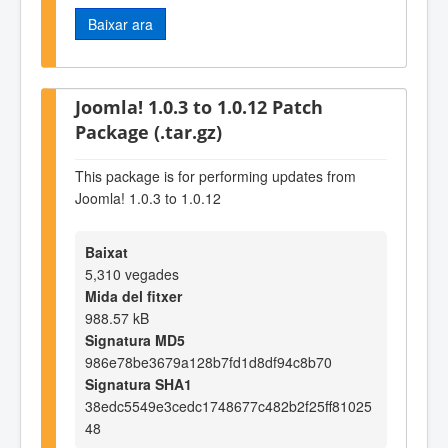
Baixar ara
Joomla! 1.0.3 to 1.0.12 Patch
Package (.tar.gz)
This package is for performing updates from
Joomla! 1.0.3 to 1.0.12
Baixat
5,310 vegades
Mida del fitxer
988.57 kB
Signatura MD5
986e78be3679a128b7fd1d8df94c8b70
Signatura SHA1
38edc5549e3cedc1748677c482b2f25ff81025
48