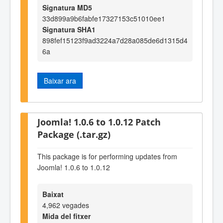
Signatura MD5
33d899a9b6fabfe17327153c51010ee1
Signatura SHA1
898fef15123f9ad3224a7d28a085de6d1315d4
6a
Baixar ara
Joomla! 1.0.6 to 1.0.12 Patch
Package (.tar.gz)
This package is for performing updates from
Joomla! 1.0.6 to 1.0.12
Baixat
4,962 vegades
Mida del fitxer