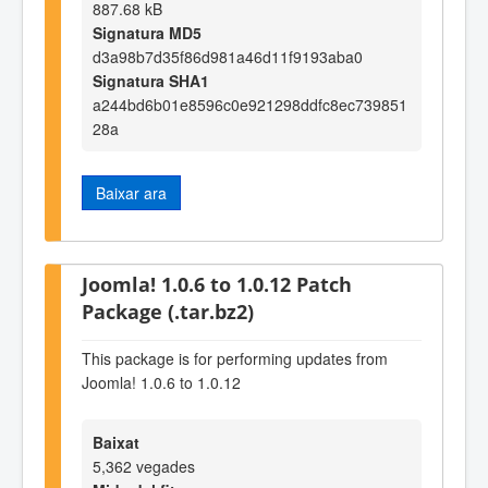
887.68 kB
Signatura MD5
d3a98b7d35f86d981a46d11f9193aba0
Signatura SHA1
a244bd6b01e8596c0e921298ddfc8ec739851
28a
Baixar ara
Joomla! 1.0.6 to 1.0.12 Patch
Package (.tar.bz2)
This package is for performing updates from
Joomla! 1.0.6 to 1.0.12
Baixat
5,362 vegades