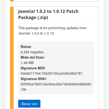
Joomla! 1.0.2 to 1.0.12 Patch
Package (.zip)
This package is for performing updates from
Joomla! 1.0.2 to 1.0.12
Baixat
6,294 vegades
Mida del fitxer
1.48 MB
Signatura MD5
0ddd47170417bb35130ca3c0b49b0787
Signatura SHA1
20f55ba76b513ac0bac2be7424b9eb4d6bb80
15b
Baixar ara