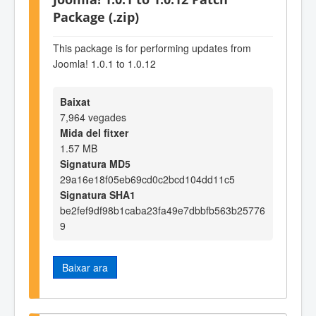
Package (.zip)
This package is for performing updates from
Joomla! 1.0.1 to 1.0.12
Baixat
7,964 vegades
Mida del fitxer
1.57 MB
Signatura MD5
29a16e18f05eb69cd0c2bcd104dd11c5
Signatura SHA1
be2fef9df98b1caba23fa49e7dbbfb563b25776
9
Baixar ara