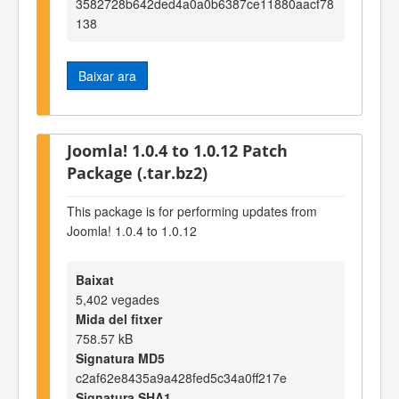
3582728b642ded4a0a0b6387ce11880aacf78
138
Baixar ara
Joomla! 1.0.4 to 1.0.12 Patch
Package (.tar.bz2)
This package is for performing updates from
Joomla! 1.0.4 to 1.0.12
Baixat
5,402 vegades
Mida del fitxer
758.57 kB
Signatura MD5
c2af62e8435a9a428fed5c34a0ff217e
Signatura SHA1