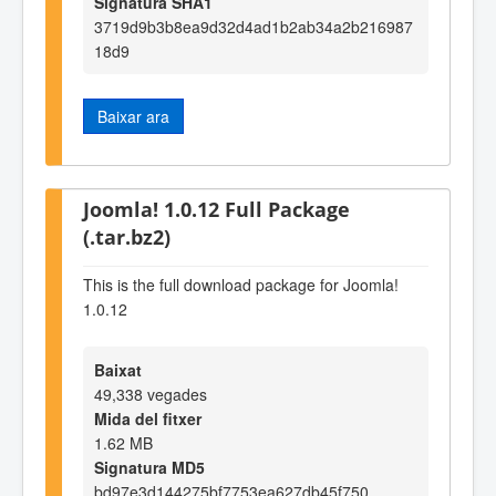
Signatura SHA1
3719d9b3b8ea9d32d4ad1b2ab34a2b216987
18d9
Baixar ara
Joomla! 1.0.12 Full Package
(.tar.bz2)
This is the full download package for Joomla!
1.0.12
Baixat
49,338 vegades
Mida del fitxer
1.62 MB
Signatura MD5
bd97e3d144275bf7753ea627db45f750