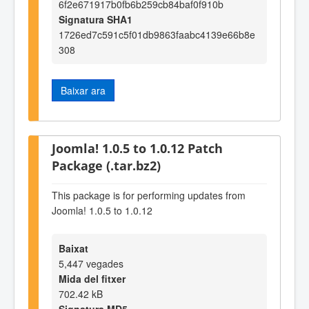
6f2e671917b0fb6b259cb84baf0f910b
Signatura SHA1
1726ed7c591c5f01db9863faabc4139e66b8e
308
Baixar ara
Joomla! 1.0.5 to 1.0.12 Patch
Package (.tar.bz2)
This package is for performing updates from
Joomla! 1.0.5 to 1.0.12
Baixat
5,447 vegades
Mida del fitxer
702.42 kB
Signatura MD5