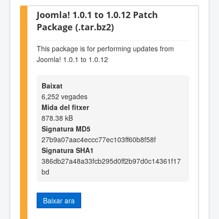
Joomla! 1.0.1 to 1.0.12 Patch
Package (.tar.bz2)
This package is for performing updates from
Joomla! 1.0.1 to 1.0.12
Baixat
6,252 vegades
Mida del fitxer
878.38 kB
Signatura MD5
27b9a07aac4eccc77ec103ff60b8f58f
Signatura SHA1
386db27a48a33fcb295d0ff2b97d0c14361f17
bd
Baixar ara