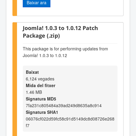
Baixar ara
Joomla! 1.0.3 to 1.0.12 Patch
Package (.zip)
This package is for performing updates from
Joomla! 1.0.3 to 1.0.12
Baixat
6,124 vegades
Mida del fitxer
1.46 MB
Signatura MD5
7fa231c805484a39ad249d8635a8c914
Signatura SHA1
06076cf022d59fc58c91d5149dc8d08726e268
f7