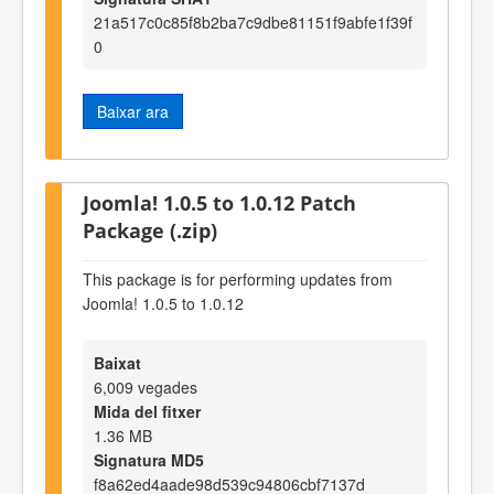
21a517c0c85f8b2ba7c9dbe81151f9abfe1f39f
0
Baixar ara
Joomla! 1.0.5 to 1.0.12 Patch
Package (.zip)
This package is for performing updates from
Joomla! 1.0.5 to 1.0.12
Baixat
6,009 vegades
Mida del fitxer
1.36 MB
Signatura MD5
f8a62ed4aade98d539c94806cbf7137d