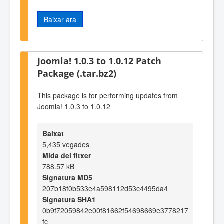
Baixar ara
Joomla! 1.0.3 to 1.0.12 Patch
Package (.tar.bz2)
This package is for performing updates from
Joomla! 1.0.3 to 1.0.12
Baixat
5,435 vegades
Mida del fitxer
788.57 kB
Signatura MD5
207b18f0b533e4a598112d53c4495da4
Signatura SHA1
0b9f72059842e00f81662f54698669e3778217
fc