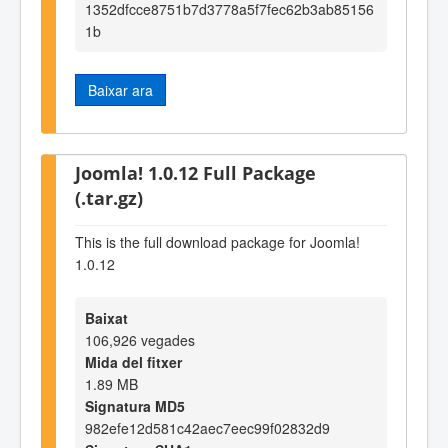
1352dfcce8751b7d3778a5f7fec62b3ab85156
1b
Baixar ara
Joomla! 1.0.12 Full Package
(.tar.gz)
This is the full download package for Joomla!
1.0.12
Baixat
106,926 vegades
Mida del fitxer
1.89 MB
Signatura MD5
982efe12d581c42aec7eec99f02832d9