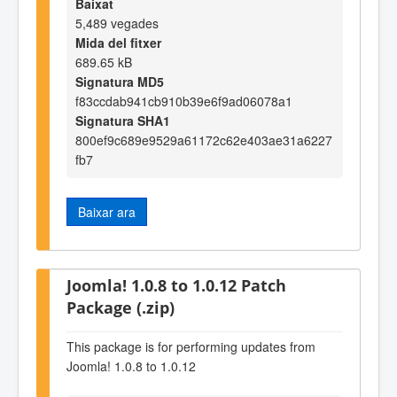
Baixat
5,489 vegades
Mida del fitxer
689.65 kB
Signatura MD5
f83ccdab941cb910b39e6f9ad06078a1
Signatura SHA1
800ef9c689e9529a61172c62e403ae31a6227
fb7
Baixar ara
Joomla! 1.0.8 to 1.0.12 Patch
Package (.zip)
This package is for performing updates from
Joomla! 1.0.8 to 1.0.12