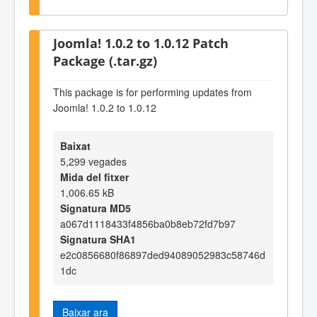
Joomla! 1.0.2 to 1.0.12 Patch
Package (.tar.gz)
This package is for performing updates from
Joomla! 1.0.2 to 1.0.12
Baixat
5,299 vegades
Mida del fitxer
1,006.65 kB
Signatura MD5
a067d1118433f4856ba0b8eb72fd7b97
Signatura SHA1
e2c0856680f86897ded94089052983c58746d
1dc
Baixar ara