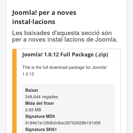
Joomla! per a noves
instal·lacions
Les baixades d'aquesta secció són
per a noves instal·lacions de Joomla.
Joomla! 1.0.12 Full Package (.zip)
This is the full download package for Joomla!
1.0.12
Baixat
348,644 vegades
Mida del fitxer
2.69 MB
Signatura MD5
9189e7a128db2c8ac39762929b191d58
Signatura SHA1