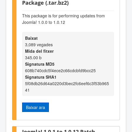
Package (.tar.bz2)
This package is for performing updates from
Joomla! 1.0.0 to 1.0.12
Baixat
3,089 vegades
Mida del fitxer
345.00 b
Signatura MD5
608b740cdc5f4ece2c66cdcbfd9bcc25
Signatura SHA1
5f08db26d64a0220d3bec2fc6eef6c3f53b965
41
Baixar ara
Joomla! 1.0.1 to 1.0.12 Patch