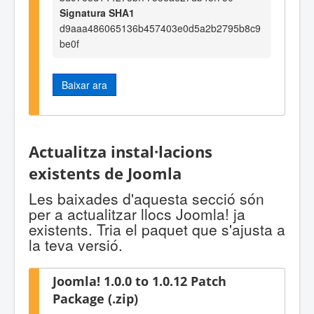
Signatura SHA1
d9aaa486065136b457403e0d5a2b2795b8c9
be0f
Baixar ara
Actualitza instal·lacions
existents de Joomla
Les baixades d'aquesta secció són
per a actualitzar llocs Joomla! ja
existents. Tria el paquet que s'ajusta a
la teva versió.
Joomla! 1.0.0 to 1.0.12 Patch
Package (.zip)