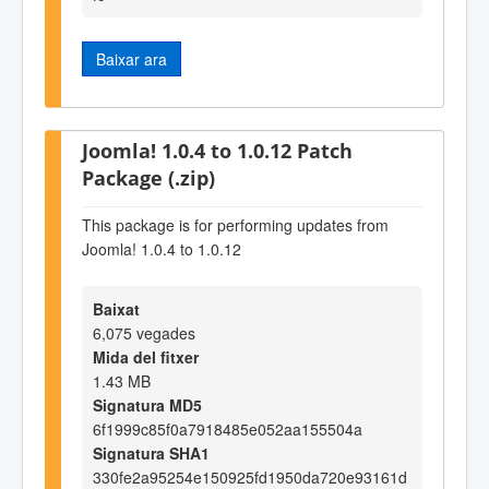
Baixar ara
Joomla! 1.0.4 to 1.0.12 Patch
Package (.zip)
This package is for performing updates from
Joomla! 1.0.4 to 1.0.12
Baixat
6,075 vegades
Mida del fitxer
1.43 MB
Signatura MD5
6f1999c85f0a7918485e052aa155504a
Signatura SHA1
330fe2a95254e150925fd1950da720e93161d