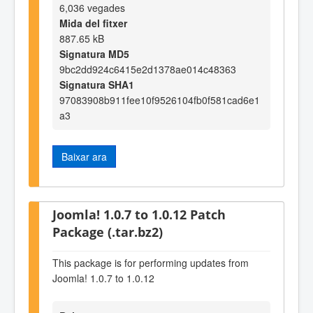
6,036 vegades
Mida del fitxer
887.65 kB
Signatura MD5
9bc2dd924c6415e2d1378ae014c48363
Signatura SHA1
97083908b911fee10f9526104fb0f581cad6e1
a3
Baixar ara
Joomla! 1.0.7 to 1.0.12 Patch
Package (.tar.bz2)
This package is for performing updates from
Joomla! 1.0.7 to 1.0.12