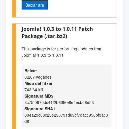
Baixar ara
Joomla! 1.0.3 to 1.0.11 Patch
Package (.tar.bz2)
This package is for performing updates from
Joomla! 1.0.3 to 1.0.11
Baixat
3,267 vegades
Mida del fitxer
743.64 kB
Signatura MD5
3c75f0670dc41f2b6f66e8e4ecb08e53
Signatura SHA1
684a29c06c23e238791d69cf7dacc956bf3ac3
d8