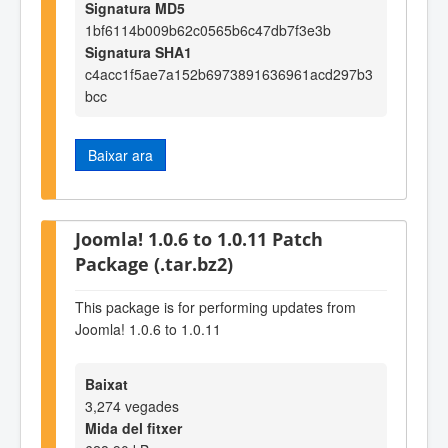
Signatura MD5
1bf6114b009b62c0565b6c47db7f3e3b
Signatura SHA1
c4acc1f5ae7a152b6973891636961acd297b3
bcc
Baixar ara
Joomla! 1.0.6 to 1.0.11 Patch
Package (.tar.bz2)
This package is for performing updates from
Joomla! 1.0.6 to 1.0.11
Baixat
3,274 vegades
Mida del fitxer