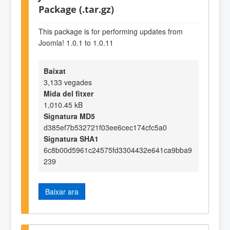
Package (.tar.gz)
This package is for performing updates from
Joomla! 1.0.1 to 1.0.11
Baixat
3,133 vegades
Mida del fitxer
1,010.45 kB
Signatura MD5
d385ef7b532721f03ee6cec174cfc5a0
Signatura SHA1
6c8b00d5961c24575fd3304432e641ca9bba9
239
Baixar ara