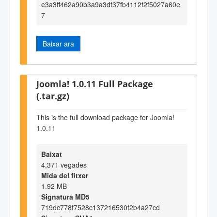
e3a3ff462a90b3a9a3df37fb4112f2f5027a60e
7
Baixar ara
Joomla! 1.0.11 Full Package
(.tar.gz)
This is the full download package for Joomla!
1.0.11
Baixat
4,371 vegades
Mida del fitxer
1.92 MB
Signatura MD5
719dc778f7528c137216530f2b4a27cd