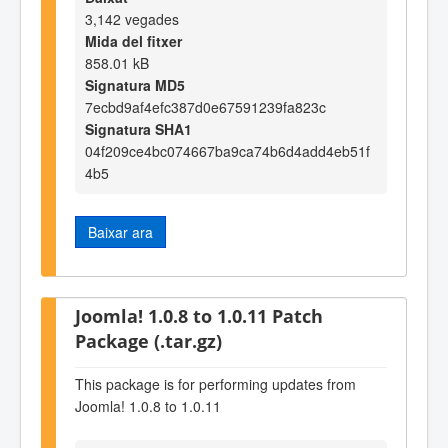
3,142 vegades
Mida del fitxer
858.01 kB
Signatura MD5
7ecbd9af4efc387d0e67591239fa823c
Signatura SHA1
04f209ce4bc074667ba9ca74b6d4add4eb51f
4b5
Baixar ara
Joomla! 1.0.8 to 1.0.11 Patch
Package (.tar.gz)
This package is for performing updates from
Joomla! 1.0.8 to 1.0.11