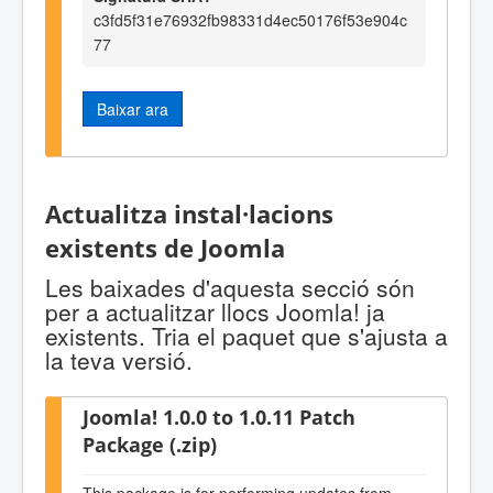
c3fd5f31e76932fb98331d4ec50176f53e904c
77
Baixar ara
Actualitza instal·lacions
existents de Joomla
Les baixades d'aquesta secció són
per a actualitzar llocs Joomla! ja
existents. Tria el paquet que s'ajusta a
la teva versió.
Joomla! 1.0.0 to 1.0.11 Patch
Package (.zip)
This package is for performing updates from