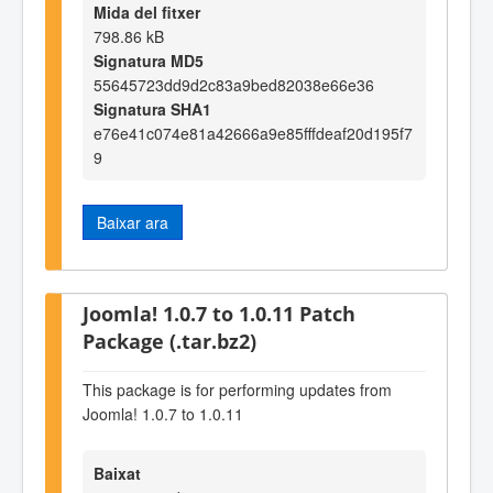
Mida del fitxer
798.86 kB
Signatura MD5
55645723dd9d2c83a9bed82038e66e36
Signatura SHA1
e76e41c074e81a42666a9e85fffdeaf20d195f7
9
Baixar ara
Joomla! 1.0.7 to 1.0.11 Patch
Package (.tar.bz2)
This package is for performing updates from
Joomla! 1.0.7 to 1.0.11
Baixat