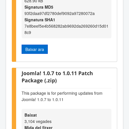
628.90 kB
Signatura MD5
93f2daa97df2780def9092a97280072a
Signatura SHA1
7e8beef5e4b568282ab9692da269260d15d01
8c9
Baixar ara
Joomla! 1.0.7 to 1.0.11 Patch
Package (.zip)
This package is for performing updates from
Joomla! 1.0.7 to 1.0.11
Baixat
3,104 vegades
Mida del fitxer