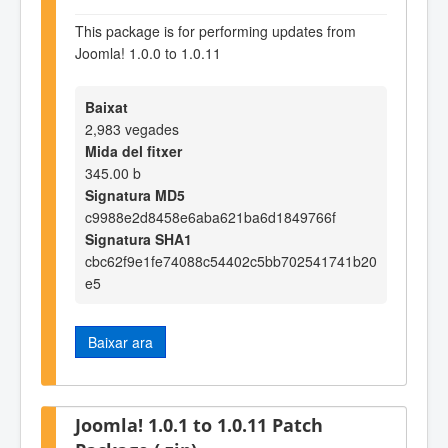
This package is for performing updates from
Joomla! 1.0.0 to 1.0.11
Baixat
2,983 vegades
Mida del fitxer
345.00 b
Signatura MD5
c9988e2d8458e6aba621ba6d1849766f
Signatura SHA1
cbc62f9e1fe74088c54402c5bb702541741b20
e5
Baixar ara
Joomla! 1.0.1 to 1.0.11 Patch