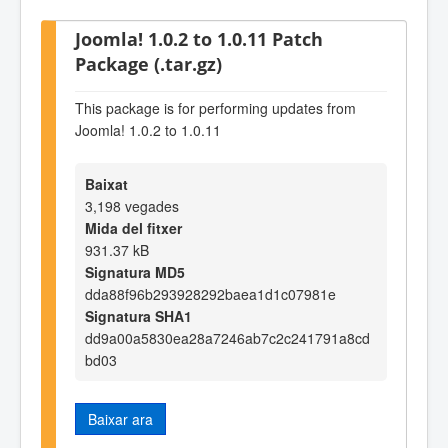
Joomla! 1.0.2 to 1.0.11 Patch
Package (.tar.gz)
This package is for performing updates from
Joomla! 1.0.2 to 1.0.11
Baixat
3,198 vegades
Mida del fitxer
931.37 kB
Signatura MD5
dda88f96b293928292baea1d1c07981e
Signatura SHA1
dd9a00a5830ea28a7246ab7c2c241791a8cd
bd03
Baixar ara