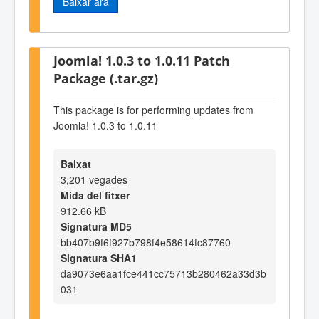
Baixar ara
Joomla! 1.0.3 to 1.0.11 Patch
Package (.tar.gz)
This package is for performing updates from
Joomla! 1.0.3 to 1.0.11
Baixat
3,201 vegades
Mida del fitxer
912.66 kB
Signatura MD5
bb407b9f6f927b798f4e58614fc87760
Signatura SHA1
da9073e6aa1fce441cc75713b280462a33d3b
031