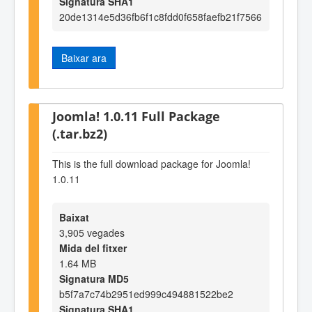
Signatura SHA1
20de1314e5d36fb6f1c8fdd0f658faefb21f7566
Baixar ara
Joomla! 1.0.11 Full Package
(.tar.bz2)
This is the full download package for Joomla!
1.0.11
Baixat
3,905 vegades
Mida del fitxer
1.64 MB
Signatura MD5
b5f7a7c74b2951ed999c494881522be2
Signatura SHA1