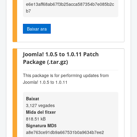
e6e13aff68ab67f3b25acca587354b7e085b2c
b7
Baixar ara
Joomla! 1.0.5 to 1.0.11 Patch
Package (.tar.gz)
This package is for performing updates from
Joomla! 1.0.5 to 1.0.11
Baixat
3,127 vegades
Mida del fitxer
818.51 kB
Signatura MD5
a8e763ce91db9a667531b0a9634b7ee2