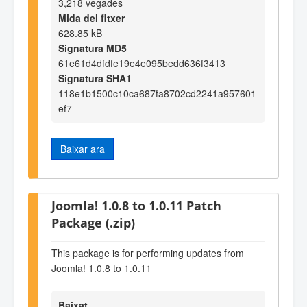
3,218 vegades
Mida del fitxer
628.85 kB
Signatura MD5
61e61d4dfdfe19e4e095bedd636f3413
Signatura SHA1
118e1b1500c10ca687fa8702cd2241a957601
ef7
Baixar ara
Joomla! 1.0.8 to 1.0.11 Patch
Package (.zip)
This package is for performing updates from
Joomla! 1.0.8 to 1.0.11
Baixat