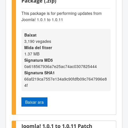
Package (.zip)
This package is for performing updates from
Joomla! 1.0.1 to 1.0.11
Baixat
3,190 vegades
Mida del fitxer
1.37 MB
Signatura MD5
0a618567936a7e25ac74ac0307825444
Signatura SHA1
66af219ca7557e134a9c90fdfb09c7647996e8
4f
Baixar ara
Joomla! 1.0.1 to 1.0.11 Patch