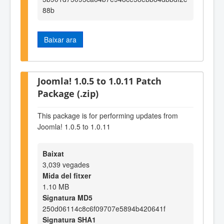
88b
Baixar ara
Joomla! 1.0.5 to 1.0.11 Patch
Package (.zip)
This package is for performing updates from
Joomla! 1.0.5 to 1.0.11
Baixat
3,039 vegades
Mida del fitxer
1.10 MB
Signatura MD5
250d06114c8c6f09707e5894b420641f
Signatura SHA1