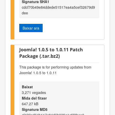
Signatura SHA1
cdcf70b49e84ddede51517ea4a5cef32679d9
dee
Baixar ara
Joomla! 1.0.5 to 1.0.11 Patch
Package (.tar.bz2)
This package is for performing updates from
Joomla! 1.0.5 to 1.0.11
Baixat
3,271 vegades
Mida del fitxer
647.27 kB
Signatura MD5
cf439cd04b117c84d6b935a1c5f3bce0