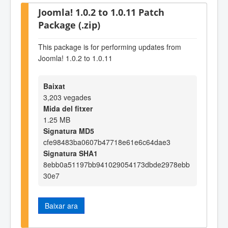
Joomla! 1.0.2 to 1.0.11 Patch
Package (.zip)
This package is for performing updates from
Joomla! 1.0.2 to 1.0.11
Baixat
3,203 vegades
Mida del fitxer
1.25 MB
Signatura MD5
cfe98483ba0607b47718e61e6c64dae3
Signatura SHA1
8ebb0a51197bb941029054173dbde2978ebb
30e7
Baixar ara