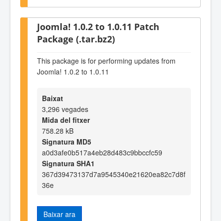
Joomla! 1.0.2 to 1.0.11 Patch
Package (.tar.bz2)
This package is for performing updates from
Joomla! 1.0.2 to 1.0.11
Baixat
3,296 vegades
Mida del fitxer
758.28 kB
Signatura MD5
a0d3afe0b517a4eb28d483c9bbccfc59
Signatura SHA1
367d39473137d7a9545340e21620ea82c7d8f
36e
Baixar ara