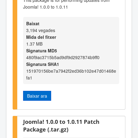
Joomla! 1.0.0 to 1.0.11
Baixat
3,194 vegades
Mida del fitxer
1.37 MB
Signatura MD5
480f9ac3715b5ad9df9d2927874b9ff0
Signatura SHA1
151970156be7a7942f2ed36b102e47d01468e
fa1
Baixar ara
Joomla! 1.0.0 to 1.0.11 Patch
Package (.tar.gz)