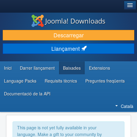
®
JOOMLA!
Joomla! Downloads
DESCARREGA & AMPLIA
Descarregar
DESCOBRIR & APRENDRE
Llançament
COMUNITAT & SUPORT
RECURSOS PER DESENVOLUPADORS/ES
Inici
Darrer llançament
Baixades
Extensions
Language Packs
Requisits tècnics
Preguntes freqüents
Documentació de la API
Català
This page is not yet fully available in your
language. Make a gift to your community by