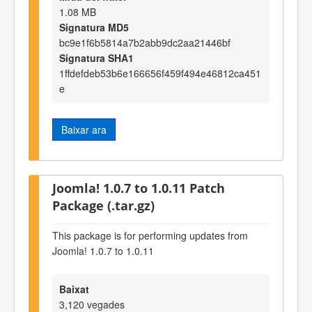
1.08 MB
Signatura MD5
bc9e1f6b5814a7b2abb9dc2aa21446bf
Signatura SHA1
1ffdefdeb53b6e166656f459f494e46812ca451
e
Baixar ara
Joomla! 1.0.7 to 1.0.11 Patch
Package (.tar.gz)
This package is for performing updates from
Joomla! 1.0.7 to 1.0.11
Baixat
3,120 vegades