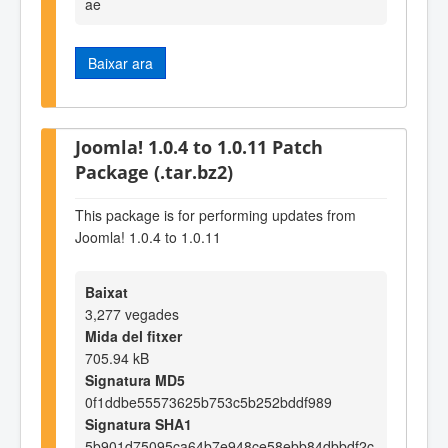
ae
Baixar ara
Joomla! 1.0.4 to 1.0.11 Patch
Package (.tar.bz2)
This package is for performing updates from
Joomla! 1.0.4 to 1.0.11
Baixat
3,277 vegades
Mida del fitxer
705.94 kB
Signatura MD5
0f1ddbe55573625b753c5b252bddf989
Signatura SHA1
5b901d75095ca64b7e948ce58ebb84dbbdf2c