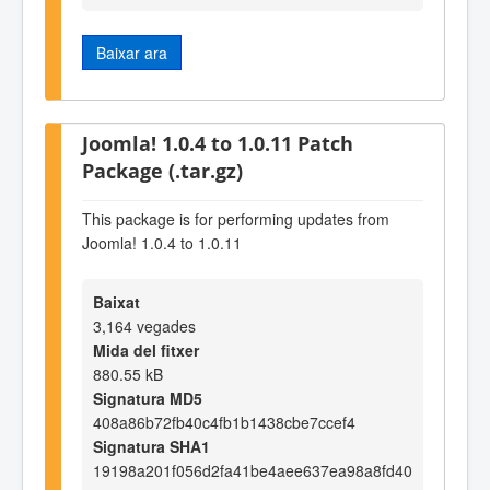
Baixar ara
Joomla! 1.0.4 to 1.0.11 Patch
Package (.tar.gz)
This package is for performing updates from
Joomla! 1.0.4 to 1.0.11
Baixat
3,164 vegades
Mida del fitxer
880.55 kB
Signatura MD5
408a86b72fb40c4fb1b1438cbe7ccef4
Signatura SHA1
19198a201f056d2fa41be4aee637ea98a8fd40