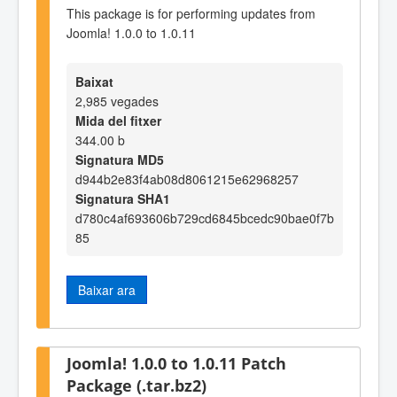
This package is for performing updates from
Joomla! 1.0.0 to 1.0.11
Baixat
2,985 vegades
Mida del fitxer
344.00 b
Signatura MD5
d944b2e83f4ab08d8061215e62968257
Signatura SHA1
d780c4af693606b729cd6845bcedc90bae0f7b
85
Baixar ara
Joomla! 1.0.0 to 1.0.11 Patch
Package (.tar.bz2)