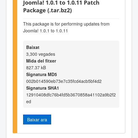
Joomla! 1.0.1 to 1.0.11 Patch
Package (.tar.bz2)
This package is for performing updates from
Joomla! 1.0.1 to 1.0.11
Baixat
3,300 vegades
Mida del fitxer
827.37 kB
Signatura MD5
002b014590eb73e7c35fcd4acb5bf4d2
Signatura SHA1
12910408dfc76b4fd5b3670858a41102a9b2f2
ed
Baixar ara