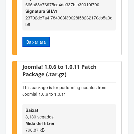
666a88b76975cd4de337bfe39010f790
Signatura SHA1
23702de7a4f784963f39628f58262176cb5a3e
b8
Baixar ara
Joomla! 1.0.6 to 1.0.11 Patch
Package (.tar.gz)
This package is for performing updates from
Joomla! 1.0.6 to 1.0.11
Baixat
3,130 vegades
Mida del fitxer
798.87 kB