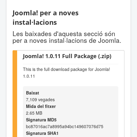
Joomla! per a noves
instal·lacions
Les baixades d'aquesta secció són
per a noves instal·lacions de Joomla.
Joomla! 1.0.11 Full Package (.zip)
This is the full download package for Joomla!
1.0.11
Baixat
7,109 vegades
Mida del fitxer
2.65 MB
Signatura MD5
bc87016ac7a8995a94bc149607076d75
Signatura SHA1