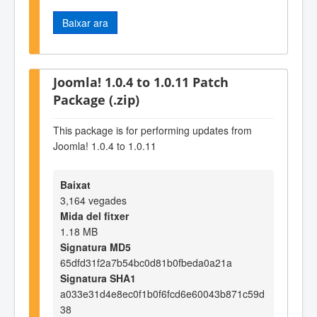
Baixar ara
Joomla! 1.0.4 to 1.0.11 Patch
Package (.zip)
This package is for performing updates from
Joomla! 1.0.4 to 1.0.11
Baixat
3,164 vegades
Mida del fitxer
1.18 MB
Signatura MD5
65dfd31f2a7b54bc0d81b0fbeda0a21a
Signatura SHA1
a033e31d4e8ec0f1b0f6fcd6e60043b871c59d
38