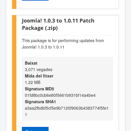
Joomla! 1.0.3 to 1.0.11 Patch
Package (.zip)
This package is for performing updates from
Joomla! 1.0.3 to 1.0.11
Baixat
3,071 vegades
Mida del fitxer
1.22 MB
Signatura MD5
01fd8bc0cb6e80f5661b931bf14a4be4
Signatura SHA1
a3aa2fbdbf5cf5e9b7120f9063b4383774f5fe1
1