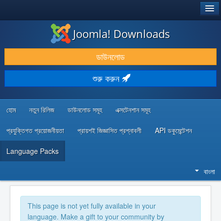
®
JOOMLA!
Joomla! Downloads
ডাউনলোড & প্রসারিত করুন
ডাউনলোড
আবিষ্কার & শিখুন
শুরু করুন
কমিউনিটি & সহায়তা
ডেভেলপার রিসোর্স
হোম
নতুন রিলিজ
ডাউনলোড সমূহ
এক্সটেনশান সমূহ
প্রযুক্তিগত প্রয়োজনীয়তা
প্রায়শই জিজ্ঞাসিত প্রশ্নাবলী
API ডকুমেন্টেশন
Language Packs
বাংলা
This page is not yet fully available in your
language. Make a gift to your community by