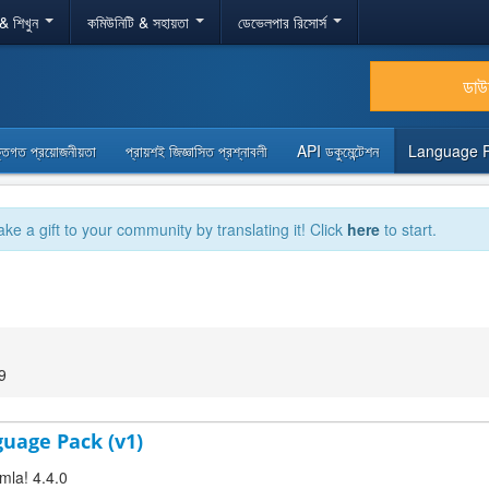
 & শিখুন
কমিউনিটি & সহায়তা
ডেভেলপার রিসোর্স
ডা
্তিগত প্রয়োজনীয়তা
প্রায়শই জিজ্ঞাসিত প্রশ্নাবলী
API ডকুমেন্টেশন
Language 
ake a gift to your community by translating it! Click
here
to start.
59
guage Pack (v1)
mla! 4.4.0