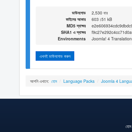
ডাউনলোড
2,530 বার
ফাইলের আকার
603।51 kB
MD5 স্বাক্ষর
e2e606934cdc9dbdc
SHA1 এ স্বাক্ষর
f9c27e292c4cc71d0
Environments
Joomla! 4 Translation
এখনই ডাউনলোড করুন
আপনি এখানে:
হোম
/
Language Packs
/
Joomla 4 Langu
হোম