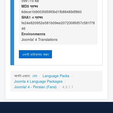
599।15 kB
MD5 স্বাক্ষর
6dece1b9003fd59f0bd1fb88489df860
SHA1 এ স্বাক্ষর
fe24e820952e581b09ee2072308fd57c581f78
46
Environments
Joomla! 4 Translations
এখনই ডাউনলোড করুন
আপনি এখানে:
হোম
/
Language Packs
/
Joomla 4 Language Packages
/
Joomla! 4 - Persian (Farsi)
/
4.3.1.1