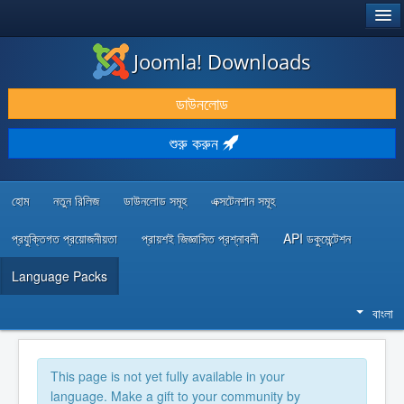
®
JOOMLA!
Joomla! Downloads
ডাউনলোড & প্রসারিত করুন
ডাউনলোড
আবিষ্কার & শিখুন
শুরু করুন
কমিউনিটি & সহায়তা
ডেভেলপার রিসোর্স
হোম
নতুন রিলিজ
ডাউনলোড সমূহ
এক্সটেনশান সমূহ
প্রযুক্তিগত প্রয়োজনীয়তা
প্রায়শই জিজ্ঞাসিত প্রশ্নাবলী
API ডকুমেন্টেশন
Language Packs
বাংলা
This page is not yet fully available in your
language. Make a gift to your community by