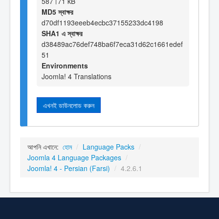
587।71 kB
MD5 স্বাক্ষর
d70df1193eeeb4ecbc37155233dc4198
SHA1 এ স্বাক্ষর
d38489ac76def748ba6f7eca31d62c1661edef
51
Environments
Joomla! 4 Translations
এখনই ডাউনলোড করুন
আপনি এখানে:
হোম
/
Language Packs
/
Joomla 4 Language Packages
/
Joomla! 4 - Persian (Farsi)
/
4.2.6.1