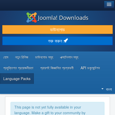
®
JOOMLA!
Joomla! Downloads
ডাউনলোড & প্রসারিত করুন
ডাউনলোড
আবিষ্কার & শিখুন
শুরু করুন
কমিউনিটি & সহায়তা
ডেভেলপার রিসোর্স
হোম
নতুন রিলিজ
ডাউনলোড সমূহ
এক্সটেনশান সমূহ
প্রযুক্তিগত প্রয়োজনীয়তা
প্রায়শই জিজ্ঞাসিত প্রশ্নাবলী
API ডকুমেন্টেশন
Language Packs
বাংলা
This page is not yet fully available in your
language. Make a gift to your community by