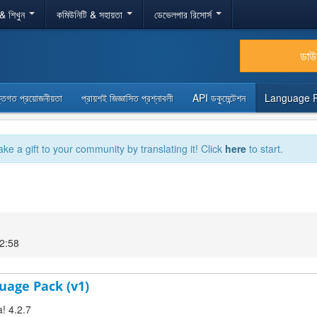
 & শিখুন
কমিউনিটি & সহায়তা
ডেভেলপার রিসোর্স
ডা
্তিগত প্রয়োজনীয়তা
প্রায়শই জিজ্ঞাসিত প্রশ্নাবলী
API ডকুমেন্টেশন
Language 
ake a gift to your community by translating it! Click
here
to start.
 12:58
uage Pack (v1)
! 4.2.7