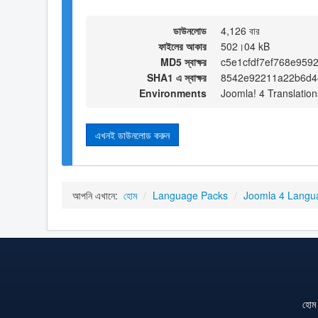
ডাউনলোড
4,126 বার
ফাইলের আকার
502।04 kB
MD5 স্বাক্ষর
c5e1cfdf7ef768e959
SHA1 এ স্বাক্ষর
8542e92211a22b6d4
Environments
Joomla! 4 Translation
এখনই ডাউনলোড করুন
আপনি এখানে:
হোম
/
Language Packs
/
Joomla 4 Langu
হোম