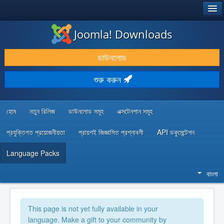
®
JOOMLA!
Joomla! Downloads
ডাউনলোড & প্রসারিত করুন
ডাউনলোড
আবিষ্কার & শিখুন
শুরু করুন
কমিউনিটি & সহায়তা
ডেভেলপার রিসোর্স
হোম
নতুন রিলিজ
ডাউনলোড সমূহ
এক্সটেনশান সমূহ
প্রযুক্তিগত প্রয়োজনীয়তা
প্রায়শই জিজ্ঞাসিত প্রশ্নাবলী
API ডকুমেন্টেশন
Language Packs
বাংলা
This page is not yet fully available in your
language. Make a gift to your community by