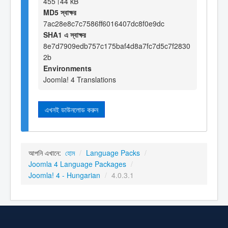
455।44 kB
MD5 স্বাক্ষর
7ac28e8c7c7586ff6016407dc8f0e9dc
SHA1 এ স্বাক্ষর
8e7d7909edb757c175baf4d8a7fc7d5c7f2830
2b
Environments
Joomla! 4 Translations
এখনই ডাউনলোড করুন
আপনি এখানে:
হোম
/
Language Packs
/
Joomla 4 Language Packages
/
Joomla! 4 - Hungarian
/
4.0.3.1