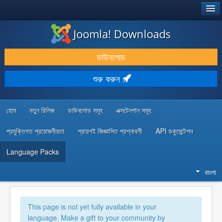
®
JOOMLA!
Joomla! Downloads
ডাউনলোড & প্রসারিত করুন
ডাউনলোড
আবিষ্কার & শিখুন
শুরু করুন
কমিউনিটি & সহায়তা
ডেভেলপার রিসোর্স
হোম
নতুন রিলিজ
ডাউনলোড সমূহ
এক্সটেনশান সমূহ
প্রযুক্তিগত প্রয়োজনীয়তা
প্রায়শই জিজ্ঞাসিত প্রশ্নাবলী
API ডকুমেন্টেশন
Language Packs
বাংলা
This page is not yet fully available in your
language. Make a gift to your community by