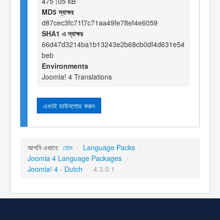
475।05 kB
MD5 স্বাক্ষর
d87cec3fc71f7c71aa49fe78ef4e6059
SHA1 এ স্বাক্ষর
66d47d3214ba1b13243e2b68cb0df4d631e54
beb
Environments
Joomla! 4 Translations
এখনই ডাউনলোড করুন
আপনি এখানে:
হোম
/
Language Packs
/
Joomla 4 Language Packages
/
Joomla! 4 - Dutch
/
4.3.0.1