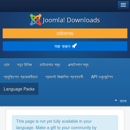
®
JOOMLA!
Joomla! Downloads
ডাউনলোড & প্রসারিত করুন
ডাউনলোড
আবিষ্কার & শিখুন
শুরু করুন
কমিউনিটি & সহায়তা
ডেভেলপার রিসোর্স
হোম
নতুন রিলিজ
ডাউনলোড সমূহ
এক্সটেনশান সমূহ
প্রযুক্তিগত প্রয়োজনীয়তা
প্রায়শই জিজ্ঞাসিত প্রশ্নাবলী
API ডকুমেন্টেশন
Language Packs
বাংলা
This page is not yet fully available in your
language. Make a gift to your community by