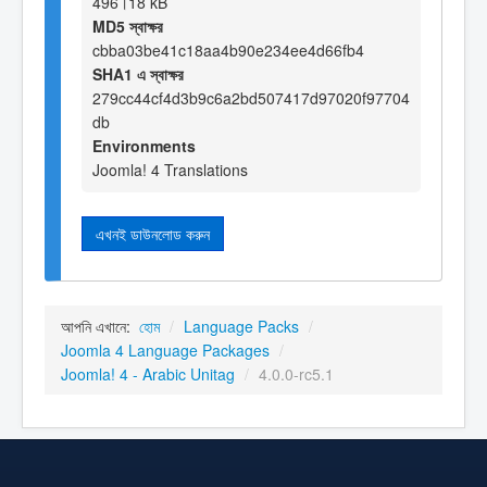
496।18 kB
MD5 স্বাক্ষর
cbba03be41c18aa4b90e234ee4d66fb4
SHA1 এ স্বাক্ষর
279cc44cf4d3b9c6a2bd507417d97020f97704
db
Environments
Joomla! 4 Translations
এখনই ডাউনলোড করুন
আপনি এখানে:
হোম
/
Language Packs
/
Joomla 4 Language Packages
/
Joomla! 4 - Arabic Unitag
/
4.0.0-rc5.1