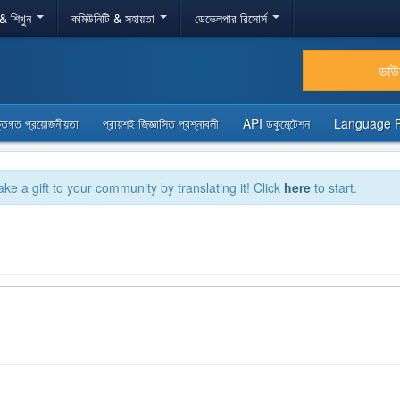
 & শিখুন
কমিউনিটি & সহায়তা
ডেভেলপার রিসোর্স
ডা
্তিগত প্রয়োজনীয়তা
প্রায়শই জিজ্ঞাসিত প্রশ্নাবলী
API ডকুমেন্টেশন
Language 
ake a gift to your community by translating it! Click
here
to start.