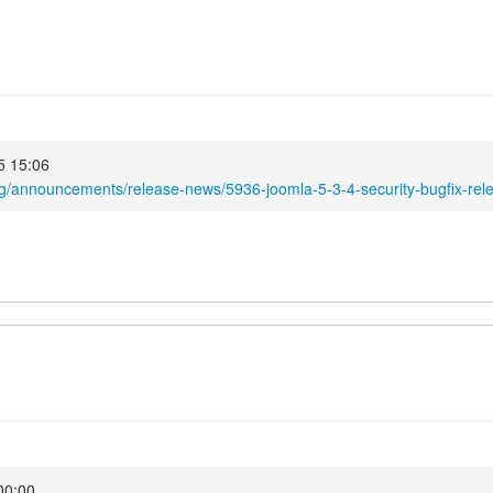
025 15:06
rg/announcements/release-news/5936-joomla-5-3-4-security-bugfix-rel
 00:00