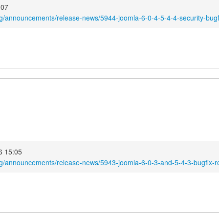
5:07
rg/announcements/release-news/5944-joomla-6-0-4-5-4-4-security-bugf
026 15:05
rg/announcements/release-news/5943-joomla-6-0-3-and-5-4-3-bugfix-r