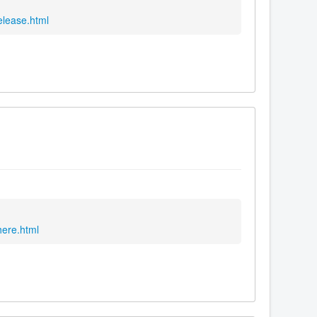
elease.html
here.html