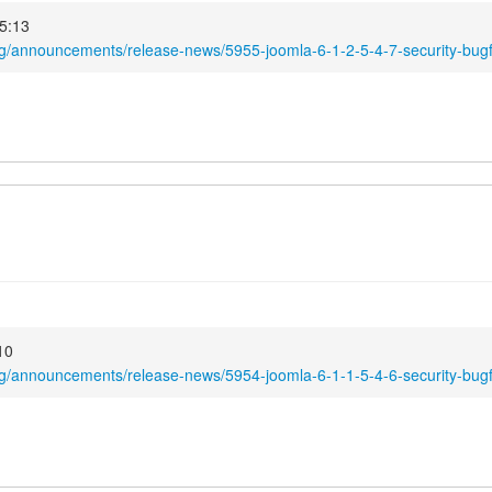
15:13
rg/announcements/release-news/5955-joomla-6-1-2-5-4-7-security-bugf
:10
rg/announcements/release-news/5954-joomla-6-1-1-5-4-6-security-bugf