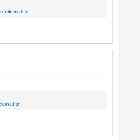
ix-release.html
elease.html