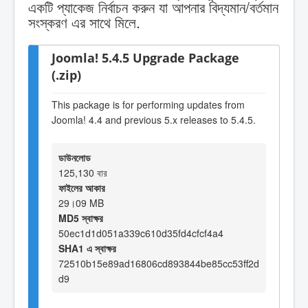
একটি প্যাকেজ নির্বাচন করুন যা আপনার বিদ্যমান/বর্তমান
সংস্করণ এর সাথে মিলে.
Joomla! 5.4.5 Upgrade Package
(.zip)
This package is for performing updates from
Joomla! 4.4 and previous 5.x releases to 5.4.5.
ডাউনলোড
125,130 বার
ফাইলের আকার
29।09 MB
MD5 স্বাক্ষর
50ec1d1d051a339c610d35fd4cfcf4a4
SHA1 এ স্বাক্ষর
72510b15e89ad16806cd893844be85cc53ff2d
d9