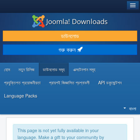
®
JOOMLA!
Joomla! Downloads
ডাউনলোড & প্রসারিত করুন
ডাউনলোড
আবিষ্কার & শিখুন
শুরু করুন
কমিউনিটি & সহায়তা
ডেভেলপার রিসোর্স
হোম
নতুন রিলিজ
ডাউনলোড সমূহ
এক্সটেনশান সমূহ
প্রযুক্তিগত প্রয়োজনীয়তা
প্রায়শই জিজ্ঞাসিত প্রশ্নাবলী
API ডকুমেন্টেশন
Language Packs
বাংলা
This page is not yet fully available in your
language. Make a gift to your community by