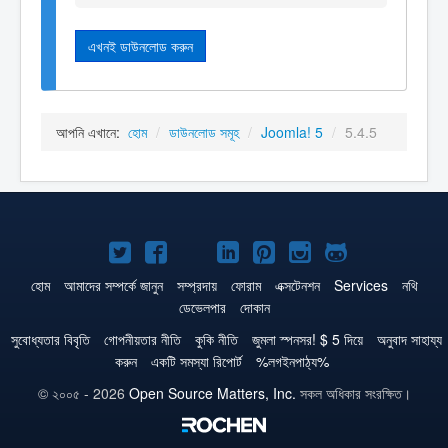
এখনই ডাউনলোড করুন
আপনি এখানে:
হোম
/
ডাউনলোড সমূহ
/
Joomla! 5
/
5.4.5
টুইটার
ফেসবুক
জুমলা
লিঙ্কড্‌ইনে
পিনটারেস্ট
ইন্সটাগ্রাম
গিটহাব
এ
এ
!
জুমলা!
এ
এ
এ
হোম
আমাদের সম্পর্কে জানুন
সম্প্রদায়
ফোরাম
এক্সটেনশন
Services
নথি
ডেভেলপার
দোকান
জুমলা!
জুমলা!
ইউটিউবে
জুমলা!
জুমলা!
জুমলা!
সুবোধ্যতার বিবৃতি
গোপনীয়তার নীতি
কুকি নীতি
জুমলা স্পনসর! $ 5 দিয়ে
অনুবাদ সাহায্য
করুন
একটি সমস্যা রিপোর্ট
%লগইনপাঠ্য%
© ২০০৫ - 2026
Open Source Matters, Inc.
সকল অধিকার সংরক্ষিত।