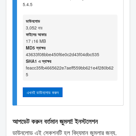
5.4.5
ডাউনলোড
3,052 বার
ফাইলের আকার
17।16 MB
MD5 স্বাক্ষর
43633f08bbe450f6e0c2d43f04dbc535
SHA1 এ স্বাক্ষর
feacc35fb4665622e7aeff559bb621e4f280b62
5
এখনই ডাউনলোড করুন
আপডেট করুন বর্তমান জুমলা! ইনস্টলেশন
ডাউনলোড এই সেকশনটি হল বিদ্যমান জুমলার জন্য.