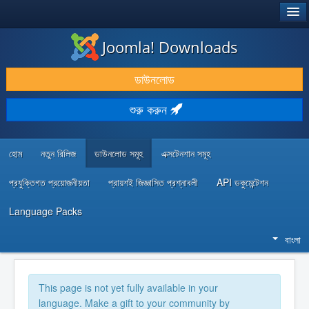
®
JOOMLA!
Joomla! Downloads
ডাউনলোড & প্রসারিত করুন
ডাউনলোড
আবিষ্কার & শিখুন
শুরু করুন
কমিউনিটি & সহায়তা
ডেভেলপার রিসোর্স
হোম
নতুন রিলিজ
ডাউনলোড সমূহ
এক্সটেনশান সমূহ
প্রযুক্তিগত প্রয়োজনীয়তা
প্রায়শই জিজ্ঞাসিত প্রশ্নাবলী
API ডকুমেন্টেশন
Language Packs
বাংলা
This page is not yet fully available in your
language. Make a gift to your community by