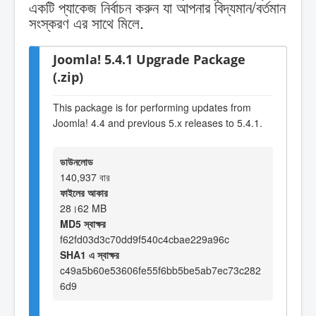
একটি প্যাকেজ নির্বাচন করুন যা আপনার বিদ্যমান/বর্তমান
সংস্করণ এর সাথে মিলে.
Joomla! 5.4.1 Upgrade Package
(.zip)
This package is for performing updates from
Joomla! 4.4 and previous 5.x releases to 5.4.1.
ডাউনলোড
140,937 বার
ফাইলের আকার
28।62 MB
MD5 স্বাক্ষর
f62fd03d3c70dd9f540c4cbae229a96c
SHA1 এ স্বাক্ষর
c49a5b60e53606fe55f6bb5be5ab7ec73c282
6d9