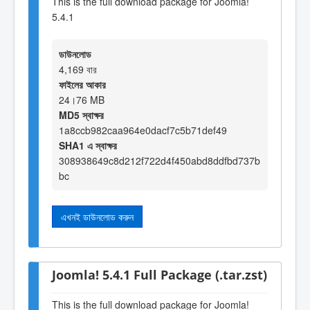
This is the full download package for Joomla!
5.4.1
ডাউনলোড
4,169 বার
ফাইলের আকার
24।76 MB
MD5 স্বাক্ষর
1a8ccb982caa964e0dacf7c5b71def49
SHA1 এ স্বাক্ষর
308938649c8d212f722d4f450abd8ddfbd737b
bc
এখনই ডাউনলোড করুন
Joomla! 5.4.1 Full Package (.tar.zst)
This is the full download package for Joomla!