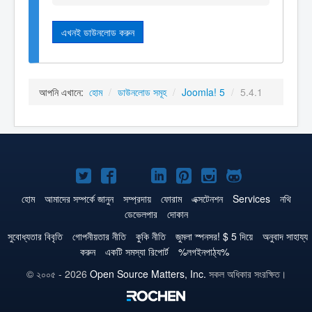
এখনই ডাউনলোড করুন
আপনি এখানে:
হোম
/
ডাউনলোড সমূহ
/
Joomla! 5
/
5.4.1
টুইটার
ফেসবুক
জুমলা
লিঙ্কড্‌ইনে
পিনটারেস্ট
ইন্সটাগ্রাম
গিটহাব
এ
এ
!
জুমলা!
এ
এ
এ
হোম
আমাদের সম্পর্কে জানুন
সম্প্রদায়
ফোরাম
এক্সটেনশন
Services
নথি
ডেভেলপার
দোকান
জুমলা!
জুমলা!
ইউটিউবে
জুমলা!
জুমলা!
জুমলা!
সুবোধ্যতার বিবৃতি
গোপনীয়তার নীতি
কুকি নীতি
জুমলা স্পনসর! $ 5 দিয়ে
অনুবাদ সাহায্য
করুন
একটি সমস্যা রিপোর্ট
%লগইনপাঠ্য%
© ২০০৫ - 2026
Open Source Matters, Inc.
সকল অধিকার সংরক্ষিত।