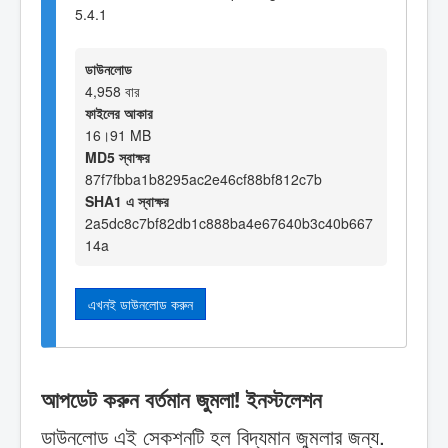
5.4.1
ডাউনলোড
4,958 বার
ফাইলের আকার
16।91 MB
MD5 স্বাক্ষর
87f7fbba1b8295ac2e46cf88bf812c7b
SHA1 এ স্বাক্ষর
2a5dc8c7bf82db1c888ba4e67640b3c40b667
14a
এখনই ডাউনলোড করুন
আপডেট করুন বর্তমান জুমলা! ইনস্টলেশন
ডাউনলোড এই সেকশনটি হল বিদ্যমান জুমলার জন্য.