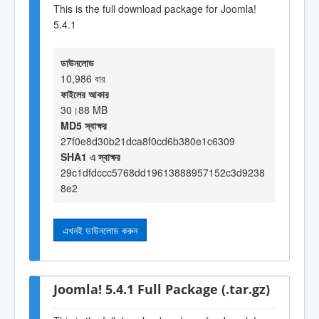
This is the full download package for Joomla!
5.4.1
ডাউনলোড
10,986 বার
ফাইলের আকার
30।88 MB
MD5 স্বাক্ষর
27f0e8d30b21dca8f0cd6b380e1c6309
SHA1 এ স্বাক্ষর
29c1dfdccc5768dd19613888957152c3d9238
8e2
এখনই ডাউনলোড করুন
Joomla! 5.4.1 Full Package (.tar.gz)