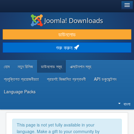
®
JOOMLA!
Joomla! Downloads
ডাউনলোড & প্রসারিত করুন
ডাউনলোড
আবিষ্কার & শিখুন
শুরু করুন
কমিউনিটি & সহায়তা
ডেভেলপার রিসোর্স
হোম
নতুন রিলিজ
ডাউনলোড সমূহ
এক্সটেনশান সমূহ
প্রযুক্তিগত প্রয়োজনীয়তা
প্রায়শই জিজ্ঞাসিত প্রশ্নাবলী
API ডকুমেন্টেশন
Language Packs
বাংলা
This page is not yet fully available in your
language. Make a gift to your community by