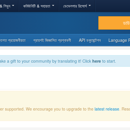
 & শিখুন
কমিউনিটি & সহায়তা
ডেভেলপার রিসোর্স
ডা
্তিগত প্রয়োজনীয়তা
প্রায়শই জিজ্ঞাসিত প্রশ্নাবলী
API ডকুমেন্টেশন
Language 
ake a gift to your community by translating it! Click
here
to start.
onger supported. We encourage you to upgrade to the
latest release
. Res