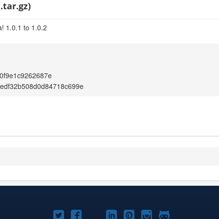
.tar.gz)
 1.0.1 to 1.0.2
0f9e1c9262687e
2edf32b508d0d84718c699e
টুইটার
ফেসবুক
জুমলা
লিঙ্কড্‌ইনে
পিনটারেস্ট
ইন্সটাগ্রাম
গিটহাব