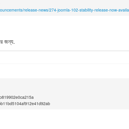
0
nouncements/release-news/274-joomla-102-stability-release-now-availa
র জন্য.
b819902e0ca215a
bb11bd5104af912e41d92ab