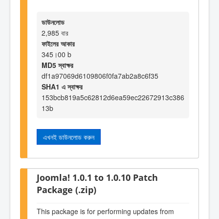
ডাউনলোড
2,985 বার
ফাইলের আকার
345।00 b
MD5 স্বাক্ষর
df1a97069d6109806f0fa7ab2a8c6f35
SHA1 এ স্বাক্ষর
153bcb819a5c62812d6ea59ec22672913c386
13b
এখনই ডাউনলোড করুন
Joomla! 1.0.1 to 1.0.10 Patch
Package (.zip)
This package is for performing updates from