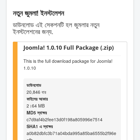
নতুন জুমলা! ইনস্টলেশন
ডাউনলোড এই সেকশনটি হল জুমলার নতুন
ইনস্টলেশনের জন্য.
Joomla! 1.0.10 Full Package (.zip)
This is the full download package for Joomla!
1.0.10
ডাউনলোড
20,846 বার
ফাইলের আকার
2।64 MB
MD5 স্বাক্ষর
c7d9af4b2fee13d0f198a805996e7514
SHA1 এ স্বাক্ষর
a0b82dbfc3b71a04bda995a85ba6555b2f96e
efb