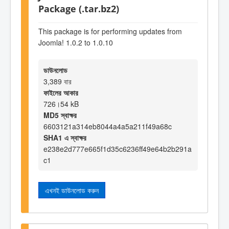
Package (.tar.bz2)
This package is for performing updates from
Joomla! 1.0.2 to 1.0.10
ডাউনলোড
3,389 বার
ফাইলের আকার
726।54 kB
MD5 স্বাক্ষর
6603121a314eb8044a4a5a211f49a68c
SHA1 এ স্বাক্ষর
e238e2d777e665f1d35c6236ff49e64b2b291a
c1
এখনই ডাউনলোড করুন