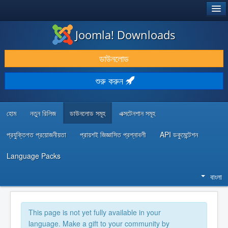
®
JOOMLA!
Joomla! Downloads
ডাউনলোড & প্রসারিত করুন
ডাউনলোড
আবিষ্কার & শিখুন
শুরু করুন
কমিউনিটি & সহায়তা
ডেভেলপার রিসোর্স
হোম
নতুন রিলিজ
ডাউনলোড সমূহ
এক্সটেনশান সমূহ
প্রযুক্তিগত প্রয়োজনীয়তা
প্রায়শই জিজ্ঞাসিত প্রশ্নাবলী
API ডকুমেন্টেশন
Language Packs
বাংলা
This page is not yet fully available in your
language. Make a gift to your community by