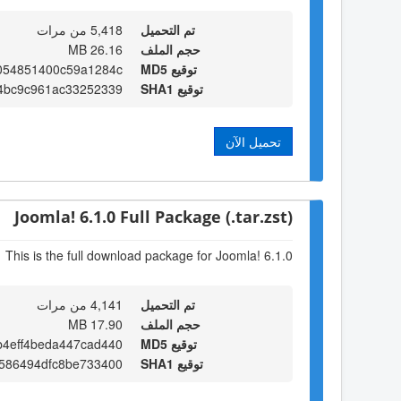
تم التحميل
5,418 من مرات
حجم الملف
26.16 MB
توقيع MD5
054851400c59a1284c
توقيع SHA1
94bc9c961ac33252339
تحميل الآن
Joomla! 6.1.0 Full Package (.tar.zst)
This is the full download package for Joomla! 6.1.0
تم التحميل
4,141 من مرات
حجم الملف
17.90 MB
توقيع MD5
b4eff4beda447cad440
توقيع SHA1
f586494dfc8be733400