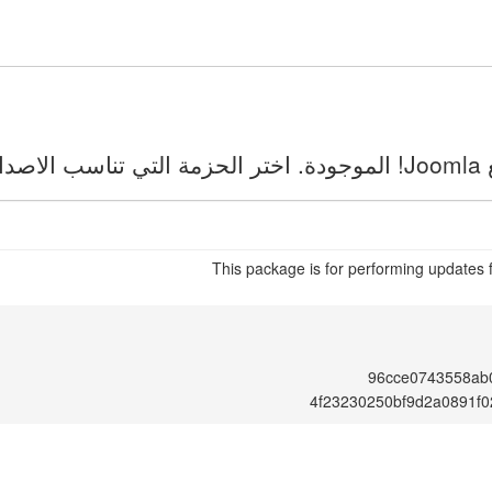
ك.
This package is for performing updates 
96cce0743558ab
4f23230250bf9d2a0891f