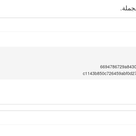
جملة.
6694786729a843
c1143b850c726459abf0d2