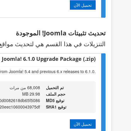
تحميل الآن
تحديث تثبيتات Joomla! الموجودة
التنزيلات في هذا القسم هي لتحديث مواقع Joomla! الموجودة. اختر الحزمة التي تناسب الاصدار الموجود لدي
Joomla! 6.1.0 Upgrade Package (.zip)
from Joomla! 5.4 and previous 6.x releases to 6.1.0.
تم التحميل
68,008 من مرات
حجم الملف
29.98 MB
توقيع MD5
0d0082618db65f5086
توقيع SHA1
020eec10600043975df
تحميل الآن