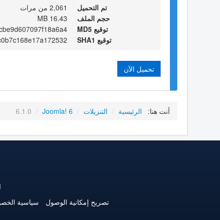
تم التحميل
2,061 من مرات
حجم الملف
16.43 MB
توقيع MD5
cbe9d607097f18a6a4
توقيع SHA1
c0b7c168e17a172532
تحميل الآن
أنت هنا:
الرئيسية
/
التنزيلات
/
Joomla! 6
/
6.1.0
ا
تصريح إمكانية الوصول
سياسية الخص