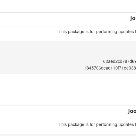
Jo
This package is for performing updates 
62aed2cd787d69
f845706dcae110f71ee03
Jo
This package is for performing updates 