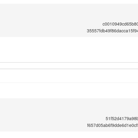
c0010949cd65b8
35557fdb49f86dacca15f
51f52d4179a98
f657d05ab6f9dde6d1e0c