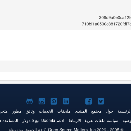
306d9a0e0ca12f
710bf1a0506c881720fdf7
Joomla!
Joomla!
Joomla!
Joomla!
Joomla!
Joomla!
Joomla!
على
على
على
على
على
على
علىGitHub
لرئيسية
حول
مجتمع
المنتدى
ملحقات
الخدمات
وثائق
مطور
متجر
Twitter
فيس
يوتيوب
LinkedIn
Pinterest
Instagram
وصية
سياسة ملفات تعريف الارتباط
ادعم Joomla! مع 5 دولار
المساعدة ف
بوك
© 2005 - 2026
Open Source Matters, Inc.
كافة الحقوق محفوظة.