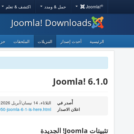
®
Joomla!
حمل & ومدد
اكتشف & تعلم
Joomla! Downloads
الرئيسية
أحدث إصدار
التنزيلات
الملحقات
حزم
Joomla! 6.1.0
أٌصدر في
الثلاثاء، 14 نيسان/أبريل 2026 15:20
اعلان الاصدار
50-joomla-6-1-is-here.html
تثبيتات Joomla! الجديدة