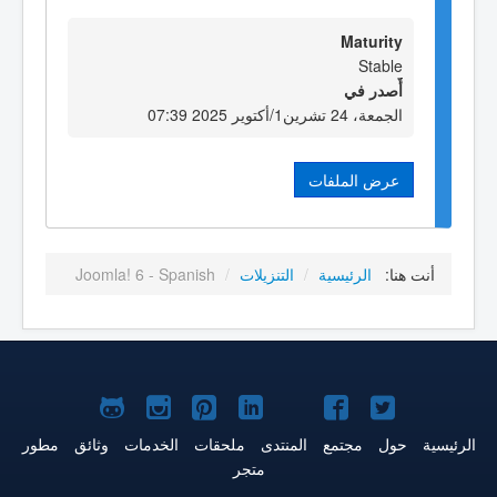
Maturity
Stable
أٌصدر في
الجمعة، 24 تشرين1/أكتوير 2025 07:39
عرض الملفات
أنت هنا:
الرئيسية
/
التنزيلات
/
Joomla! 6 - Spanish
Joomla!
Joomla!
Joomla!
Joomla!
Joomla!
Joomla!
Joomla!
على
على
على
على
على
على
علىGitHub
الرئيسية
حول
مجتمع
المنتدى
ملحقات
الخدمات
وثائق
مطور
متجر
Twitter
فيس
يوتيوب
LinkedIn
Pinterest
Instagram