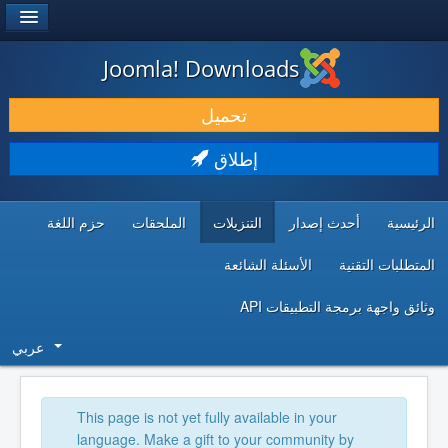
®
JOOMLA!
Joomla! Downloads
حمل & ومدد
تحميل
اكتشف & تعلم
إطلاق
المجتمع & والدعم الفني
الرئيسية
أحدث إصدار
التنزيلات
الملحقات
حزم اللغة
موارد المطورين
المتطلبات التقنية
الأسئلة الشائعة
وثائق واجهة برمجة التطبيقات API
عربي
This page is not yet fully available in your
language. Make a gift to your community by