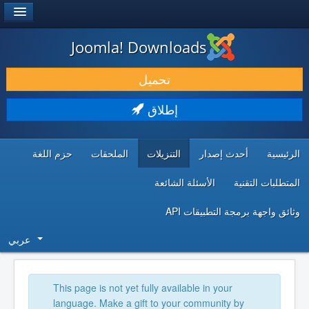
®
JOOMLA!
Joomla! Downloads
حمل & ومدد
تحميل
اكتشف & تعلم
إطلاق
المجتمع & والدعم الفني
الرئيسية
أحدث إصدار
التنزيلات
الملحقات
حزم اللغة
موارد المطورين
المتطلبات التقنية
الأسئلة الشائعة
وثائق واجهة برمجة التطبيقات API
عربي
This page is not yet fully available in your
language. Make a gift to your community by