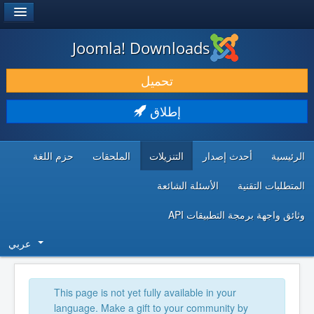
®
JOOMLA!
Joomla! Downloads
حمل & ومدد
تحميل
اكتشف & تعلم
إطلاق
المجتمع & والدعم الفني
الرئيسية
أحدث إصدار
التنزيلات
الملحقات
حزم اللغة
موارد المطورين
المتطلبات التقنية
الأسئلة الشائعة
وثائق واجهة برمجة التطبيقات API
عربي
This page is not yet fully available in your
language. Make a gift to your community by