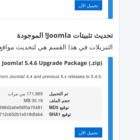
تحميل الآن
تحديث تثبيتات Joomla! الموجودة
التنزيلات في هذا القسم هي لتحديث مواقع Joomla! الموجودة. اختر الحزمة التي تناسب الاصدار الموجود لدي
Joomla! 5.4.6 Upgrade Package (.zip)
from Joomla! 4.4 and previous 5.x releases to 5.4.6.
تم التحميل
171,965 من مرات
حجم الملف
30.19 MB
توقيع MD5
39842a0e56f0a70481
توقيع SHA1
712c652b1e518dfab4
تحميل الآن