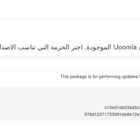
ك.
This package is for performing updates 
c15ed1de534a5c
976d12371753991de8e12e