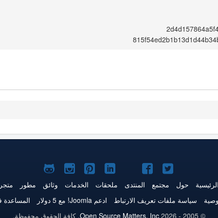
2d4d157864a5f
815f54ed2b1b13d1d44b34
Joomla!
Joomla!
Joomla!
Joomla!
Joomla!
Joomla!
Joomla!
على
على
على
على
على
على
علىGitHub
لرئيسية
حول
مجتمع
المنتدى
ملحقات
الخدمات
وثائق
مطور
متجر
Twitter
فيس
يوتيوب
LinkedIn
Pinterest
Instagram
وصية
سياسة ملفات تعريف الارتباط
ادعم Joomla! مع 5 دولار
المساعدة ف
بوك
© 2005 - 2026
Open Source Matters, Inc.
كافة الحقوق محفوظة.