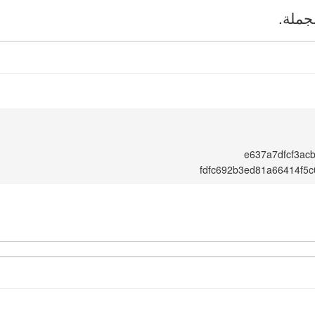
جملة.
e637a7dfcf3ac
fdfc692b3ed81a66414f5