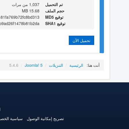
تم التحميل
1,037 من مرات
حجم الملف
15.68 MB
توقيع MD5
481fa769b72fc8bd313
توقيع SHA1
b9ad26f1478b81b2da
تحميل الآن
أنت هنا:
الرئيسية
/
التنزيلات
/
Joomla! 5
/
5.4.6
ا
تصريح إمكانية الوصول
سياسية الخص