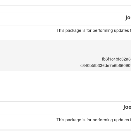
Jo
This package is for performing updates 
fb6f1c4bfc32a
c340b5fb336de7e6b66090
Jo
This package is for performing updates 