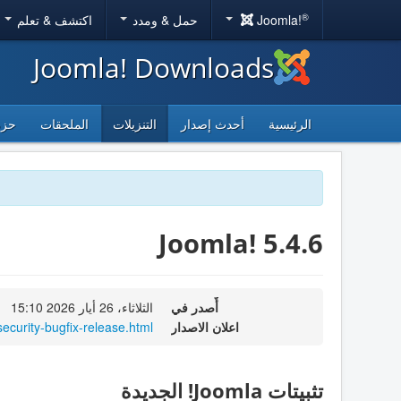
®
Joomla!
حمل & ومدد
اكتشف & تعلم
Joomla! Downloads
الرئيسية
أحدث إصدار
التنزيلات
الملحقات
حزم
Joomla! 5.4.6
أٌصدر في
الثلاثاء، 26 أيار 2026 15:10
اعلان الاصدار
curity-bugfix-release.html
تثبيتات Joomla! الجديدة