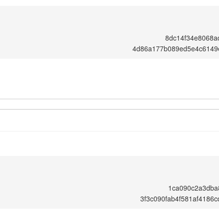
8dc14f34e8068a
4d86a177b089ed5e4c6149
1ca090c2a3dba
3f3c090fab4f581af4186