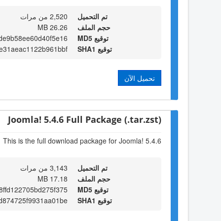
تم التحميل
2,520 من مرات
حجم الملف
26.26 MB
توقيع MD5
de9b58ee60d40f5e16
توقيع SHA1
e31aeac1122b961bbf
تحميل الآن
Joomla! 5.4.6 Full Package (.tar.zst)
This is the full download package for Joomla! 5.4.6
تم التحميل
3,143 من مرات
حجم الملف
17.18 MB
توقيع MD5
8ffd122705bd275f375
توقيع SHA1
cd874725f9931aa01be