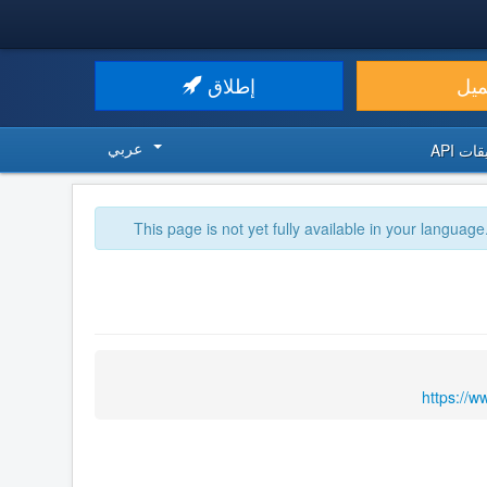
ميل
إطلاق
عربي
ت API
This page is not yet fully available in your language
https://w