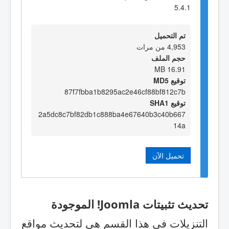
5.4.1
تم التحميل
4,953 من مرات
حجم الملف
16.91 MB
توقيع MD5
87f7fbba1b8295ac2e46cf88bf812c7b
توقيع SHA1
2a5dc8c7bf82db1c888ba4e67640b3c40b667
14a
تحميل الآن
تحديث تثبيتات Joomla! الموجودة
التنزيلات في هذا القسم هي لتحديث مواقع