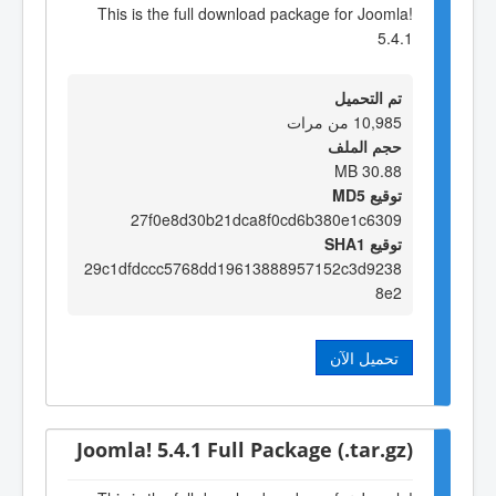
This is the full download package for Joomla!
5.4.1
تم التحميل
10,985 من مرات
حجم الملف
30.88 MB
توقيع MD5
27f0e8d30b21dca8f0cd6b380e1c6309
توقيع SHA1
29c1dfdccc5768dd19613888957152c3d9238
8e2
تحميل الآن
Joomla! 5.4.1 Full Package (.tar.gz)