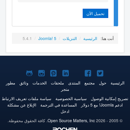
تحميل الآن
أنت هنا:
الرئيسية
/
التنزيلات
/
Joomla! 5
/
5.4.1
Joomla!
Joomla!
Joomla!
Joomla!
Joomla!
Joomla!
Joomla!
على
على
على
على
على
على
علىGitHub
الرئيسية
حول
مجتمع
المنتدى
ملحقات
الخدمات
وثائق
مطور
متجر
Twitter
فيس
يوتيوب
LinkedIn
Pinterest
Instagram
تصريح إمكانية الوصول
سياسية الخصوصية
سياسة ملفات تعريف الارتباط
بوك
ادعم Joomla! مع 5 دولار
المساعدة في الترجمة
الإبلاغ عن مشكلة
ادخل
© 2005 - 2026
Open Source Matters, Inc.
كافة الحقوق محفوظة.