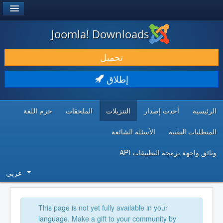
®
JOOMLA!
Joomla! Downloads
حمل & ومدد
تحميل
اكتشف & تعلم
إطلاق
المجتمع & والدعم الفني
الرئيسية
أحدث إصدار
التنزيلات
الملحقات
حزم اللغة
موارد المطورين
المتطلبات التقنية
الأسئلة الشائعة
وثائق واجهة برمجة التطبيقات API
عربي
This page is not yet fully available in your
language. Make a gift to your community by