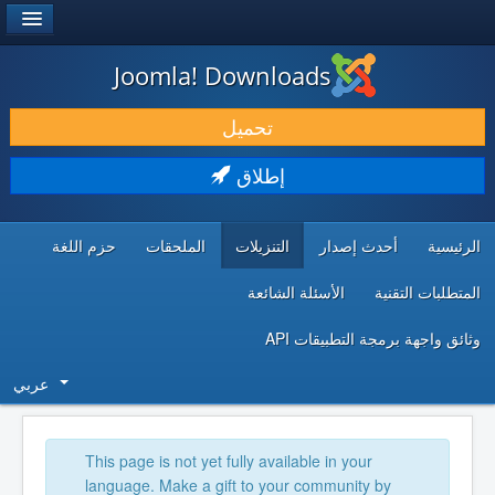
®
JOOMLA!
Joomla! Downloads
حمل & ومدد
تحميل
اكتشف & تعلم
إطلاق
المجتمع & والدعم الفني
الرئيسية
أحدث إصدار
التنزيلات
الملحقات
حزم اللغة
موارد المطورين
المتطلبات التقنية
الأسئلة الشائعة
وثائق واجهة برمجة التطبيقات API
عربي
This page is not yet fully available in your
language. Make a gift to your community by