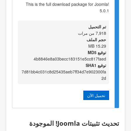
This is the full download package for Joomla!
5.0.1
تم التحميل
7,918 من مرات
حجم الملف
15.29 MB
توقيع MD5
4b8846e8a03becc183151e5cc817faed
توقيع SHA1
7d81bb4c031c8d25435aeb7ff34d7e902300fa
2d
تحميل الآن
تحديث تثبيتات Joomla! الموجودة