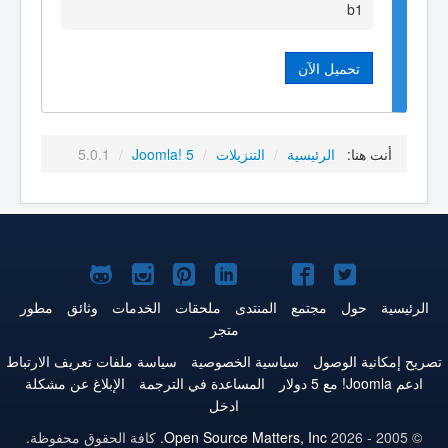
b1
تحميل الآن
أنت هنا:
الرئيسية
/
التنزيلات
/
Joomla! 5
/
5.0.1
Joomla!
Joomla!
Joomla!
Joomla!
Joomla!
Joomla!
Joomla!
على
على
على
على
على
على
علىGitHub
الرئيسية
حول
مجتمع
المنتدى
ملحقات
الخدمات
وثائق
مطور
متجر
Twitter
فيس
يوتيوب
LinkedIn
Pinterest
Instagram
تصريح إمكانية الوصول
سياسية الخصوصية
سياسة ملفات تعريف الارتباط
بوك
ادعم Joomla! مع 5 دولار
المساعدة في الترجمة
الإبلاغ عن مشكلة
ادخل
© 2005 - 2026
Open Source Matters, Inc.
كافة الحقوق محفوظة.