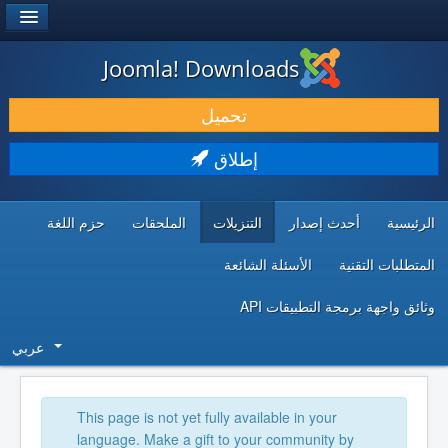
®
JOOMLA!
Joomla! Downloads
حمل & ومدد
تحميل
اكتشف & تعلم
إطلاق
المجتمع & والدعم الفني
الرئيسية
أحدث إصدار
التنزيلات
الملحقات
حزم اللغة
موارد المطورين
المتطلبات التقنية
الأسئلة الشائعة
وثائق واجهة برمجة التطبيقات API
عربي
This page is not yet fully available in your
language. Make a gift to your community by