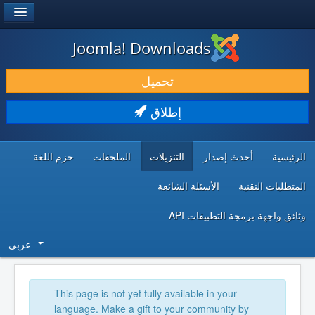
®
JOOMLA!
Joomla! Downloads
حمل & ومدد
تحميل
اكتشف & تعلم
إطلاق
المجتمع & والدعم الفني
الرئيسية
أحدث إصدار
التنزيلات
الملحقات
حزم اللغة
موارد المطورين
المتطلبات التقنية
الأسئلة الشائعة
وثائق واجهة برمجة التطبيقات API
عربي
This page is not yet fully available in your
language. Make a gift to your community by