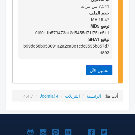
7,541 من مرات
حجم الملف
19.47 MB
توقيع MD5
0f6011b573473c12d5455d71f751c511
توقيع SHA1
b99dd58b053691a2a2ca3e1cdc3535b657d7
d893
تحميل الآن
أنت هنا:
الرئيسية
/
التنزيلات
/
Joomla! 4
/
4.4.7
Joomla!
Joomla!
Joomla!
Joomla!
Joomla!
Joomla!
Joomla!