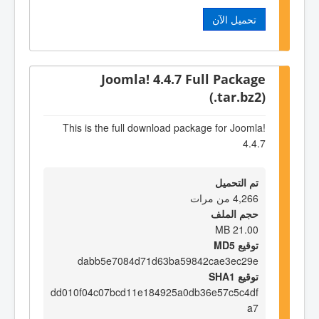
تحميل الآن
Joomla! 4.4.7 Full Package
(.tar.bz2)
This is the full download package for Joomla!
4.4.7
تم التحميل
4,266 من مرات
حجم الملف
21.00 MB
توقيع MD5
dabb5e7084d71d63ba59842cae3ec29e
توقيع SHA1
dd010f04c07bcd11e184925a0db36e57c5c4df
a7