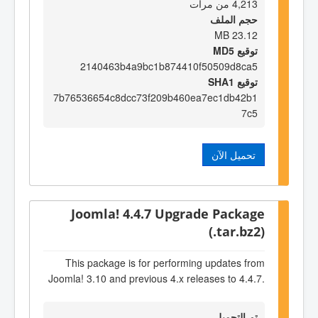
4,213 من مرات
حجم الملف
23.12 MB
توقيع MD5
2140463b4a9bc1b874410f50509d8ca5
توقيع SHA1
7b76536654c8dcc73f209b460ea7ec1db42b1
7c5
تحميل الآن
Joomla! 4.4.7 Upgrade Package
(.tar.bz2)
This package is for performing updates from
Joomla! 3.10 and previous 4.x releases to 4.4.7.
تم التحميل