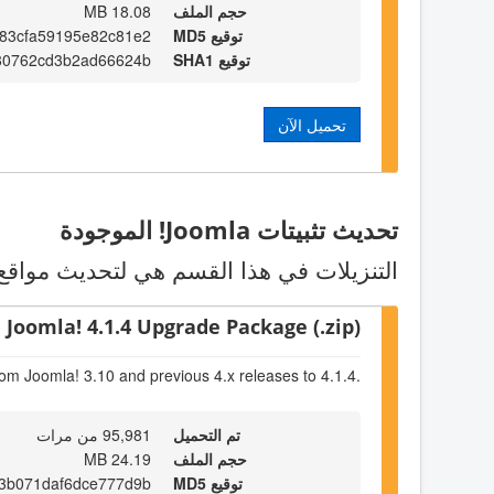
حجم الملف
18.08 MB
توقيع MD5
83cfa59195e82c81e2
توقيع SHA1
80762cd3b2ad66624b
تحميل الآن
تحديث تثبيتات Joomla! الموجودة
التنزيلات في هذا القسم هي لتحديث مواقع Joomla! الموجودة. اختر الحزمة التي تناسب الاصدار الموجود لدي
Joomla! 4.1.4 Upgrade Package (.zip)
om Joomla! 3.10 and previous 4.x releases to 4.1.4.
تم التحميل
95,981 من مرات
حجم الملف
24.19 MB
توقيع MD5
3b071daf6dce777d9b