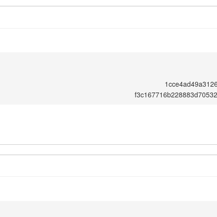
1cce4ad49a3126
f3c167716b228883d70532