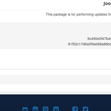
Joo
This package is for performing updates fr
9c490e0f47b4c
81f52c17d6a0f9a068a86b
Joomla!
Joomla!
Joomla!
Joomla!
Joomla!
Joomla!
Joomla!