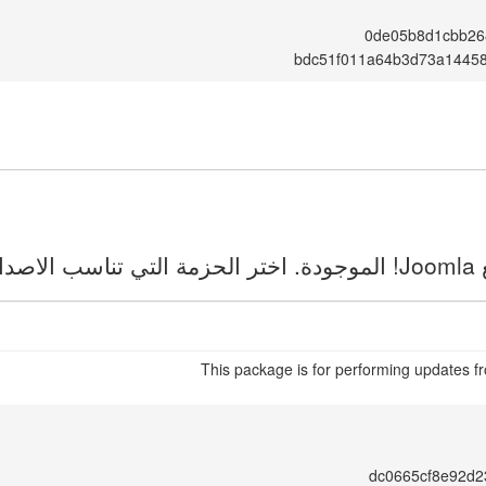
0de05b8d1cbb26
bdc51f011a64b3d73a1445
ك.
This package is for performing updates fr
dc0665cf8e92d2