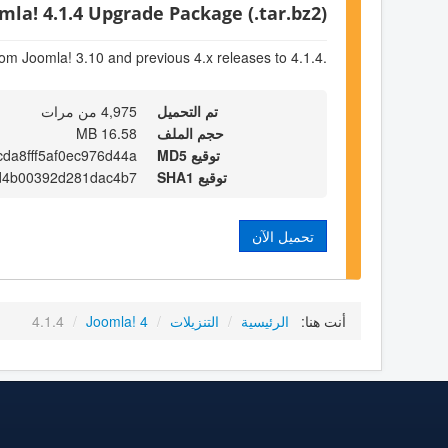
mla! 4.1.4 Upgrade Package (.tar.bz2)
om Joomla! 3.10 and previous 4.x releases to 4.1.4.
تم التحميل
4,975 من مرات
حجم الملف
16.58 MB
توقيع MD5
da8fff5af0ec976d44a
توقيع SHA1
d4b00392d281dac4b7
تحميل الآن
أنت هنا:
الرئيسية
/
التنزيلات
/
Joomla! 4
/
4.1.4