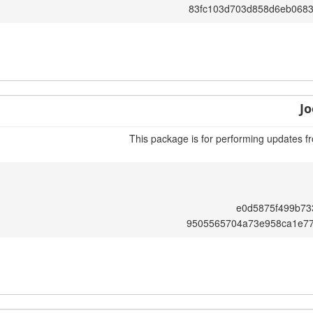
83fc103d703d858d6eb068
Jo
This package is for performing updates fr
e0d5875f499b73
9505565704a73e958ca1e7