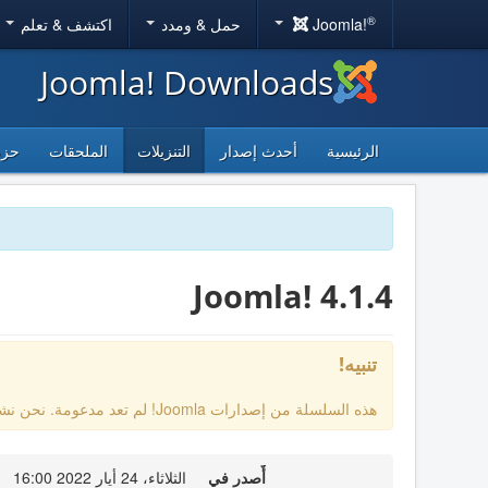
®
Joomla!
حمل & ومدد
اكتشف & تعلم
Joomla! Downloads
الرئيسية
أحدث إصدار
التنزيلات
الملحقات
حزم
Joomla! 4.1.4
تنبيه!
هذه السلسلة من إصدارات Joomla! لم تعد مدعومة. نحن نشجعك على الترقية إلى
أٌصدر في
الثلاثاء، 24 أيار 2022 16:00