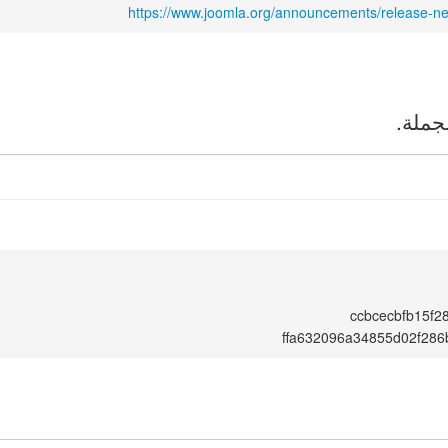
https://www.joomla.org/announcements/release-n
جملة.
ccbcecbfb15f2
ffa632096a34855d02f28