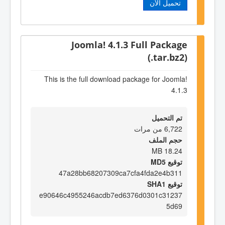
تحميل الآن
Joomla! 4.1.3 Full Package
(.tar.bz2)
This is the full download package for Joomla!
4.1.3
تم التحميل
6,722 من مرات
حجم الملف
18.24 MB
توقيع MD5
47a28bb68207309ca7cfa4fda2e4b311
توقيع SHA1
e90646c4955246acdb7ed6376d0301c31237
5d69