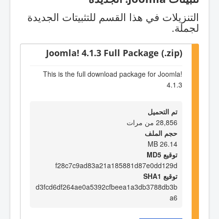
التنزيلات في هذا القسم للتثبيتات الجديدة
لجملة.
Joomla! 4.1.3 Full Package (.zip)
This is the full download package for Joomla!
4.1.3
تم التحميل
28,856 من مرات
حجم الملف
26.14 MB
توقيع MD5
f28c7c9ad83a21a185881d87e0dd129d
توقيع SHA1
d3fcd6df264ae0a5392cfbeea1a3db3788db3b
a6