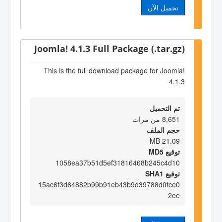
تحميل الآن
Joomla! 4.1.3 Full Package (.tar.gz)
This is the full download package for Joomla!
4.1.3
تم التحميل
8,651 من مرات
حجم الملف
21.09 MB
توقيع MD5
1058ea37b51d5ef31816468b245c4d10
توقيع SHA1
15ac6f3d64882b99b91eb43b9d39788d0fce0
2ee