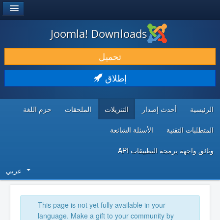
®
JOOMLA!
Joomla! Downloads
حمل & ومدد
تحميل
اكتشف & تعلم
إطلاق
المجتمع & والدعم الفني
الرئيسية
أحدث إصدار
التنزيلات
الملحقات
حزم اللغة
موارد المطورين
المتطلبات التقنية
الأسئلة الشائعة
وثائق واجهة برمجة التطبيقات API
عربي
This page is not yet fully available in your
language. Make a gift to your community by