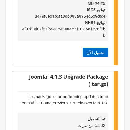
24.25 MB
توقيع MD5
3479f0ed1b5fa3db083a8954d5d9dfc4
توقيع SHA1
4f99f9af6af27f52c6e43aa4e7101e581e7ef7b
b
تحميل الآن
Joomla! 4.1.3 Upgrade Package
(.tar.gz)
This package is for performing updates from
Joomla! 3.10 and previous 4.x releases to 4.1.3.
تم التحميل
5,532 من مرات