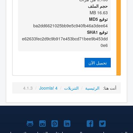
حجم الملف
16.63 MB
توقيع MD5
ba2dd6621025bb9e5c940fb46a3dee64
توقيع SHA1
e62633fec2d9c9b917e453bcd71bee9b453dd
0e6
تحميل الآن
أنت هنا:
الرئيسية
/
التنزيلات
/
Joomla! 4
/
4.1.3
Joomla!
Joomla!
Joomla!
Joomla!
Joomla!
Joomla!
Joomla!