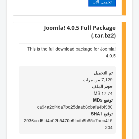
تحميل الآن
Joomla! 4.0.5 Full Package
(.tar.bz2)
This is the full download package for Joomla!
4.0.5
تم التحميل
7,129 من مرات
حجم الملف
17.74 MB
توقيع MD5
ca94a2ef4da7be25daab6ebafa4bf980
توقيع SHA1
2936ecd5fd4b02b5470e9fcdb8b65e7aeb415
204