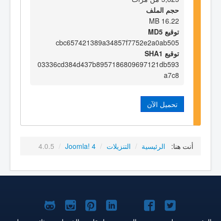
حجم الملف
16.22 MB
توقيع MD5
cbc657421389a34857f7752e2a0ab505
توقيع SHA1
03336cd384d437b8957186809697121db593
a7c8
تحميل الآن
أنت هنا:
الرئيسية
/
التنزيلات
/
Joomla! 4
/
4.0.5
Joomla!
Joomla!
Joomla!
Joomla!
Joomla!
Joomla!
Joomla!