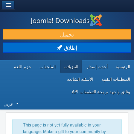
®
JOOMLA!
Joomla! Downloads
حمل & ومدد
تحميل
اكتشف & تعلم
إطلاق
المجتمع & والدعم الفني
الرئيسية
أحدث إصدار
التنزيلات
الملحقات
حزم اللغة
موارد المطورين
المتطلبات التقنية
الأسئلة الشائعة
وثائق واجهة برمجة التطبيقات API
عربي
This page is not yet fully available in your
language. Make a gift to your community by