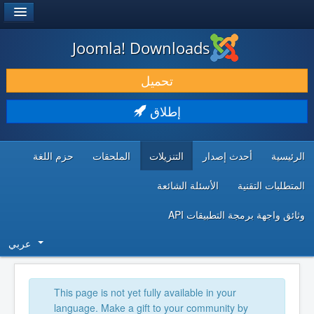
®
JOOMLA!
Joomla! Downloads
حمل & ومدد
تحميل
اكتشف & تعلم
إطلاق
المجتمع & والدعم الفني
الرئيسية
أحدث إصدار
التنزيلات
الملحقات
حزم اللغة
موارد المطورين
المتطلبات التقنية
الأسئلة الشائعة
وثائق واجهة برمجة التطبيقات API
عربي
This page is not yet fully available in your
language. Make a gift to your community by