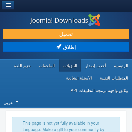
®
JOOMLA!
Joomla! Downloads
حمل & ومدد
تحميل
اكتشف & تعلم
إطلاق
المجتمع & والدعم الفني
الرئيسية
أحدث إصدار
التنزيلات
الملحقات
حزم اللغة
موارد المطورين
المتطلبات التقنية
الأسئلة الشائعة
وثائق واجهة برمجة التطبيقات API
عربي
This page is not yet fully available in your
language. Make a gift to your community by