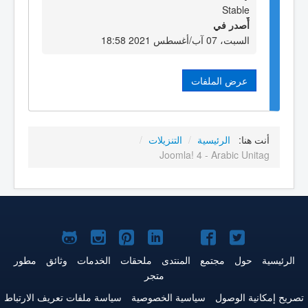
Stable
أٌصدر في
السبت، 07 آب/أغسطس 2021 18:58
عرض الملفات
أنت هنا:
الرئيسية
/
التنزيلات
/
Joomla! 4 - Arabic Unitag
Joomla!
Joomla!
Joomla!
Joomla!
Joomla!
Joomla!
Joomla!
على
على
على
على
على
على
علىGitHub
الرئيسية
حول
مجتمع
المنتدى
ملحقات
الخدمات
وثائق
مطور
متجر
Twitter
فيس
يوتيوب
LinkedIn
Pinterest
Instagram
تصريح إمكانية الوصول
سياسية الخصوصية
سياسة ملفات تعريف الارتباط
بوك