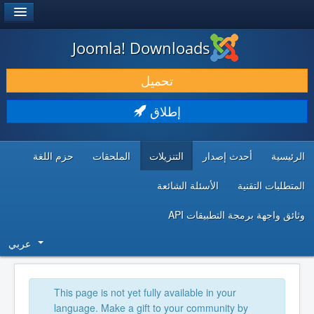
®
JOOMLA!
Joomla! Downloads
حمل & ومدد
تحميل
اكتشف & تعلم
إطلاق
المجتمع & والدعم الفني
الرئيسية
أحدث إصدار
التنزيلات
الملحقات
حزم اللغة
موارد المطورين
المتطلبات التقنية
الأسئلة الشائعة
وثائق واجهة برمجة التطبيقات API
عربي
This page is not yet fully available in your
language. Make a gift to your community by