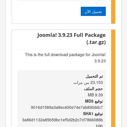
تحميل الآن
Joomla! 3.9.23 Full Package
(.tar.gz)
This is the full download package for Joomla!
3.9.23
تم التحميل
23,153 من مرات
حجم الملف
9.39 MB
توقيع MD5
9016d1589a3a8ec400e74e7ab890ddc7
توقيع SHA1
3a86d1132a85b59bc1ef5d2b2c7cf7866088b
b9b