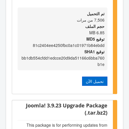
تم التحميل
7,506 من مرات
حجم الملف
6.85 MB
توقيع MD5
81c2404ee4250fbc0a1c01971b84ebdd
توقيع SHA1
bb1db554cfdd1edcce20d9da51166c6bba760
b1e
تحميل الآن
Joomla! 3.9.23 Upgrade Package
(.tar.bz2)
This package is for performing updates from