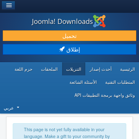
®
JOOMLA!
Joomla! Downloads
حمل & ومدد
تحميل
اكتشف & تعلم
إطلاق
المجتمع & والدعم الفني
الرئيسية
أحدث إصدار
التنزيلات
الملحقات
حزم اللغة
موارد المطورين
المتطلبات التقنية
الأسئلة الشائعة
وثائق واجهة برمجة التطبيقات API
عربي
This page is not yet fully available in your
language. Make a gift to your community by