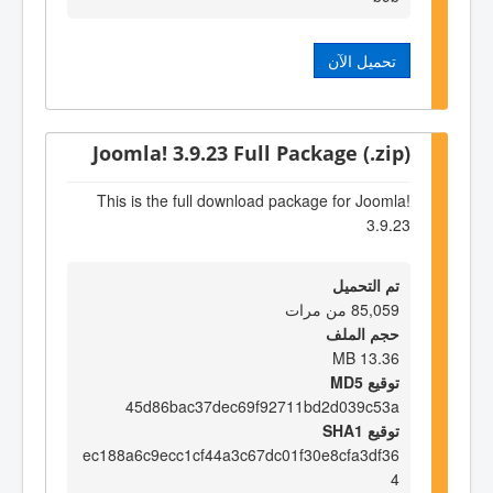
تحميل الآن
Joomla! 3.9.23 Full Package (.zip)
This is the full download package for Joomla!
3.9.23
تم التحميل
85,059 من مرات
حجم الملف
13.36 MB
توقيع MD5
45d86bac37dec69f92711bd2d039c53a
توقيع SHA1
ec188a6c9ecc1cf44a3c67dc01f30e8cfa3df36
4