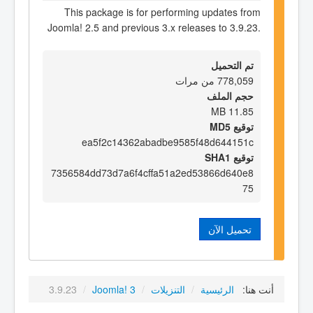
This package is for performing updates from
Joomla! 2.5 and previous 3.x releases to 3.9.23.
تم التحميل
778,059 من مرات
حجم الملف
11.85 MB
توقيع MD5
ea5f2c14362abadbe9585f48d644151c
توقيع SHA1
7356584dd73d7a6f4cffa51a2ed53866d640e8
75
تحميل الآن
أنت هنا:
الرئيسية
/
التنزيلات
/
Joomla! 3
/
3.9.23