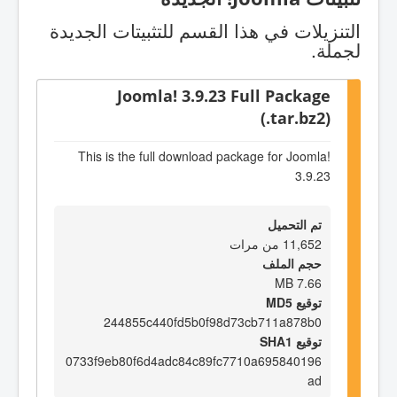
التنزيلات في هذا القسم للتثبيتات الجديدة
لجملة.
Joomla! 3.9.23 Full Package
(.tar.bz2)
This is the full download package for Joomla!
3.9.23
تم التحميل
11,652 من مرات
حجم الملف
7.66 MB
توقيع MD5
244855c440fd5b0f98d73cb711a878b0
توقيع SHA1
0733f9eb80f6d4adc84c89fc7710a695840196
ad