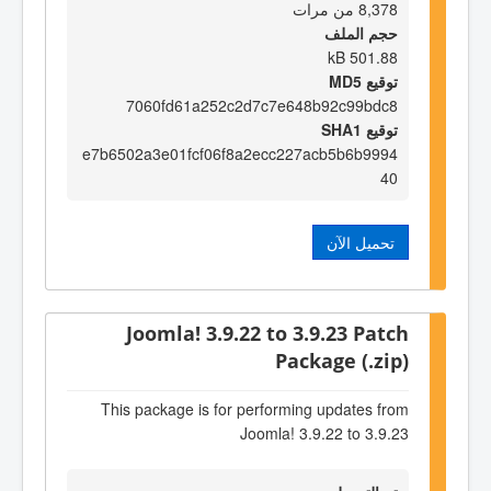
8,378 من مرات
حجم الملف
501.88 kB
توقيع MD5
7060fd61a252c2d7c7e648b92c99bdc8
توقيع SHA1
e7b6502a3e01fcf06f8a2ecc227acb5b6b9994
40
تحميل الآن
Joomla! 3.9.22 to 3.9.23 Patch
Package (.zip)
This package is for performing updates from
Joomla! 3.9.22 to 3.9.23