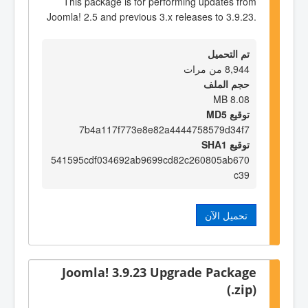
This package is for performing updates from
Joomla! 2.5 and previous 3.x releases to 3.9.23.
تم التحميل
8,944 من مرات
حجم الملف
8.08 MB
توقيع MD5
7b4a117f773e8e82a4444758579d34f7
توقيع SHA1
541595cdf034692ab9699cd82c260805ab670
c39
تحميل الآن
Joomla! 3.9.23 Upgrade Package
(.zip)