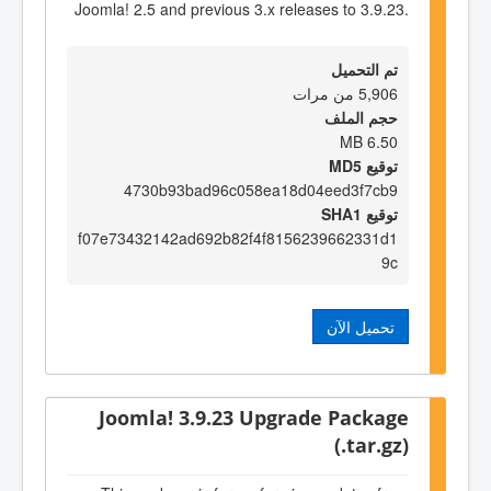
Joomla! 2.5 and previous 3.x releases to 3.9.23.
تم التحميل
5,906 من مرات
حجم الملف
6.50 MB
توقيع MD5
4730b93bad96c058ea18d04eed3f7cb9
توقيع SHA1
f07e73432142ad692b82f4f8156239662331d1
9c
تحميل الآن
Joomla! 3.9.23 Upgrade Package
(.tar.gz)