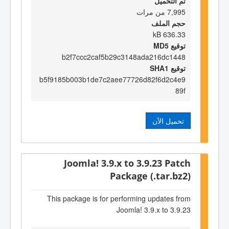
تم التحميل
7,995 من مرات
حجم الملف
636.33 kB
توقيع MD5
b2f7ccc2caf5b29c3148ada216dc1448
توقيع SHA1
b5f9185b003b1de7c2aee77726d82f6d2c4e9
89f
تحميل الآن
Joomla! 3.9.x to 3.9.23 Patch
Package (.tar.bz2)
This package is for performing updates from
Joomla! 3.9.x to 3.9.23