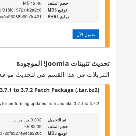
حجم الملف
12.40 MB
توقيع MD5
f315f0197214f2a2e8
توقيع SHA1
aa5a96288b69c3c421
تحميل الآن
تحديث تثبيتات Joomla! الموجودة
التنزيلات في هذا القسم هي لتحديث مواقع Joomla! الموجودة. اختر الحزمة التي تناسب الاصدار الموجود لدي
3.7.1 to 3.7.2 Patch Package (.tar.bz2)
s for performing updates from Joomla! 3.7.1 to 3.7.2
تم التحميل
9,002 من مرات
حجم الملف
82.39 kB
توقيع MD5
b72dfe327e9ece220c