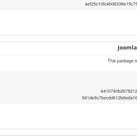
aef25c10fc4b06338e15c7
Joomla!
This package i
6410740b267821
561de9c7becdd612b6eda1