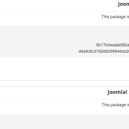
Joom
This package i
5b77b3eada0f82
d4a9c6c3762d62998464c2
Joomla! 
This package i