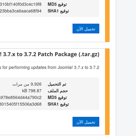
توقيع MD5
310bf140f0d3c4c19f8
توقيع SHA1
23bba3ca6aaca68f94
تحميل الآن
 3.7.x to 3.7.2 Patch Package (.tar.gz)
s for performing updates from Joomla! 3.7.x to 3.7.2
تم التحميل
9,926 من مرات
حجم الملف
798.87 kB
توقيع MD5
a978e8564d44a790c2
توقيع SHA1
8015405f15506a3d68
تحميل الآن