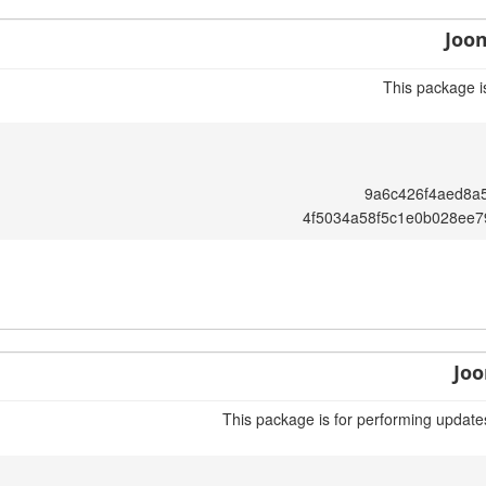
Joom
This package i
9a6c426f4aed8a
4f5034a58f5c1e0b028ee7
Joo
This package is for performing update