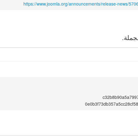
https://www.joomla.org/announcements/release-news/5706
جملة.
c32b8b90a5a799
0e0b3f73db357a5cc28cf5