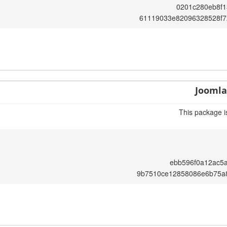
0201c280eb8f1
61119033e82096328528f7
Joomla!
This package i
ebb596f0a12ac5
9b7510ce12858086e6b75a