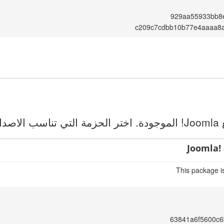
929aa55933bb8e
c209c7cdbb10b77e4aaaa8
ك.
Joomla! 
This package i
63841a6f5600c6