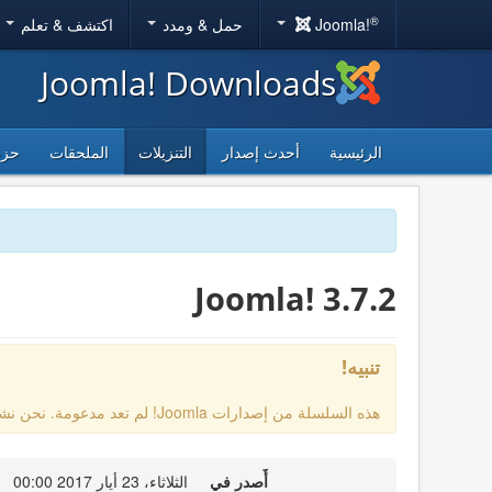
®
Joomla!
حمل & ومدد
اكتشف & تعلم
Joomla! Downloads
الرئيسية
أحدث إصدار
التنزيلات
الملحقات
حزم
Joomla! 3.7.2
تنبيه!
هذه السلسلة من إصدارات Joomla! لم تعد مدعومة. نحن نشجعك على الترقية إلى
أٌصدر في
الثلاثاء، 23 أيار 2017 00:00