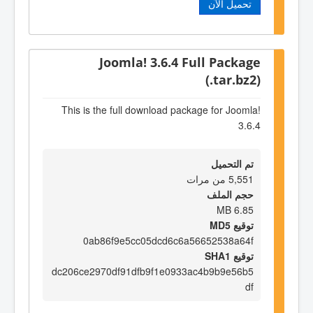
تحميل الآن
Joomla! 3.6.4 Full Package
(.tar.bz2)
This is the full download package for Joomla!
3.6.4
تم التحميل
5,551 من مرات
حجم الملف
6.85 MB
توقيع MD5
0ab86f9e5cc05dcd6c6a56652538a64f
توقيع SHA1
dc206ce2970df91dfb9f1e0933ac4b9b9e56b5
df