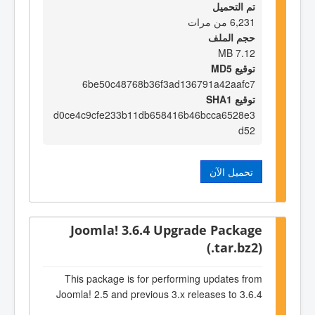
تم التحميل
6,231 من مرات
حجم الملف
7.12 MB
توقيع MD5
6be50c48768b36f3ad136791a42aafc7
توقيع SHA1
d0ce4c9cfe233b11db658416b46bcca6528e3
d52
تحميل الآن
Joomla! 3.6.4 Upgrade Package
(.tar.bz2)
This package is for performing updates from
Joomla! 2.5 and previous 3.x releases to 3.6.4