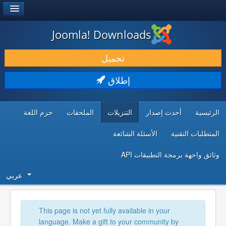
®
JOOMLA!
Joomla! Downloads
حمل & ومدد
تحميل
اكتشف & تعلم
إطلاق
المجتمع & والدعم الفني
الرئيسية
أحدث إصدار
التنزيلات
الملحقات
حزم اللغة
موارد المطورين
المتطلبات التقنية
الأسئلة الشائعة
وثائق واجهة برمجة التطبيقات API
عربي
This page is not yet fully available in your
language. Make a gift to your community by