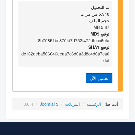
تم التحميل
5,948 من مرات
حجم الملف
5.87 MB
توقيع MD5
8b70851bc870fd7d752f472dfecc6efa
توقيع SHA1
dc162deba566646eeaa7c6d0a3d8c4d6a7ca0
def
تحميل الآن
أنت هنا:
الرئيسية
/
التنزيلات
/
Joomla! 3
/
3.6.4