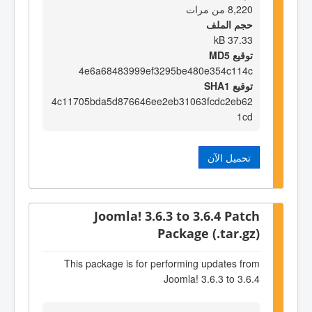
8,220 من مرات
حجم الملف
37.33 kB
توقيع MD5
4e6a68483999ef3295be480e354c114c
توقيع SHA1
4c11705bda5d876646ee2eb31063fcdc2eb62
1cd
تحميل الآن
Joomla! 3.6.3 to 3.6.4 Patch
Package (.tar.gz)
This package is for performing updates from
Joomla! 3.6.3 to 3.6.4