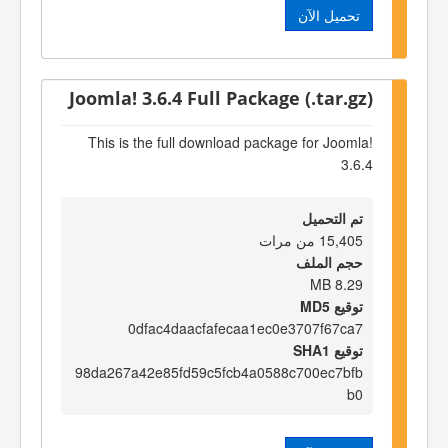
تحميل الآن
Joomla! 3.6.4 Full Package (.tar.gz)
This is the full download package for Joomla!
3.6.4
تم التحميل
15,405 من مرات
حجم الملف
8.29 MB
توقيع MD5
0dfac4daacfafecaa1ec0e3707f67ca7
توقيع SHA1
98da267a42e85fd59c5fcb4a0588c700ec7bfb
b0