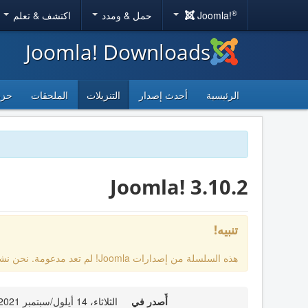
®
Joomla!
حمل & ومدد
اكتشف & تعلم
Joomla! Downloads
الرئيسية
أحدث إصدار
التنزيلات
الملحقات
حزم
Joomla! 3.10.2
تنبيه!
هذه السلسلة من إصدارات Joomla! لم تعد مدعومة. نحن نشجعك على الترقية إلى
أٌصدر في
الثلاثاء، 14 أيلول/سبتمبر 2021 00:00