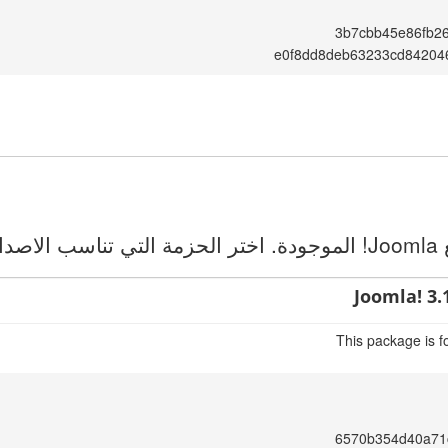
3b7cbb45e86fb2
e0f8dd8deb63233cd84204
ك.
Joomla! 3.
This package is f
6570b354d40a71