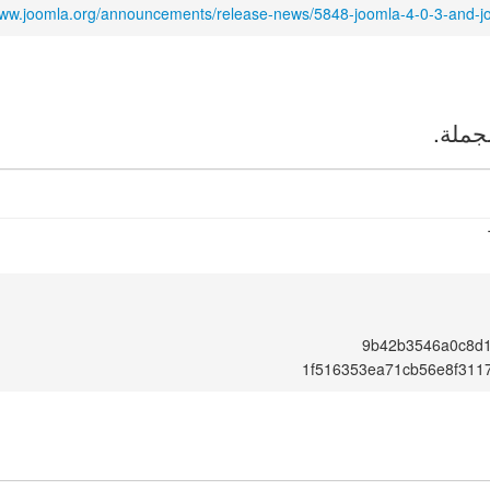
www.joomla.org/announcements/release-news/5848-joomla-4-0-3-and-j
جملة.
9b42b3546a0c8d
1f516353ea71cb56e8f311