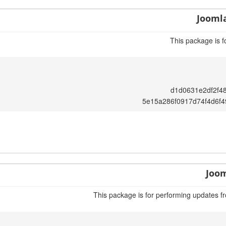
Joomla
This package is f
d1d0631e2df2f4
5e15a286f0917d74f4d6f
Joom
This package is for performing updates fr