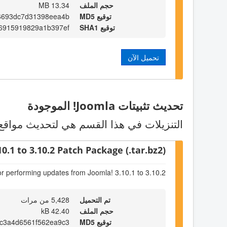
حجم الملف
13.34 MB
توقيع MD5
6693dc7d31398eea4b
توقيع SHA1
6915919829a1b397ef
تحميل الآن
تحديث تثبيتات Joomla! الموجودة
التنزيلات في هذا القسم هي لتحديث مواقع Joomla! الموجودة. اختر الحزمة التي تناسب الاصدار الموجود لدي
10.1 to 3.10.2 Patch Package (.tar.bz2)
or performing updates from Joomla! 3.10.1 to 3.10.2
تم التحميل
5,428 من مرات
حجم الملف
42.40 kB
توقيع MD5
c3a4d6561f562ea9c3