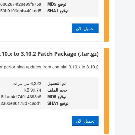
توقيع MD5
76802674f28e99fe75a
توقيع SHA1
c50b9106dbb4401dd5
تحميل الآن
.10.x to 3.10.2 Patch Package (.tar.gz)
or performing updates from Joomla! 3.10.x to 3.10.2
تم التحميل
6,322 من مرات
حجم الملف
99.74 kB
توقيع MD5
8f1ae4cf74014393c6
توقيع SHA1
82a0de80178d7c6dd1
تحميل الآن