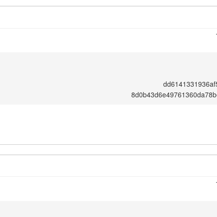
dd6141331936af
8d0b43d6e49761360da78b