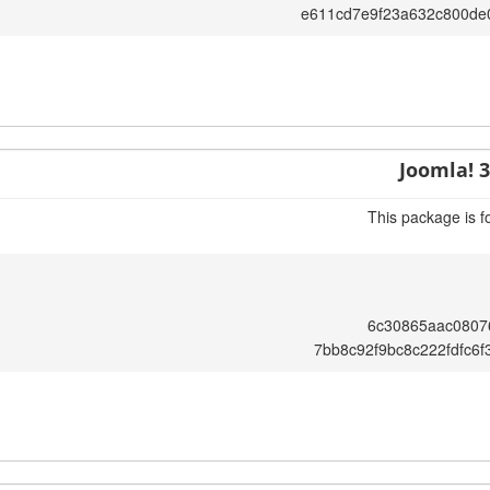
e611cd7e9f23a632c800de
Joomla! 3
This package is f
6c30865aac0807
7bb8c92f9bc8c222fdfc6