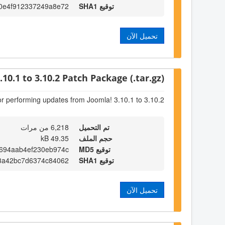
توقيع SHA1
0e4f912337249a8e72
تحميل الآن
.10.1 to 3.10.2 Patch Package (.tar.gz)
or performing updates from Joomla! 3.10.1 to 3.10.2
تم التحميل
6,218 من مرات
حجم الملف
49.35 kB
توقيع MD5
694aab4ef230eb974c
توقيع SHA1
f3a42bc7d6374c84062
تحميل الآن