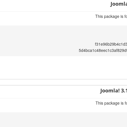
Joomla
This package is f
f31e96b29b4c1d
5d4bca1c48eec1c3af829d
Joomla! 3.
This package is f