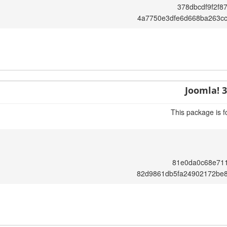
378dbcdf9f2f8
4a7750e3dfe6d668ba263c
Joomla! 3
This package is f
81e0da0c68e711
82d9861db5fa24902172be