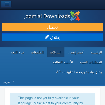
®
JOOMLA!
Joomla! Downloads
حمل & ومدد
تحميل
اكتشف & تعلم
إطلاق
المجتمع & والدعم الفني
الرئيسية
أحدث إصدار
التنزيلات
الملحقات
حزم اللغة
موارد المطورين
المتطلبات التقنية
الأسئلة الشائعة
وثائق واجهة برمجة التطبيقات API
عربي
This page is not yet fully available in your
language. Make a gift to your community by