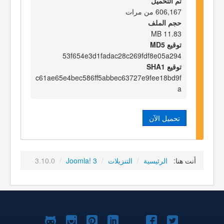
تم التحميل
606,167 من مرات
حجم الملف
11.83 MB
توقيع MD5
53f654e3d1fadac28c269fdf8e05a294
توقيع SHA1
c61ae65e4bec586ff5abbec63727e9fee18bd9f
a
تحميل الآن
أنت هنا:
الرئيسية
/
التنزيلات
/
Joomla! 3
/
3.10.0
Joomla!
Joomla!
Joomla!
Joomla!
Joomla!
Joomla!
Joomla!