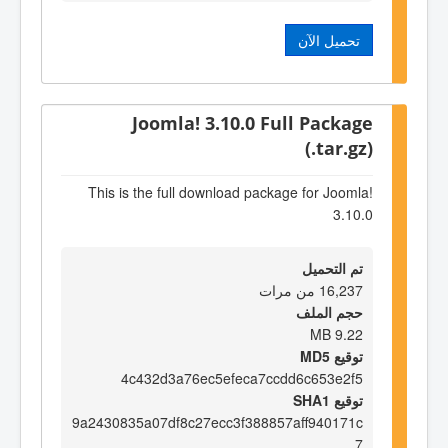
تحميل الآن
Joomla! 3.10.0 Full Package
(.tar.gz)
This is the full download package for Joomla!
3.10.0
تم التحميل
16,237 من مرات
حجم الملف
9.22 MB
توقيع MD5
4c432d3a76ec5efeca7ccdd6c653e2f5
توقيع SHA1
9a2430835a07df8c27ecc3f388857aff940171c
7