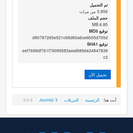
تم التحميل
5,856 من مرات
حجم الملف
6.85 MB
توقيع MD5
d90787265e521c68d60a6ce6b55d705d
توقيع SHA1
eef7699df761f79099583aeaf689d424847839
c3
تحميل الآن
3.0.4
/
Joomla! 3
/
التنزيلات
/
الرئيسية
أنت هنا: