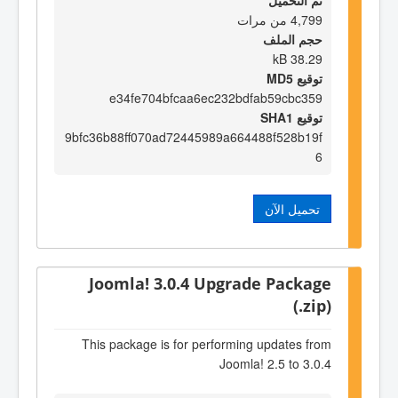
تم التحميل
4,799 من مرات
حجم الملف
38.29 kB
توقيع MD5
e34fe704bfcaa6ec232bdfab59cbc359
توقيع SHA1
9bfc36b88ff070ad72445989a664488f528b19f
6
تحميل الآن
Joomla! 3.0.4 Upgrade Package
(.zip)
This package is for performing updates from
Joomla! 2.5 to 3.0.4