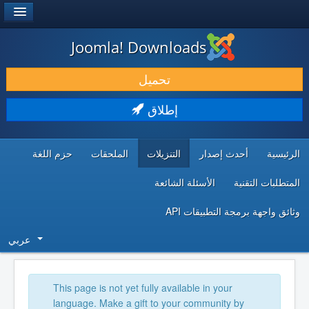
®
JOOMLA!
Joomla! Downloads
حمل & ومدد
تحميل
اكتشف & تعلم
إطلاق
المجتمع & والدعم الفني
حزم اللغة
الملحقات
التنزيلات
أحدث إصدار
الرئيسية
موارد المطورين
الأسئلة الشائعة
المتطلبات التقنية
وثائق واجهة برمجة التطبيقات API
عربي
This page is not yet fully available in your
language. Make a gift to your community by