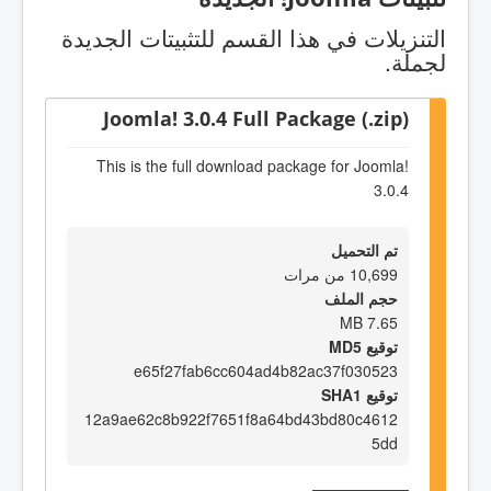
التنزيلات في هذا القسم للتثبيتات الجديدة
لجملة.
Joomla! 3.0.4 Full Package (.zip)
This is the full download package for Joomla!
3.0.4
تم التحميل
10,699 من مرات
حجم الملف
7.65 MB
توقيع MD5
e65f27fab6cc604ad4b82ac37f030523
توقيع SHA1
12a9ae62c8b922f7651f8a64bd43bd80c4612
5dd