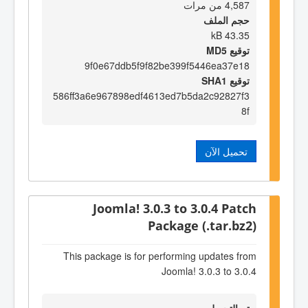
4,587 من مرات
حجم الملف
43.35 kB
توقيع MD5
9f0e67ddb5f9f82be399f5446ea37e18
توقيع SHA1
586ff3a6e967898edf4613ed7b5da2c92827f3
8f
تحميل الآن
Joomla! 3.0.3 to 3.0.4 Patch
Package (.tar.bz2)
This package is for performing updates from
Joomla! 3.0.3 to 3.0.4