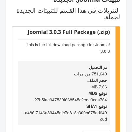
التنزيلات في هذا القسم للتثبيتات الجديدة
لجملة.
Joomla! 3.0.3 Full Package (.zip)
This is the full download package for Joomla!
3.0.3
تم التحميل
751,640 من مرات
حجم الملف
7.66 MB
توقيع MD5
27b5fae947539f668545c2eee3cea764
توقيع SHA1
1a486f7146a89445dfc7d818c309b675ad649
c0d