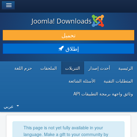
®
JOOMLA!
Joomla! Downloads
حمل & ومدد
تحميل
اكتشف & تعلم
إطلاق
المجتمع & والدعم الفني
الرئيسية
أحدث إصدار
التنزيلات
الملحقات
حزم اللغة
موارد المطورين
المتطلبات التقنية
الأسئلة الشائعة
وثائق واجهة برمجة التطبيقات API
عربي
This page is not yet fully available in your
language. Make a gift to your community by