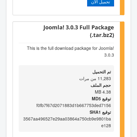
تحميل الآن
Joomla! 3.0.3 Full Package
(.tar.bz2)
This is the full download package for Joomla!
3.0.3
تم التحميل
11,283 من مرات
حجم الملف
4.38 MB
توقيع MD5
f0fb7f67d2071883d1b667753ded7156
توقيع SHA1
3567aa496527e29aa03864a750cb9e9801ba
e128