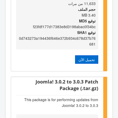
11,633 من مرات
حجم الملف
3.40 MB
توقيع MD5
f23fdf177d17383e8d3198abac0f34bc
توقيع SHA1
0d743273a194436f646e372b934c678d37b76
681
تحميل الآن
Joomla! 3.0.2 to 3.0.3 Patch
Package (.tar.gz)
This package is for performing updates from
Joomla! 3.0.2 to 3.0.3