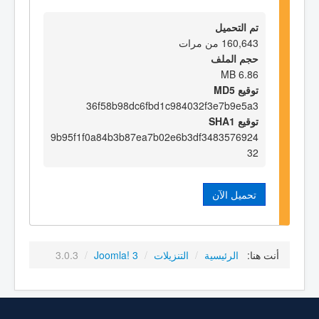
تم التحميل
160,643 من مرات
حجم الملف
6.86 MB
توقيع MD5
36f58b98dc6fbd1c984032f3e7b9e5a3
توقيع SHA1
9b95f1f0a84b3b87ea7b02e6b3df3483576924
32
تحميل الآن
أنت هنا:
الرئيسية
/
التنزيلات
/
Joomla! 3
/
3.0.3