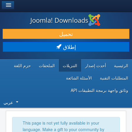
®
JOOMLA!
Joomla! Downloads
حمل & ومدد
تحميل
اكتشف & تعلم
إطلاق
المجتمع & والدعم الفني
الرئيسية
أحدث إصدار
التنزيلات
الملحقات
حزم اللغة
موارد المطورين
المتطلبات التقنية
الأسئلة الشائعة
وثائق واجهة برمجة التطبيقات API
عربي
This page is not yet fully available in your
language. Make a gift to your community by