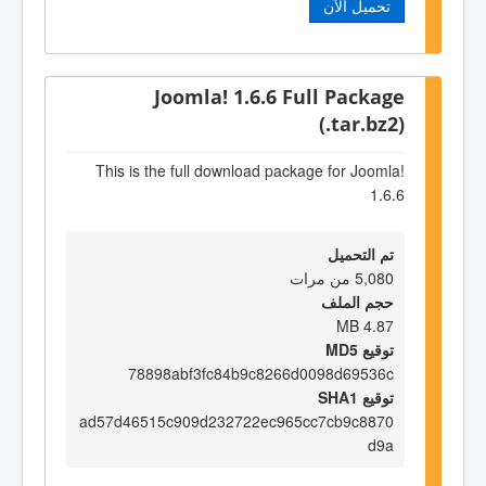
تحميل الآن
Joomla! 1.6.6 Full Package
(.tar.bz2)
This is the full download package for Joomla!
1.6.6
تم التحميل
5,080 من مرات
حجم الملف
4.87 MB
توقيع MD5
78898abf3fc84b9c8266d0098d69536c
توقيع SHA1
ad57d46515c909d232722ec965cc7cb9c8870
d9a