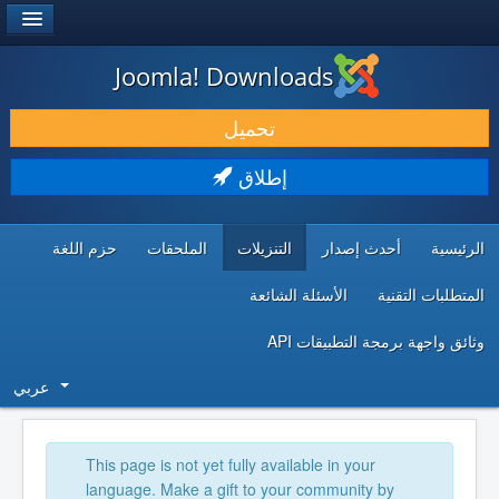
®
JOOMLA!
Joomla! Downloads
حمل & ومدد
تحميل
اكتشف & تعلم
إطلاق
المجتمع & والدعم الفني
الرئيسية
أحدث إصدار
التنزيلات
الملحقات
حزم اللغة
موارد المطورين
المتطلبات التقنية
الأسئلة الشائعة
وثائق واجهة برمجة التطبيقات API
عربي
This page is not yet fully available in your
language. Make a gift to your community by