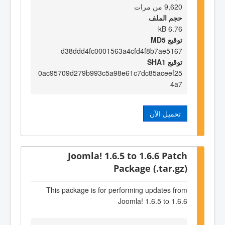
9,620 من مرات
حجم الملف
6.76 kB
توقيع MD5
d38ddd4fc0001563a4cfd4f8b7ae5167
توقيع SHA1
0ac95709d279b993c5a98e61c7dc85aceef25
4a7
تحميل الآن
Joomla! 1.6.5 to 1.6.6 Patch
Package (.tar.gz)
This package is for performing updates from
Joomla! 1.6.5 to 1.6.6