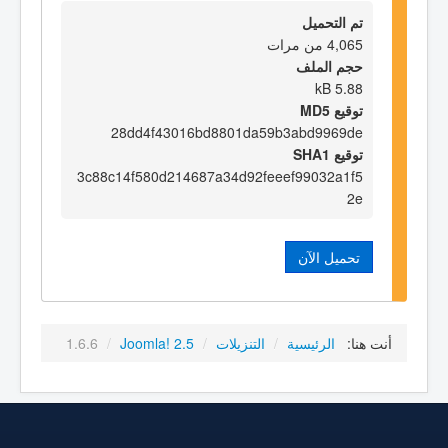
تم التحميل
4,065 من مرات
حجم الملف
5.88 kB
توقيع MD5
28dd4f43016bd8801da59b3abd9969de
توقيع SHA1
3c88c14f580d214687a34d92feeef99032a1f5
2e
تحميل الآن
أنت هنا:
الرئيسية
/
التنزيلات
/
Joomla! 2.5
/
1.6.6