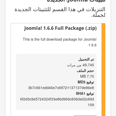
التنزيلات في هذا القسم للتثبيتات الجديدة
لجملة.
Joomla! 1.6.6 Full Package (.zip)
This is the full download package for Joomla!
1.6.6
تم التحميل
49,745 من مرات
حجم الملف
7.70 MB
توقيع MD5
3b7c561edd46e7c69721137137de86e8
توقيع SHA1
6f2d3c9e5724324f33e86d969c836da02c69d
109