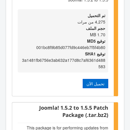
تم التحميل
4,275 من مرات
حجم الملف
1.70 MB
توقيع MD5
001bc8f9b85d077fd9c446eb7f5f4b80
توقيع SHA1
3a1481fb6756e3ab632a177d8c7af6361d488
583
تحميل الآن
Joomla! 1.5.2 to 1.5.5 Patch
Package (.tar.bz2)
This package is for performing updates from