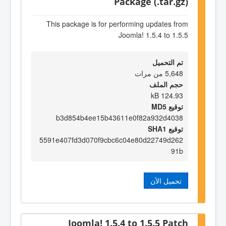
Package (.tar.gz)
This package is for performing updates from
Joomla! 1.5.4 to 1.5.5
تم التحميل
5,648 من مرات
حجم الملف
124.93 kB
توقيع MD5
b3d854b4ee15b43611e0f82a932d4038
توقيع SHA1
5591e407fd3d070f9cbc6c04e80d22749d262
91b
تحميل الآن
Joomla! 1.5.4 to 1.5.5 Patch