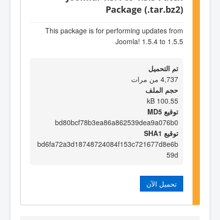
Package (.tar.bz2)
This package is for performing updates from
Joomla! 1.5.4 to 1.5.5
تم التحميل
4,737 من مرات
حجم الملف
100.55 kB
توقيع MD5
bd80bcf78b3ea86a862539dea9a076b0
توقيع SHA1
bd6fa72a3d18748724084f153c721677d8e6b
59d
تحميل الآن