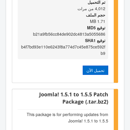
تم التحميل
4,012 من مرات
حجم الملف
1.71 MB
توقيع MD5
b21a9fb56cc84de902dc4813a5055686
توقيع SHA1
b4f7bd93e110e6243f8a774d7c45e875ce592f
b9
تحميل الآن
Joomla! 1.5.1 to 1.5.5 Patch
Package (.tar.bz2)
This package is for performing updates from
Joomla! 1.5.1 to 1.5.5