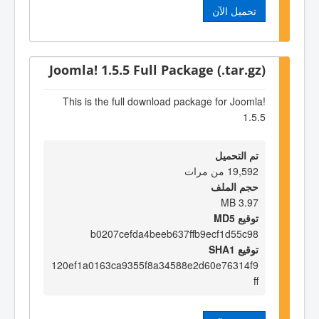
تحميل الآن
Joomla! 1.5.5 Full Package (.tar.gz)
This is the full download package for Joomla!
1.5.5
تم التحميل
19,592 من مرات
حجم الملف
3.97 MB
توقيع MD5
b0207cefda4beeb637ffb9ecf1d55c98
توقيع SHA1
120ef1a0163ca9355f8a34588e2d60e76314f9
ff