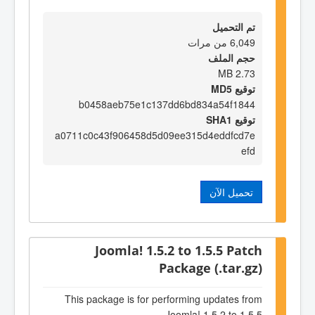
تم التحميل
6,049 من مرات
حجم الملف
2.73 MB
توقيع MD5
b0458aeb75e1c137dd6bd834a54f1844
توقيع SHA1
a0711c0c43f906458d5d09ee315d4eddfcd7e
efd
تحميل الآن
Joomla! 1.5.2 to 1.5.5 Patch
Package (.tar.gz)
This package is for performing updates from
Joomla! 1.5.2 to 1.5.5