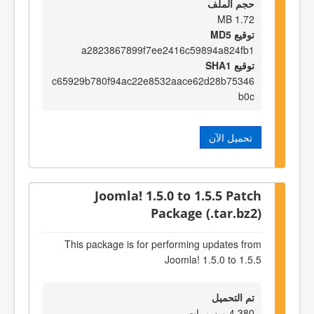
حجم الملف
1.72 MB
توقيع MD5
a2823867899f7ee2416c59894a824fb1
توقيع SHA1
c65929b780f94ac22e8532aace62d28b75346
b0c
تحميل الآن
Joomla! 1.5.0 to 1.5.5 Patch
Package (.tar.bz2)
This package is for performing updates from
Joomla! 1.5.0 to 1.5.5
تم التحميل
4,380 من مرات