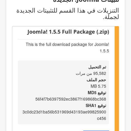
التنزيلات في هذا القسم للتثبيتات الجديدة
لجملة.
Joomla! 1.5.5 Full Package (.zip)
This is the full download package for Joomla!
1.5.5
تم التحميل
95,582 من مرات
حجم الملف
5.75 MB
توقيع MD5
56f4f7b6397592ec3867f169868bc368
توقيع SHA1
3c0dc23d1ba56b531969d43193ae99825900
c456