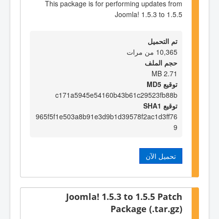
This package is for performing updates from
Joomla! 1.5.3 to 1.5.5
تم التحميل
10,365 من مرات
حجم الملف
2.71 MB
توقيع MD5
c171a5945e54160b43b61c29523fb88b
توقيع SHA1
965f5f1e503a8b91e3d9b1d39578f2ac1d3ff76
9
تحميل الآن
Joomla! 1.5.3 to 1.5.5 Patch
Package (.tar.gz)