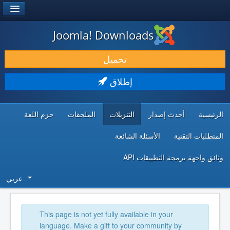
®
JOOMLA!
Joomla! Downloads
حمل & ومدد
تحميل
اكتشف & تعلم
إطلاق
المجتمع & والدعم الفني
الرئيسية
أحدث إصدار
التنزيلات
الملحقات
حزم اللغة
موارد المطورين
المتطلبات التقنية
الأسئلة الشائعة
وثائق واجهة برمجة التطبيقات API
عربي
This page is not yet fully available in your
language. Make a gift to your community by