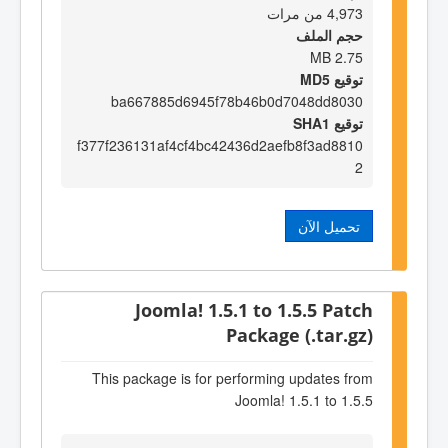
4,973 من مرات
حجم الملف
2.75 MB
توقيع MD5
ba667885d6945f78b46b0d7048dd8030
توقيع SHA1
f377f236131af4cf4bc42436d2aefb8f3ad8810
2
تحميل الآن
Joomla! 1.5.1 to 1.5.5 Patch
Package (.tar.gz)
This package is for performing updates from
Joomla! 1.5.1 to 1.5.5