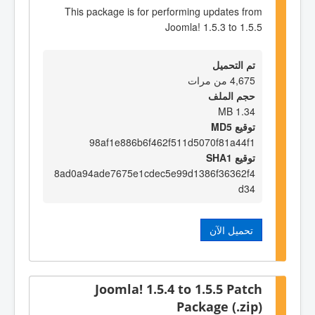
This package is for performing updates from
Joomla! 1.5.3 to 1.5.5
تم التحميل
4,675 من مرات
حجم الملف
1.34 MB
توقيع MD5
98af1e886b6f462f511d5070f81a44f1
توقيع SHA1
8ad0a94ade7675e1cdec5e99d1386f36362f4
d34
تحميل الآن
Joomla! 1.5.4 to 1.5.5 Patch
Package (.zip)