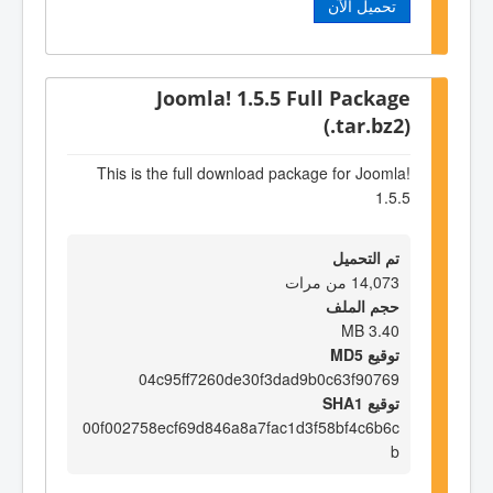
تحميل الآن
Joomla! 1.5.5 Full Package
(.tar.bz2)
This is the full download package for Joomla!
1.5.5
تم التحميل
14,073 من مرات
حجم الملف
3.40 MB
توقيع MD5
04c95ff7260de30f3dad9b0c63f90769
توقيع SHA1
00f002758ecf69d846a8a7fac1d3f58bf4c6b6c
b