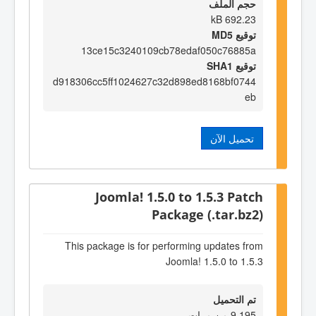
حجم الملف
692.23 kB
توقيع MD5
13ce15c3240109cb78edaf050c76885a
توقيع SHA1
d918306cc5ff1024627c32d898ed8168bf0744
eb
تحميل الآن
Joomla! 1.5.0 to 1.5.3 Patch
Package (.tar.bz2)
This package is for performing updates from
Joomla! 1.5.0 to 1.5.3
تم التحميل
9,195 من مرات