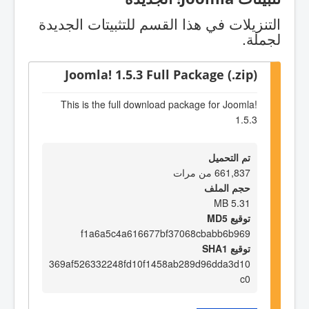
التنزيلات في هذا القسم للتثبيتات الجديدة
لجملة.
Joomla! 1.5.3 Full Package (.zip)
This is the full download package for Joomla!
1.5.3
تم التحميل
661,837 من مرات
حجم الملف
5.31 MB
توقيع MD5
f1a6a5c4a616677bf37068cbabb6b969
توقيع SHA1
369af526332248fd10f1458ab289d96dda3d10
c0