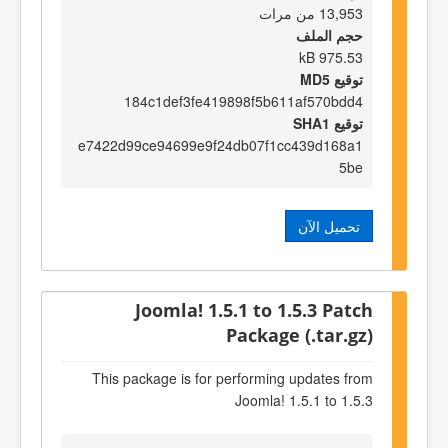
13,953 من مرات
حجم الملف
975.53 kB
توقيع MD5
184c1def3fe419898f5b611af570bdd4
توقيع SHA1
e7422d99ce94699e9f24db07f1cc439d168a1
5be
تحميل الآن
Joomla! 1.5.1 to 1.5.3 Patch
Package (.tar.gz)
This package is for performing updates from
Joomla! 1.5.1 to 1.5.3