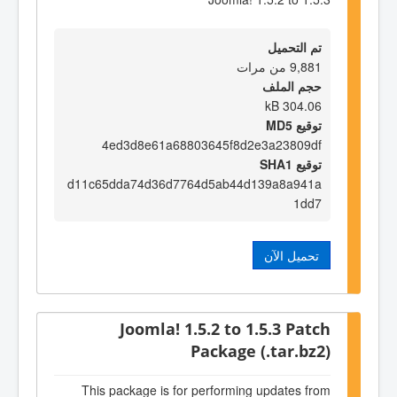
تم التحميل
9,881 من مرات
حجم الملف
304.06 kB
توقيع MD5
4ed3d8e61a68803645f8d2e3a23809df
توقيع SHA1
d11c65dda74d36d7764d5ab44d139a8a941a
1dd7
تحميل الآن
Joomla! 1.5.2 to 1.5.3 Patch
Package (.tar.bz2)
This package is for performing updates from