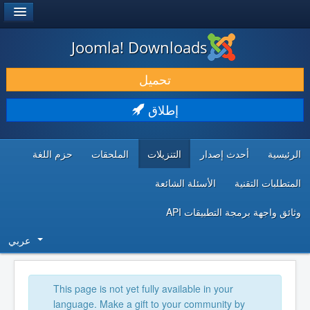
®
JOOMLA!
Joomla! Downloads
حمل & ومدد
تحميل
اكتشف & تعلم
إطلاق
المجتمع & والدعم الفني
الرئيسية
أحدث إصدار
التنزيلات
الملحقات
حزم اللغة
موارد المطورين
المتطلبات التقنية
الأسئلة الشائعة
وثائق واجهة برمجة التطبيقات API
عربي
This page is not yet fully available in your
language. Make a gift to your community by