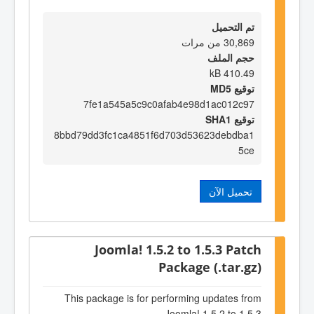
تم التحميل
30,869 من مرات
حجم الملف
410.49 kB
توقيع MD5
7fe1a545a5c9c0afab4e98d1ac012c97
توقيع SHA1
8bbd79dd3fc1ca4851f6d703d53623debdba1
5ce
تحميل الآن
Joomla! 1.5.2 to 1.5.3 Patch
Package (.tar.gz)
This package is for performing updates from
Joomla! 1.5.2 to 1.5.3