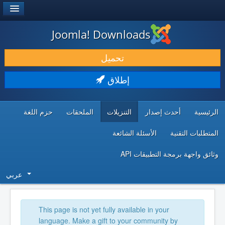
®
JOOMLA!
Joomla! Downloads
حمل & ومدد
تحميل
اكتشف & تعلم
إطلاق
المجتمع & والدعم الفني
الرئيسية
أحدث إصدار
التنزيلات
الملحقات
حزم اللغة
موارد المطورين
المتطلبات التقنية
الأسئلة الشائعة
وثائق واجهة برمجة التطبيقات API
عربي
This page is not yet fully available in your
language. Make a gift to your community by