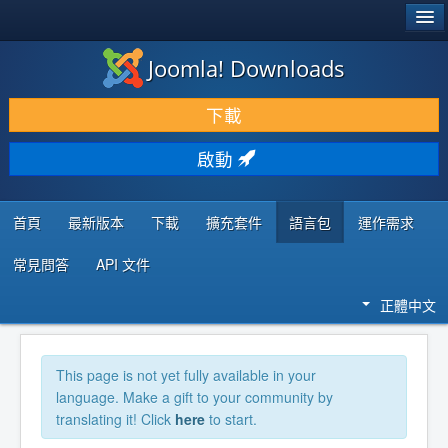
®
JOOMLA!
Joomla! Downloads
下載 & 擴充
下載
發現 & 學習
啟動
社群 & 支援
程式者資源
首頁
最新版本
下載
擴充套件
語言包
運作需求
常見問答
API 文件
正體中文
This page is not yet fully available in your
language. Make a gift to your community by
translating it! Click
here
to start.