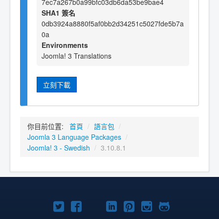
7ec7a267b0a99bfc03db6da53be9bae4
SHA1 簽名
0db3924a8880f5af0bb2d34251c5027fde5b7a
0a
Environments
Joomla! 3 Translations
立刻下載
你目前位置:
首頁
/
語言包
/
Joomla 3 Language Packages
/
Joomla! 3 - Swedish
/
3.10.8.1
Twitter
Facebook
YouTube
Linkedln
Pinterest
Instagram
GitHub