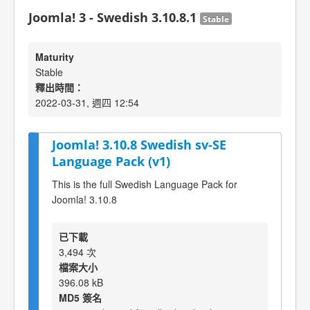
Joomla! 3 - Swedish 3.10.8.1
Stable
Maturity
Stable
釋出時間：
2022-03-31, 週四 12:54
Joomla! 3.10.8 Swedish sv-SE
Language Pack (v1)
This is the full Swedish Language Pack for
Joomla! 3.10.8
已下載
3,494 次
檔案大小
396.08 kB
MD5 簽名